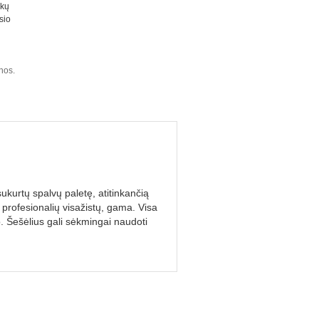
okų
sio
nos.
ukurtų spalvų paletę, atitinkančią
 profesionalių visažistų, gama. Visa
. Šešėlius gali sėkmingai naudoti