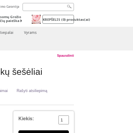
nimo Garantija
somų Grožio
KREPŠELIS
(
0
) produktas(ai)
čių paieška
Kvepalai
Vyrams
Spausdinti
ų šešėliai
nimai
Rašyti atsiliepimą
Kiekis: