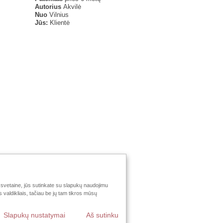
Autorius
Akvilė
Nuo
Vilnius
Jūs:
Klientė
svetaine, jūs sutinkate su slapukų naudojimu
valdikliais, tačiau be jų tam tikros mūsų
Slapukų nustatymai
Aš sutinku
Pakeisti šalį