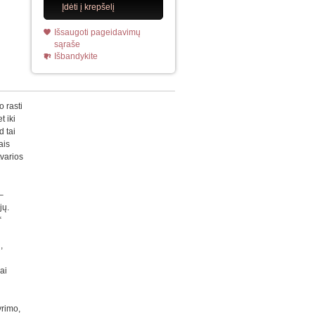
Įdėti į krepšelį
Išsaugoti pageidavimų
sąraše
Išbandykite
 rasti
t iki
d tai
ais
tvarios
–
jų.
“
,
ai
yrimo,