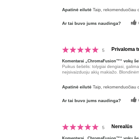
Ar Jums patinka/tinka šio produkto 
Apatinė eilutė
Taip, rekomenduočiau 
Kaip įvertintumėte šį produktą, jei ly
Ar tai buvo jums naudinga?
Jūsų naudotais prekių ženklais?
Privaloma t
5
Komentarai „ChromaFusion™“ vokų šeš
Puikus šešėlis: tolygiai dengiasi, galim
neįsivaizduoju akių makiažo. Blondinėms
Apatinė eilutė
Taip, rekomenduočiau 
Ar tai buvo jums naudinga?
Nerealūs
5
Komentarai „ChromaFusion™“ vokų šeš