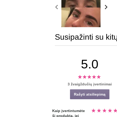
Susipažinti su kit
5.0
3 žvaigždučių įvertinimai
Rašyti atsiliepimą
Įvertinta
Kaip įvertintumėte
5.0
šį produktą, jei
iš