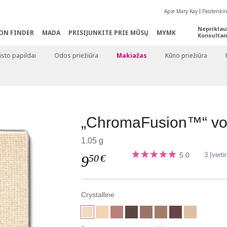
Apie Mary Kay
Pasitenki
Nepriklau
ON FINDER
MADA
PRISIJUNKITE PRIE MŪSŲ
MYMK
Konsultan
sto papildai
Odos priežiūra
Makiažas
Kūno priežiūra
„ChromaFusion™“ vok
1.05 g
5.0
3 Įverti
50
€
9
Crystalline