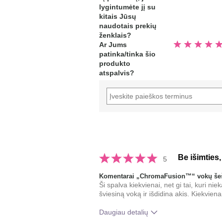
5
lygintumėte jį su
žvaigždučių
kitais Jūsų
naudotais prekių
ženklais?
Įvertinta
Ar Jums
5.0
patinka/tinka šio
iš
5
produkto
žvaigždučių
atspalvis?
Be išimties,
5
Komentarai „ChromaFusion™“ vokų šeš
Ši spalva kiekvienai, net gi tai, kuri ni
šviesiną voką ir išdidina akis. Kiekvien
Daugiau detalių