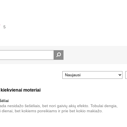
5
 kiekvienai moteriai
ėliai
ekada nesidažo šešėliais, bet nori gaivių akių efekto. Tobulai dengia,
ai dienai, bet kokiems poreikiams ir prie bet kokio makiažo.