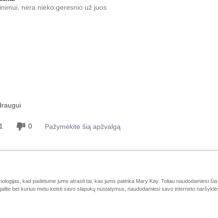
inimui, nėra nieko geresnio už juos
atspalvis?
5
gintumėte jį su kitais
5
draugui
1
0
Pažymėkite šią apžvalgą
logijas, kad padėtume jums atrasti tai, kas jums patinka Mary Kay. Toliau naudodamiesi šia 
galite bet kuriuo metu keisti savo slapukų nustatymus, naudodamiesi savo interneto naršyklės 
„Mary Kay“ online
e-Katalogas
Susisiekite su mumis
K InTouch
Konsultančių lokalizatorius
LTPA
atitikties-deklaracija