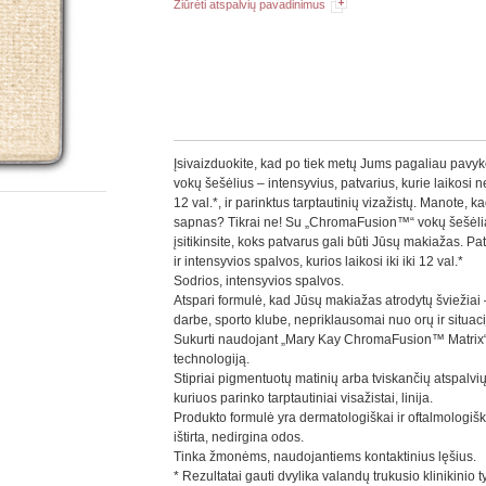
Žiūrėti atspalvių pavadinimus
Įsivaizduokite, kad po tiek metų Jums pagaliau pavyko
vokų šešėlius – intensyvius, patvarius, kurie laikosi ne
12 val.*, ir parinktus tarptautinių vizažistų. Manote, ka
sapnas? Tikrai ne! Su „ChromaFusion™“ vokų šešėli
įsitikinsite, koks patvarus gali būti Jūsų makiažas. Pa
ir intensyvios spalvos, kurios laikosi iki iki 12 val.*
Sodrios, intensyvios spalvos.
Atspari formulė, kad Jūsų makiažas atrodytų šviežiai 
darbe, sporto klube, nepriklausomai nuo orų ir situaci
Sukurti naudojant „Mary Kay ChromaFusion™ Matrix
technologiją.
Stipriai pigmentuotų matinių arba tviskančių atspalvių
kuriuos parinko tarptautiniai visažistai, linija.
Produkto formulė yra dermatologiškai ir oftalmologišk
ištirta, nedirgina odos.
Tinka žmonėms, naudojantiems kontaktinius lęšius.
* Rezultatai gauti dvylika valandų trukusio klinikinio t