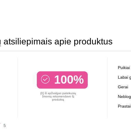
ų atsiliepimais apie produktus
Puikiai
100%
Labai g
Gerai
{0] iš apžvalgas pateikusių
Neblog
žmonių rekomendavo šį
produktą
Prastai
5