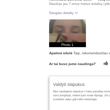
Naudoju jau 7-erius metus antakių ryšk
Daugiau detalių
Ar Jums patinka/tinka šio produkto 
Kaip įvertintumėte šį produktą, jei ly
Jūsų naudotais prekių ženklais?
Photo 1
Apatinė eilutė
Taip, rekomenduočiau 
Ar tai buvo jums naudinga?
Valdyti slapukus
Rodomos Apžvalgos
1-3
Grįžti į viršų
Mes naudojame slapukus ir kitas panašias techno
savo įrenginyje, nebent juos esate išjungę. Jūs 
Stebėti „Mary Kay“:
svetainės dalys gali veikti neteisingai.
Naudojimo taisyklės
Privatumo politika
M