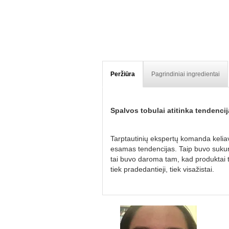
Peržiūra
Pagrindiniai ingredientai
Spalvos tobulai atitinka tendencij
Tarptautinių ekspertų komanda keliavo
esamas tendencijas. Taip buvo sukurta
tai buvo daroma tam, kad produktai t
tiek pradedantieji, tiek visažistai.