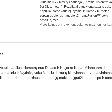
kurio metu 27 moterys naudojo „ChromaFusion™“ v
šešėlius, metu. ** Rezultatai gauti vieną savaitę truku
nepriklausomo vartotojų tyrimo, kuriame 210 moterų
septynias dienas naudojo „ChromaFusion™“ vokų
šešėlius, metu.
Visos kainos yra rekomenduojamos mažmeninės kai
as
 tūkstančius kilometrų nuo Dalaso ir Niujorko iki pat Milano tam, kad s
 matinių ir švytinčių vokų šešėlių, iš kurių kiekvienas buvo patvirtintas
iktų moterims, nepriklausomai nuo jų makiažo įgūdžių, odos tipo ir tono