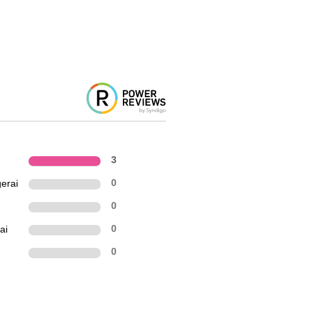
3
erai
0
0
ai
0
0