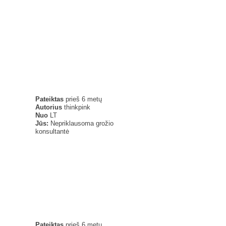
Pateiktas
prieš 6 metų
Autorius
thinkpink
Nuo
LT
Jūs:
Nepriklausoma grožio
konsultantė
Pateiktas
prieš 6 metų