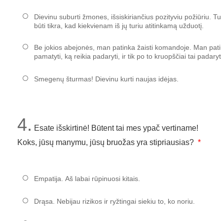
Dievinu suburti žmones, išsiskiriančius pozityviu požiūriu. T
būti tikra, kad kiekvienam iš jų turiu atitinkamą užduotį.
Be jokios abejonės, man patinka žaisti komandoje. Man pati
pamatyti, ką reikia padaryti, ir tik po to kruopščiai tai padaryt
Smegenų šturmas! Dievinu kurti naujas idėjas.
4.
Esate išskirtinė! Būtent tai mes ypač vertiname!
Koks, jūsų manymu, jūsų bruožas yra stipriausias?
Empatija. Aš labai rūpinuosi kitais.
Drąsa. Nebijau rizikos ir ryžtingai siekiu to, ko noriu.