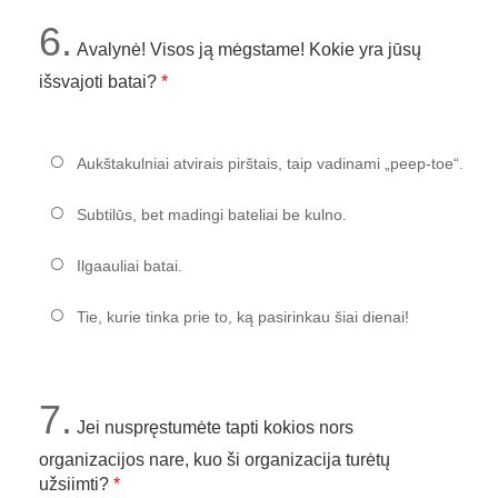
6.
Avalynė! Visos ją mėgstame! Kokie yra jūsų
išsvajoti batai?
Aukštakulniai atvirais pirštais, taip vadinami „peep-toe“.
Subtilūs, bet madingi bateliai be kulno.
Ilgaauliai batai.
Tie, kurie tinka prie to, ką pasirinkau šiai dienai!
7.
Jei nuspręstumėte tapti kokios nors
organizacijos nare, kuo ši organizacija turėtų
užsiimti?