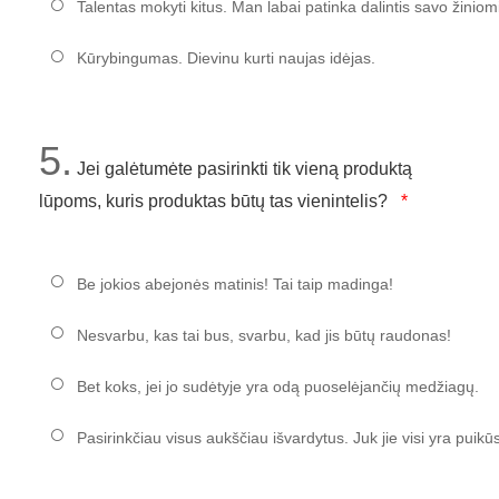
Talentas mokyti kitus. Man labai patinka dalintis savo žiniomi
Kūrybingumas. Dievinu kurti naujas idėjas.
5.
Jei galėtumėte pasirinkti tik vieną produktą
lūpoms, kuris produktas būtų tas vienintelis?
Be jokios abejonės matinis! Tai taip madinga!
Nesvarbu, kas tai bus, svarbu, kad jis būtų raudonas!
Bet koks, jei jo sudėtyje yra odą puoselėjančių medžiagų.
Pasirinkčiau visus aukščiau išvardytus. Juk jie visi yra puikūs