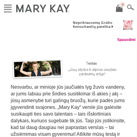
0
MENIU
Nepriklausomų Grožio
Konsultančių paieška
Spausdinti
Skip survey header
Nesvarbu, ar minioje jūs jaučiatės lyg žuvis vandeny,
ar jums labiau prie širdies susitikimai iš akies į akį –
jūsų asmenybė turi galingų bruožų, kurie padės jums
įgyvendinti svajones. „Mary Kay“ versle jūs galėsite
susikaupti ties savo talentais – tais išskirtiniais
dalykais, kuriuos sugebate tik jūs. Taip jūs įsitikinsite,
kad tai daug daugiau nei paprastas verslas – tai
užsiėmimas visam gyvenimui! Atlikite mūsų testą ir