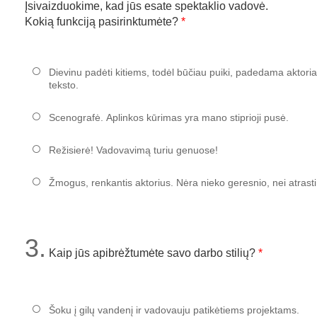
Įsivaizduokime, kad jūs esate spektaklio vadovė.
Kokią funkciją pasirinktumėte?
Dievinu padėti kitiems, todėl būčiau puiki, padedama aktor
teksto.
Scenografė. Aplinkos kūrimas yra mano stiprioji pusė.
Režisierė! Vadovavimą turiu genuose!
Žmogus, renkantis aktorius. Nėra nieko geresnio, nei atrasti
3.
Kaip jūs apibrėžtumėte savo darbo stilių?
Šoku į gilų vandenį ir vadovauju patikėtiems projektams.