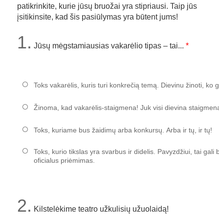
patikrinkite, kurie jūsų bruožai yra stipriausi. Taip jūs
įsitikinsite, kad šis pasiūlymas yra būtent jums!
1.
Jūsų mėgstamiausias vakarėlio tipas – tai...
Toks vakarėlis, kuris turi konkrečią temą. Dievinu žinoti, ko g
Žinoma, kad vakarėlis-staigmena! Juk visi dievina staigmen
Toks, kuriame bus žaidimų arba konkursų. Arba ir tų, ir tų!
Toks, kurio tikslas yra svarbus ir didelis. Pavyzdžiui, tai gali
oficialus priėmimas.
2.
Kilstelėkime teatro užkulisių užuolaidą!