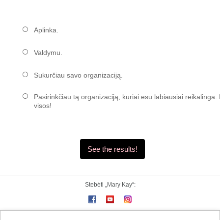
Aplinka.
Valdymu.
Sukurčiau savo organizaciją.
Pasirinkčiau tą organizaciją, kuriai esu labiausiai reikalinga
visos!
Stebėti „Mary Kay“: