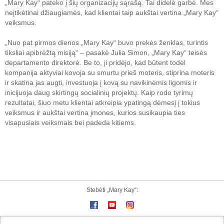
„Mary Kay“ pateko į šių organizacijų sąrašą. Tai didelė garbė. Mes
neįtikėtinai džiaugiamės, kad klientai taip aukštai vertina „Mary Kay“
veiksmus.
„Nuo pat pirmos dienos „Mary Kay“ buvo prekės ženklas, turintis
tiksliai apibrėžtą misiją“ – pasakė Julia Simon, „Mary Kay“ teisės
departamento direktorė. Be to, ji pridėjo, kad būtent todėl
kompanija aktyviai kovoja su smurtu prieš moteris, stiprina moteris
ir skatina jas augti, investuoja į kovą su navikinėmis ligomis ir
inicijuoja daug skirtingų socialinių projektų. Kaip rodo tyrimų
rezultatai, šiuo metu klientai atkreipia ypatingą dėmesį į tokius
veiksmus ir aukštai vertina įmones, kurios susikaupia ties
visapusiais veiksmais bei padeda kitiems.
Stebėti „Mary Kay“: