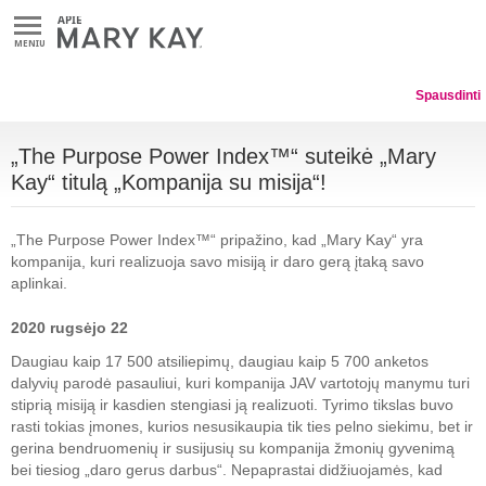
MENIU
Spausdinti
„The Purpose Power Index™“ suteikė „Mary
Kay“ titulą „Kompanija su misija“!
„The Purpose Power Index™“ pripažino, kad „Mary Kay“ yra
kompanija, kuri realizuoja savo misiją ir daro gerą įtaką savo
aplinkai.
2020 rugsėjo 22
Daugiau kaip 17 500 atsiliepimų, daugiau kaip 5 700 anketos
dalyvių parodė pasauliui, kuri kompanija JAV vartotojų manymu turi
stiprią misiją ir kasdien stengiasi ją realizuoti. Tyrimo tikslas buvo
rasti tokias įmones, kurios nesusikaupia tik ties pelno siekimu, bet ir
gerina bendruomenių ir susijusių su kompanija žmonių gyvenimą
bei tiesiog „daro gerus darbus“. Nepaprastai didžiuojamės, kad