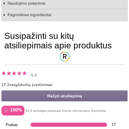
Naudojimo patarimai
Pagrindiniai ingredientai
Susipažinti su kitų
atsiliepimais apie produktus
5.0
17 žvaigždučių įvertinimai
Rašyti atsiliepimą
100%
{0] iš apžvalgas pateikusių žmonių rekomendavo šį produktą
Puikiai
17