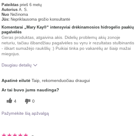
Pateiktas
prieš 6 metų
Autorius
A. S.
Nuo
Nežinoma
Jūs:
Nepriklausoma grožio konsultantė
Komentarai „Mary Kay®“ intensyviai drėkinamosios hidrogelio paakių
pagalvėlės
Geras produktas, atgaivina akis. Didelių problemų akių zonoje
neturiu, tačiau išbandžiau pagalvėles su vyru ir rezultatas stulbinantis
- iškart sumažėjo raukšlių :) Puikiai tinka po vakarėlių ar šiaip mažai
miegojus.
Daugiau detalių
Koks buvo jūsų bendras įspūdis po šio
Gaivinantis, Ilgai
Apatinė eilutė
Taip, rekomenduočiau draugui
produkto naudojimo?
įsigeria
Ar tai buvo jums naudinga?
4
0
Pažymėkite šią apžvalgą