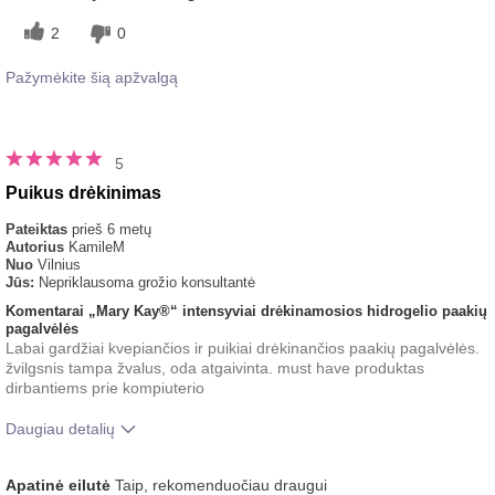
2
0
Pažymėkite šią apžvalgą
5
Puikus drėkinimas
Pateiktas
prieš 6 metų
Autorius
KamileM
Nuo
Vilnius
Jūs:
Nepriklausoma grožio konsultantė
Komentarai „Mary Kay®“ intensyviai drėkinamosios hidrogelio paakių
pagalvėlės
Labai gardžiai kvepiančios ir puikiai drėkinančios paakių pagalvėlės.
žvilgsnis tampa žvalus, oda atgaivinta. must have produktas
dirbantiems prie kompiuterio
Daugiau detalių
Koks buvo jūsų bendras įspūdis
Gaivinantis, Gerai įsigeria,
Apatinė eilutė
Taip, rekomenduočiau draugui
po šio produkto naudojimo?
Malonus pojūtis ant odos