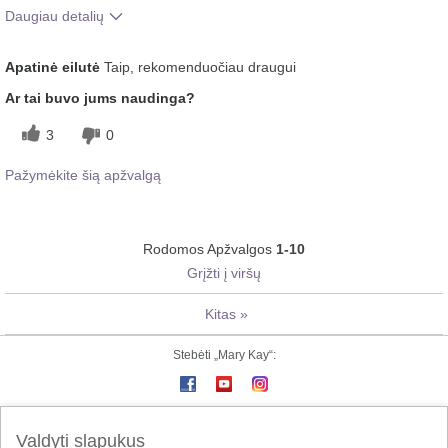
Daugiau detalių
Koks buvo jūsų bendras įspūdis po
Gaivinantis, Malonus
Apatinė eilutė
Taip, rekomenduočiau draugui
šio produkto naudojimo?
pojūtis ant odos
Ar tai buvo jums naudinga?
3
0
Pažymėkite šią apžvalgą
Rodomos Apžvalgos
1-10
Grįžti į viršų
Kitas
»
Stebėti „Mary Kay“:
„Mary Kay“ online
e-Katalogas
Susisiekite su mumis
Valdyti slapukus