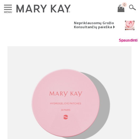
0
MENIU
Nepriklausomų Grožio
Konsultančių paieška
Spausdinti