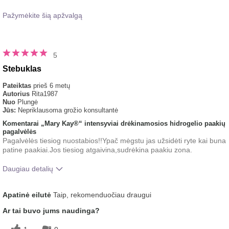
Pažymėkite šią apžvalgą
5
Stebuklas
Pateiktas
prieš 6 metų
Autorius
Rita1987
Nuo
Plungė
Jūs:
Nepriklausoma grožio konsultantė
Komentarai „Mary Kay®“ intensyviai drėkinamosios hidrogelio paakių
pagalvėlės
Pagalvėlės tiesiog nuostabios!!Ypač mėgstu jas užsidėti ryte kai buna
patine paakiai.Jos tiesiog atgaivina,sudrėkina paakiu zona.
Daugiau detalių
Koks buvo jūsų bendras įspūdis po šio
Gaivinantis,
Apatinė eilutė
Taip, rekomenduočiau draugui
produkto naudojimo?
Gerai įsigeria
Ar tai buvo jums naudinga?