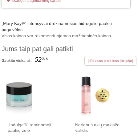
Išsaugoti pageidavimų sąraše
„Mary Kay®“ intensyviai drėkinamosios hidrogelio paakių
pagalvėlės
Visos kainos yra rekomenduojamos mažmeninės kainos.
Jums taip pat gali patikti
52
00
€
Gaukite viską už:
Įdėti visus produktus į krepšelį
„Indulge®“ raminamoji
Neriebus akių makiažo
paakių želė
valiklis