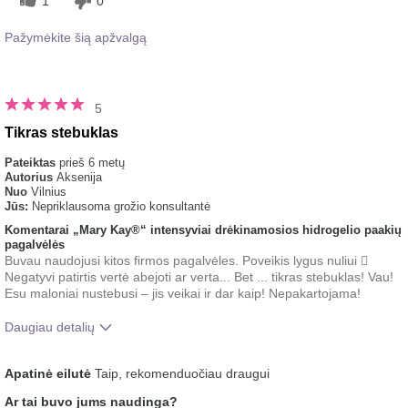
1
0
Pažymėkite šią apžvalgą
5
Tikras stebuklas
Pateiktas
prieš 6 metų
Autorius
Aksenija
Nuo
Vilnius
Jūs:
Nepriklausoma grožio konsultantė
Komentarai „Mary Kay®“ intensyviai drėkinamosios hidrogelio paakių
pagalvėlės
Buvau naudojusi kitos firmos pagalvėles. Poveikis lygus nuliui 
Negatyvi patirtis vertė abejoti ar verta... Bet ... tikras stebuklas! Vau!
Esu maloniai nustebusi – jis veikai ir dar kaip! Nepakartojama!
Daugiau detalių
Koks buvo jūsų bendras įspūdis po
Gaivinantis, Malonus
Apatinė eilutė
Taip, rekomenduočiau draugui
šio produkto naudojimo?
pojūtis ant odos
Ar tai buvo jums naudinga?