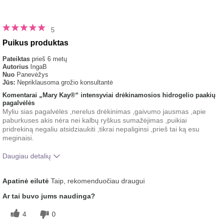
5
Puikus produktas
Pateiktas
prieš 6 metų
Autorius
IngaB
Nuo
Panevėžys
Jūs:
Nepriklausoma grožio konsultantė
Komentarai „Mary Kay®“ intensyviai drėkinamosios hidrogelio paakių
pagalvėlės
Myliu sias pagalvėlės ,nerelus drėkinimas ,gaivumo jausmas ,apie
paburkuses akis nėra nei kalbų ryškus sumažėjimas ,puikiai
pridrekiną negaliu atsidziaukiti ,tikrai nepaliginsi ,prieš tai ką esu
meginaisi.
Daugiau detalių
Koks buvo jūsų bendras įspūdis
Gaivinantis, Gerai įsigeria,
Apatinė eilutė
Taip, rekomenduočiau draugui
po šio produkto naudojimo?
Malonus pojūtis ant odos
Ar tai buvo jums naudinga?
4
0