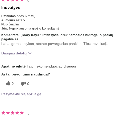
5
Inovatyvu
Pateiktas
prieš 6 metų
Autorius
asta v
Nuo
Šiauliai
Jūs:
Nepriklausoma grožio konsultantė
Komentarai „Mary Kay®“ intensyviai drėkinamosios hidrogelio paakių
pagalvėlės
Labai geras dalykas, atstatė pavargusius paakius. Tikra revoliucija.
Daugiau detalių
Koks buvo jūsų bendras įspūdis
Gaivinantis, Gerai įsigeria,
Apatinė eilutė
Taip, rekomenduočiau draugui
po šio produkto naudojimo?
Malonus pojūtis ant odos
Ar tai buvo jums naudinga?
2
0
Pažymėkite šią apžvalgą
5