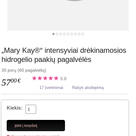
„Mary Kay®“ intensyviai drėkinamosios
hidrogelio paakių pagalvėlės
30 porų (60 pagalvėlių)
5.0
00
€
57
17 Įvertinimai
Rašyti atsiliepimą
Kiekis:
Įdėti į krepšelį