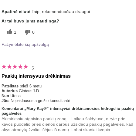
Koks buvo jūsų bendras įspūdis
Gaivinantis, Gerai įsigeria,
Apatinė eilutė
Taip, rekomenduočiau draugui
po šio produkto naudojimo?
Malonus pojūtis ant odos
Ar tai buvo jums naudinga?
1
0
Pažymėkite šią apžvalgą
5
Paakių intensyvus drėkinimas
Pateiktas
prieš 6 metų
Autorius
Gintare J-D
Nuo
Utena
Jūs:
Nepriklausoma grožio konsultantė
Komentarai „Mary Kay®“ intensyviai drėkinamosios hidrogelio paakių
pagalvėlės
Akimirksniu atgaivina paakių zoną. . Laikau šaldytuve, o ryte prie
kavos puodelio prieš dienos darbus užsidedu paakių pagalvėles, kad
akys atrodytų žvaliai išėjus iš namų. Labai skaniai kvepia.