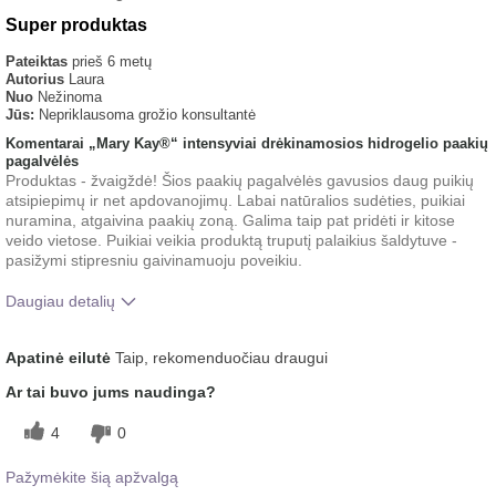
Super produktas
Pateiktas
prieš 6 metų
Autorius
Laura
Nuo
Nežinoma
Jūs:
Nepriklausoma grožio konsultantė
Komentarai „Mary Kay®“ intensyviai drėkinamosios hidrogelio paakių
pagalvėlės
Produktas - žvaigždė! Šios paakių pagalvėlės gavusios daug puikių
atsipiepimų ir net apdovanojimų. Labai natūralios sudėties, puikiai
nuramina, atgaivina paakių zoną. Galima taip pat pridėti ir kitose
veido vietose. Puikiai veikia produktą truputį palaikius šaldytuve -
pasižymi stipresniu gaivinamuoju poveikiu.
Daugiau detalių
Koks buvo jūsų bendras įspūdis po šio
Malonus pojūtis
Apatinė eilutė
Taip, rekomenduočiau draugui
produkto naudojimo?
ant odos
Ar tai buvo jums naudinga?
4
0
Pažymėkite šią apžvalgą