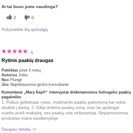
Ar tai buvo jums naudinga?
2
0
Pažymėkite šią apžvalgą
5
Rytinis paakių draugas
Pateiktas
prieš 6 metų
Autorius
Jolita
Nuo
Plungė
Jūs:
Nepriklausoma grožio konsultantė
Komentarai „Mary Kay®“ intensyviai drėkinamosios hidrogelio paakių
pagalvėlės
1. Puikus gelbėtojas rytais, mažinantis paakių paburkimą kai reikia
skubėti į darbą. 2. Giliai drėkina paakių zoną, man tai ypatingai
svarbu prieš makiažą, nes paakių oda nešerpetoja. Nepamainomas
produktas mano kasdienybėje.
Daugiau detalių