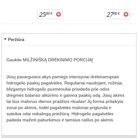
25
27
00
€
00
€
Peržiūra
Gaukite MILŽINIŠKĄ DRĖKINIMO PORCIJĄ!
Jūsų pavargusios akys pamėgs intensyviai drėkinamąsias
hidrogelio paakių pagalvėles. Reguliariai naudojant, rožiniai,
blizgantys hidrogelio pusmėnuliai prisideda prie odos
drėgmės balanso atkūrimo ir gaivina paakių odą. Jūsų akims
tai bus malonus dienos pradžios ritualas! Jų forma pritaikyta
zonai po akimis, todėl pagalvėlės maloniai priglunda ir
suteikia odai reikalingą priežiūrą. Hidrogelio pagalvėlės
padeda mažinti paburkimus ir tamsius ratilus po akimis.