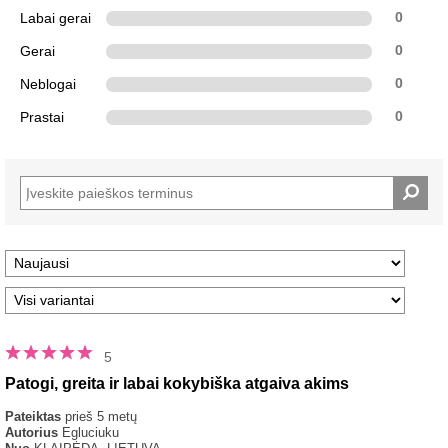
Labai gerai
0
Gerai
0
Neblogai
0
Prastai
0
5
Patogi, greita ir labai kokybiška atgaiva akims
Pateiktas
prieš 5 metų
Autorius
Egluciuku