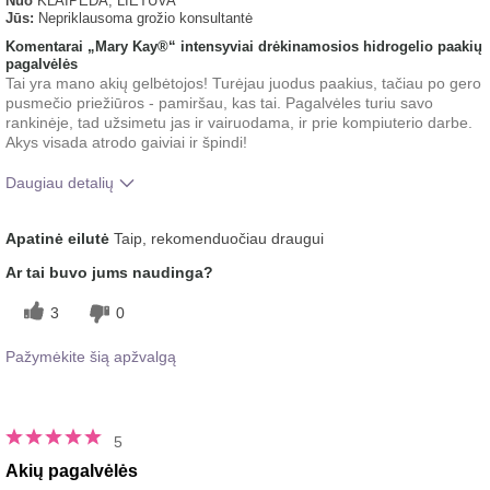
Nuo
KLAIPĖDA, LIETUVA
Jūs:
Nepriklausoma grožio konsultantė
Komentarai „Mary Kay®“ intensyviai drėkinamosios hidrogelio paakių
pagalvėlės
Tai yra mano akių gelbėtojos! Turėjau juodus paakius, tačiau po gero
pusmečio priežiūros - pamiršau, kas tai. Pagalvėles turiu savo
rankinėje, tad užsimetu jas ir vairuodama, ir prie kompiuterio darbe.
Akys visada atrodo gaiviai ir špindi!
Daugiau detalių
Koks buvo jūsų bendras įspūdis
Gaivinantis, Gerai įsigeria,
Apatinė eilutė
Taip, rekomenduočiau draugui
po šio produkto naudojimo?
Malonus pojūtis ant odos
Ar tai buvo jums naudinga?
3
0
Pažymėkite šią apžvalgą
5
Akių pagalvėlės