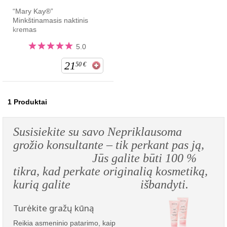
“Mary Kay®”
Minkštinamasis naktinis
kremas
5.0
21
50
€
1
Produktai
Susisiekite su savo Nepriklausoma
grožio konsultante – tik perkant pas ją,
Jūs galite būti 100 %
tikra, kad perkate originalią kosmetiką,
kurią galite išbandyti.
Turėkite gražų kūną
Reikia asmeninio patarimo, kaip