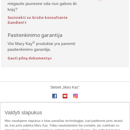
mėgautis jaunesne oda nuo galvos iki
kojų?
Susisiekti su Grožio konsultante
šiandien!
Pasitenkinimo garantija
®
Visi Mary Kay
produktai yra paremti
pasitenkinimo garantija.
Gauti pilną dokumentą
Stebėti „Mary Kay“:
„Mary Kay“ online
e-Katalogas
Susisiekite su mumis
Valdyti slapukus
Mes naudojame slapukus ir kitas panašias technologijas, kad padėtume jums atrasti
Naudojimo taisyklės
Privatumo politika
MK InTouch
tai, kas jums patinka Mary Kay. Toliau naudodamiesi šia svetaine, jūs sutinkate su