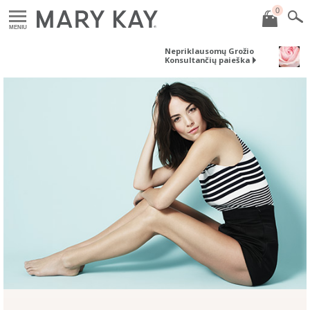
0
MENIU
Nepriklausomų Grožio
Konsultančių paieška