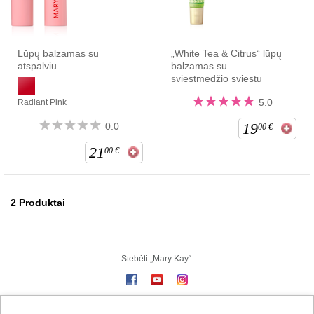
Lūpų balzamas su
„White Tea & Citrus“ lūpų
atspalviu
balzamas su
sviestmedžio sviestu
5.0
Radiant Pink
19
0.0
00
€
21
00
€
2
Produktai
Stebėti „Mary Kay“: