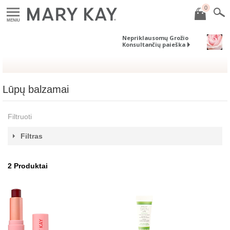
0
MENIU
Nepriklausomų Grožio
Konsultančių paieška
Lūpų balzamai
Filtruoti
Filtras
2
Produktai