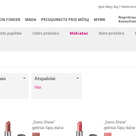
Apie Mary Kay
Pasitenki
Nepriklau
ON FINDER
MADA
PRISIJUNKITE PRIE MŪSŲ
MYMK
Konsultan
sto papildai
Odos priežiūra
Makiažas
Kūno priežiūra
mas
Atspalviai
Visi
„Semi-Shine“
„Semi-Shine“
geliniai lūpų dažai
geliniai lūpų dažai