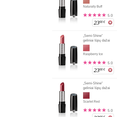
Naturally Buff
5.0
23
00
€
„Semi-Shine“
geliniai lūpų dažai
Raspberry Ice
5.0
23
00
€
„Semi-Shine“
geliniai lūpų dažai
Scarlet Red
5.0