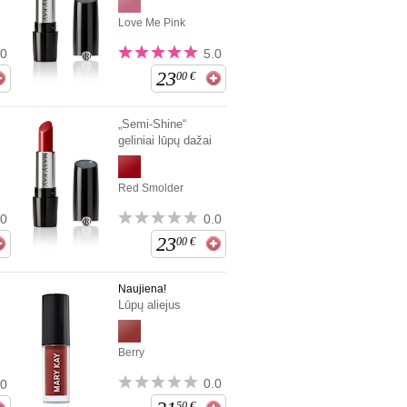
Love Me Pink
.0
5.0
23
00
€
„Semi-Shine“
geliniai lūpų dažai
Red Smolder
.0
0.0
23
00
€
Naujiena!
Lūpų aliejus
Berry
0.0
.0
50
€