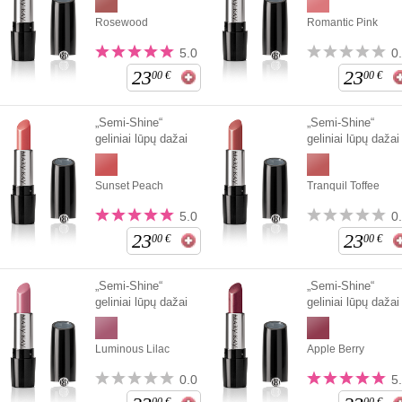
Rosewood
Romantic Pink
5.0
0
23
23
00
€
00
€
„Semi-Shine“
„Semi-Shine“
geliniai lūpų dažai
geliniai lūpų dažai
Sunset Peach
Tranquil Toffee
5.0
0
23
23
00
€
00
€
„Semi-Shine“
„Semi-Shine“
geliniai lūpų dažai
geliniai lūpų dažai
Luminous Lilac
Apple Berry
0.0
5