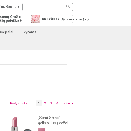
nimo Garantija
somų Grožio
KREPŠELIS
(
0
) produktas(ai)
čių paieška
Kvepalai
Vyrams
Rodyti viską
1
2
3
4
Kitas
„Semi-Shine“
geliniai lūpų dažai