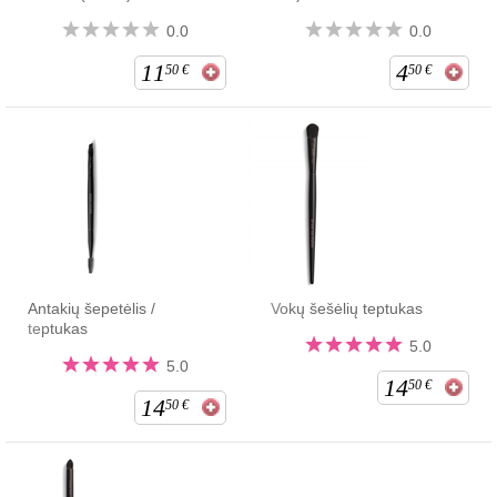
0.0
0.0
11
4
50
€
50
€
Antakių šepetėlis /
Vokų šešėlių teptukas
teptukas
5.0
5.0
14
50
€
14
50
€