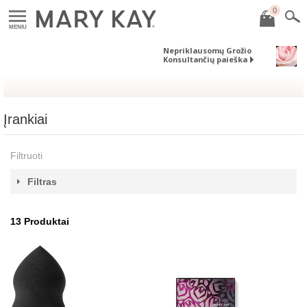
0
MENIU
Nepriklausomų Grožio
Konsultančių paieška
Įrankiai
Filtruoti
Filtras
13
Produktai