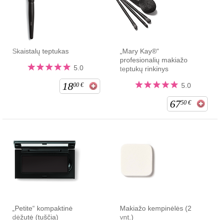
Skaistalų teptukas
„Mary Kay®“
profesionalių makiažo
5.0
teptukų rinkinys
18
00
€
5.0
67
50
€
„Petite“ kompaktinė
Makiažo kempinėlės (2
dėžutė (tuščia)
vnt.)