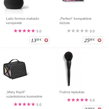
Lašo formos makiažo
„Perfect“ kompaktinė
kempinėlė
dėžutė
5.0
0.0
13
25
50
€
00
€
„Mary Kay®“
Pudros teptukas
sulankstoma kosmetinė
5.0
5.0
50
€