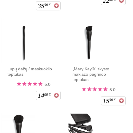
22
35
50
€
Lūpų dažų / maskuoklio
„Mary Kay®“ skysto
teptukas
makiažo pagrindo
teptukas
5.0
5.0
14
00
€
15
50
€