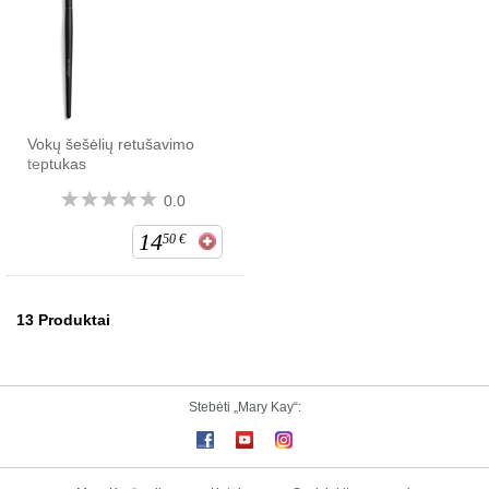
Vokų šešėlių retušavimo
teptukas
0.0
14
50
€
13
Produktai
Stebėti „Mary Kay“: