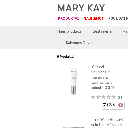
PRODUKTAI
NAUJIENOS
FOUNDATI
Nauji produktai
Bestseleriai
Mai
Kalėdinės Dovanos
9
Produktai
„Clinical
Solutions™“
intensyviai
jauninamasis
retinolis 0,3 %
0.0
71
00
€
„TimeWise Repair®
Volu-Firm®” naktinis