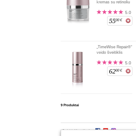
kremas su retinoliu
5.0
55
00
€
„TimeWise Repair®“
veido šveitiklis
5.0
62
00
€
9
Produktai
Stebėti „Mary Kay“: