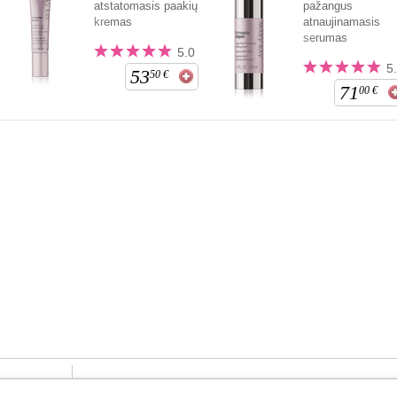
atstatomasis paakių
pažangus
kremas
atnaujinamasis
serumas
5.0
5
53
50
€
71
00
€
„Mary Kay“ online
e-Katalogas
Susisiekite su mumis