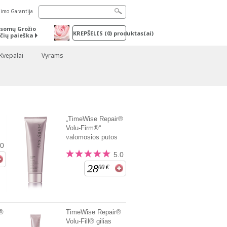
nimo Garantija
somų Grožio
KREPŠELIS
(
0
) produktas(ai)
čių paieška
Kvepalai
Vyrams
„TimeWise Repair®
Volu-Firm®“
valomosios putos
.0
5.0
28
00
€
r®
TimeWise Repair®
Volu-Fill® gilias