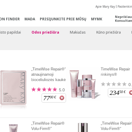
Apie Mary Kay
Pasitenki
Nepriklau
ON FINDER
MADA
PRISIJUNKITE PRIE MŪSŲ
MYMK
Konsultan
sto papildai
Odos priežiūra
Makiažas
Kūno priežiūra
„TimeWise Repair®“
TimeWise Repair
atnaujinamoji
rinkinys®
bioceliuliozės kaukė
0
5.0
234
50
€
77
00
€
„TimeWise Repair®
„TimeWise Repai
Volu-Firm®”
Volu-Firm®“