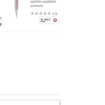
raukšles pripildanti
priemonė
0.0
.0
52
00
€