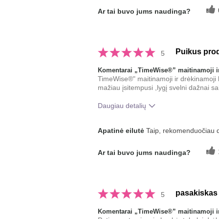
Ar tai buvo jums naudinga?
Puikus pro
5
Komentarai „TimeWise®” maitinamoji ir
TimeWise®" maitinamoji ir drėkinamoji
mažiau įsitempusi ,lygį svelni dažnai s
Daugiau detalių
Koks buvo jūsų bendras įspūdis
Apatinė eilutė
Taip, rekomenduočiau 
po šio produkto naudojimo?
Ar tai buvo jums naudinga?
pasakiskas
5
Komentarai „TimeWise®” maitinamoji ir