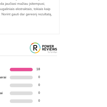
Oda jaučiasi mažiau įsitempusi,
aliniais ekstraktais, tokiais kaip
Norint gauti dar geresnį rezultatą,
18
erai
0
0
ai
0
0