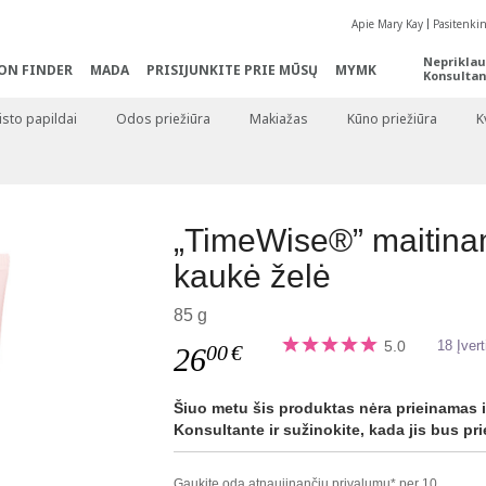
Apie Mary Kay
Pasitenki
Nepriklau
ON FINDER
MADA
PRISIJUNKITE PRIE MŪSŲ
MYMK
Konsultan
sto papildai
Odos priežiūra
Makiažas
Kūno priežiūra
K
„TimeWise®” maitinam
kaukė želė
85 g
5.0
18 Įvert
00
€
26
Šiuo metu šis produktas nėra prieinamas i
Konsultante ir sužinokite, kada jis bus pr
Gaukite odą atnaujinančių privalumų* per 10