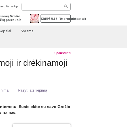
nimo Garantija
somų Grožio
KREPŠELIS
(
0
) produktas(ai)
čių paieška
vepalai
Vyrams
Spausdinti
oji ir drėkinamoji
inimai
Rašyti atsiliepimą
nternetu. Susisiekite su savo Grožio
ieinamas.