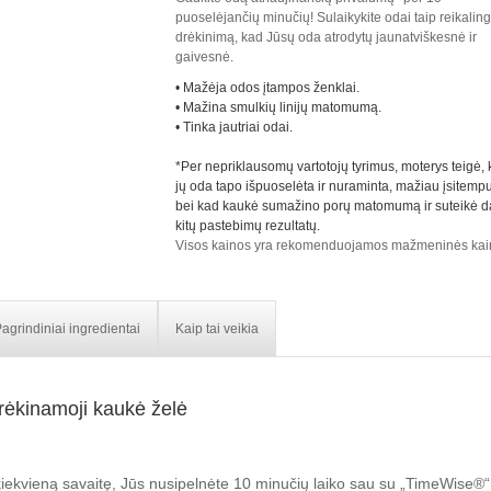
puoselėjančių minučių! Sulaikykite odai taip reikalin
drėkinimą, kad Jūsų oda atrodytų jaunatviškesnė ir
gaivesnė.
• Mažėja odos įtampos ženklai.
• Mažina smulkių linijų matomumą.
• Tinka jautriai odai.
*Per nepriklausomų vartotojų tyrimus, moterys teigė,
jų oda tapo išpuoselėta ir nuraminta, mažiau įsitemp
bei kad kaukė sumažino porų matomumą ir suteikė 
kitų pastebimų rezultatų.
Visos kainos yra rekomenduojamos mažmeninės kai
agrindiniai ingredientai
Kaip tai veikia
rėkinamoji kaukė želė
kiekvieną savaitę, Jūs nusipelnėte 10 minučių laiko sau su „TimeWise®