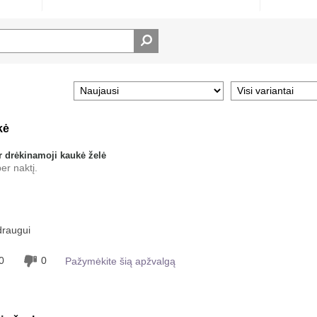
kė
 drėkinamoji kaukė želė
er naktį.
 šio produkto
Gerai įsigeria
draugui
0
0
Pažymėkite šią apžvalgą