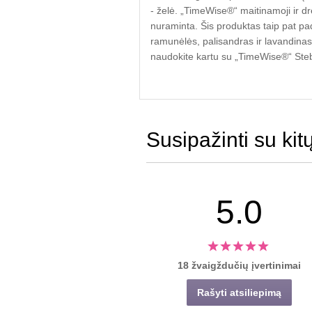
- želė. „TimeWise®“ maitinamoji ir dr
nuraminta. Šis produktas taip pat pad
ramunėlės, palisandras ir lavandinas.
naudokite kartu su „TimeWise®“ Stebu
Susipažinti su kit
5.0
18 žvaigždučių įvertinimai
Rašyti atsiliepimą