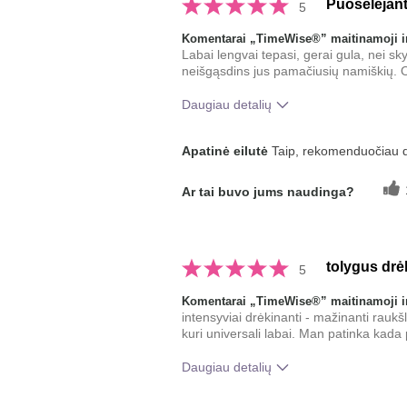
Puoselėjan
5
Komentarai „TimeWise®” maitinamoji ir
Labai lengvai tepasi, gerai gula, nei skys
neišgąsdins jus pamačiusių namiškių. 
Daugiau detalių
Koks buvo jūsų bendras įspūdis po
Apatinė eilutė
Taip, rekomenduočiau 
naudojimo?
Ar tai buvo jums naudinga?
tolygus drė
5
Komentarai „TimeWise®” maitinamoji ir
intensyviai drėkinanti - mažinanti raukš
kuri universali labai. Man patinka kad
Daugiau detalių
Koks buvo jūsų bendras įspūdis