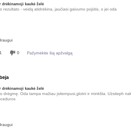
 drėkinamoji kaukė želė
o rezultato - veidą atidrėkina, jaučiasi gaivumo pojūtis, o jei oda
Gaivinantis, Gerai įsigeria, Malonus
draugui
pojūtis ant odos, Tolygiai tepamas
1
0
Pažymėkite šią apžvalgą
beja
 drėkinamoji kaukė želė
ko drėgmę. Oda tampa mažiau įsitempusi,glotni ir minkšta. Użsiteph nak
roceduros
šio
Gerai įsigeria, Malonus
draugui
pojūtis ant odos