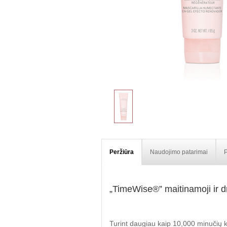
Peržiūra
Naudojimo patarimai
P
„TimeWise®” maitinamoji ir d
Turint daugiau kaip 10,000 minučių 