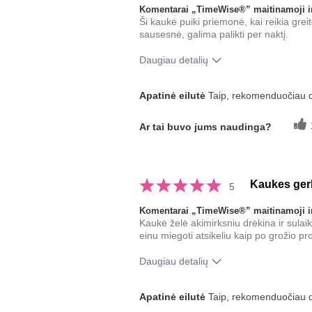
Komentarai „TimeWise®” maitinamoji ir
Ši kaukė puiki priemonė, kai reikia greit
sausesnė, galima palikti per naktį.
Daugiau detalių
Koks buvo jūsų bendras įspūdis
Apatinė eilutė
Taip, rekomenduočiau 
po šio produkto naudojimo?
Ar tai buvo jums naudinga?
Kaukes ger
5
Komentarai „TimeWise®” maitinamoji ir
Kaukė želė akimirksniu drėkina ir sulai
einu miegoti atsikeliu kaip po grožio p
Daugiau detalių
Koks buvo jūsų bendras įspūdis po 
Apatinė eilutė
Taip, rekomenduočiau 
produkto naudojimo?