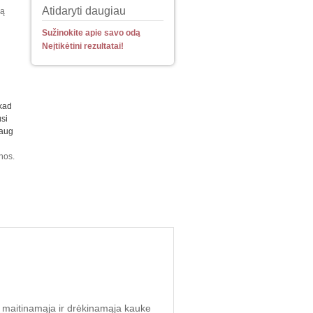
Atidaryti daugiau
gą
Sužinokite apie savo odą
Neįtikėtini rezultatai!
 kad
usi
daug
nos.
“ maitinamąja ir drėkinamąja kauke