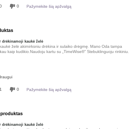
0
0
Pažymėkite šią apžvalgą
duktas
 drėkinamoji kaukė želė
 kaukė želė akimirksniu drėkina ir sulaiko drėgmę. Mano Oda tampa
akau kaip kudikio.Naudoju kartu su „TimeWise®" Stebuklinguoju rinkiniu.
Gaivinantis, Gerai įsigeria, Malonus
draugui
pojūtis ant odos, Tolygiai tepamas
1
0
Pažymėkite šią apžvalgą
 produktas
 drėkinamoji kaukė želė