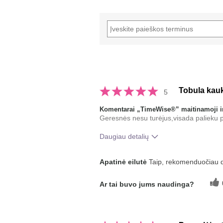
Tobula kau
5
Komentarai „TimeWise®” maitinamoji ir
Geresnės nesu turėjus,visada palieku p
Daugiau detalių
Koks buvo jūsų bendras įspūdis po
Apatinė eilutė
Taip, rekomenduočiau 
naudojimo?
Ar tai buvo jums naudinga?