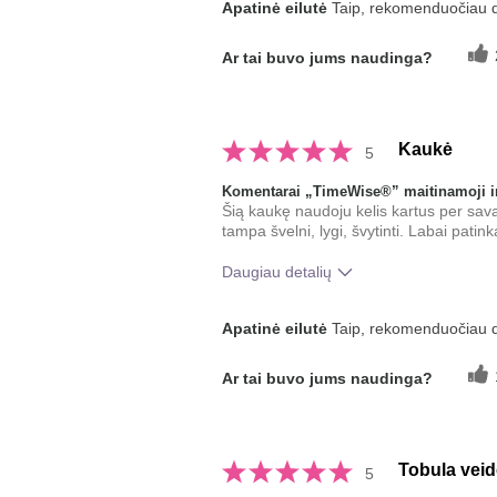
Apatinė eilutė
Taip, rekomenduočiau 
po šio produkto naudojimo?
Ar tai buvo jums naudinga?
Kaukė
5
Komentarai „TimeWise®” maitinamoji ir
Šią kaukę naudoju kelis kartus per sav
tampa švelni, lygi, švytinti. Labai patink
Daugiau detalių
Koks buvo jūsų bendras įspūdis po
Apatinė eilutė
Taip, rekomenduočiau 
naudojimo?
Ar tai buvo jums naudinga?
Tobula vei
5