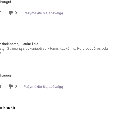
draugui
pojūtis ant odos, Tolygiai tepamas
2
0
Pažymėkite šią apžvalgą
 drėkinamoji kaukė želė
aitę. Galima ją sluoksniuoti su kitomis kaukėmis. Po procedūros oda
a.
 šio produkto
Malonus pojūtis ant
draugui
odos
1
0
Pažymėkite šią apžvalgą
do kaukė