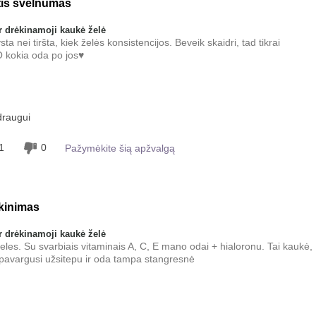
tis švelnumas
 drėkinamoji kaukė želė
ta nei tiršta, kiek želės konsistencijos. Beveik skaidri, tad tikrai
O kokia oda po jos♥
 šio produkto
Tolygiai tepamas
draugui
1
0
Pažymėkite šią apžvalgą
kinimas
 drėkinamoji kaukė želė
leles. Su svarbiais vitaminais A, C, E mano odai + hialoronu. Tai kaukė,
a pavargusi užsitepu ir oda tampa stangresnė
Gaivinantis, Gerai įsigeria, Malonus