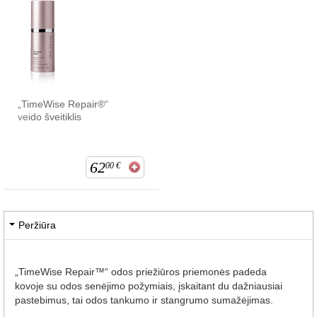
„TimeWise Repair®“
veido šveitiklis
62
00
€
Peržiūra
„TimeWise Repair™“ odos priežiūros priemonės padeda
kovoje su odos senėjimo požymiais, įskaitant du dažniausiai
pastebimus, tai odos tankumo ir stangrumo sumažėjimas.