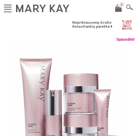
0
MENIU
Nepriklausomų Grožio
Konsultančių paieška
Spausdinti