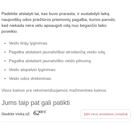
Padėkite atstatyti tai, kas buvo prarasta, ir sustabdyti laiką
naujoviškų odos priežiūros priemonių pagalba, kurios parodo,
kad niekada nėra vėlu apsaugoti odą nuo bėgančio laiko
poveikio.
Veido linijų lyginimas.
Pagalba atstatant jaunatviškai atrodančią veido odą.
Pagalba atstatant jaunatviško veido pilnumą.
Veido atspalvio lyginimas.
Veido odos drėkinimas.
Visos kainos yra rekomenduojamos mažmeninės kainos.
Jums taip pat gali patikti
62
00
€
Gaukite viską už:
Įdėti visus produktus į krepšelį