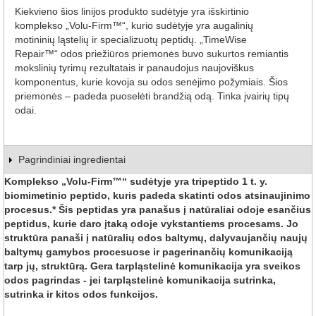
Kiekvieno šios linijos produkto sudėtyje yra išskirtinio
komplekso „Volu-Firm™“, kurio sudėtyje yra augalinių
motininių ląstelių ir specializuotų peptidų. „TimeWise
Repair™“ odos priežiūros priemonės buvo sukurtos remiantis
mokslinių tyrimų rezultatais ir panaudojus naujoviškus
komponentus, kurie kovoja su odos senėjimo požymiais. Šios
priemonės – padeda puoselėti brandžią odą. Tinka įvairių tipų
odai.
Pagrindiniai ingredientai
Komplekso „Volu-Firm™“ sudėtyje yra tripeptido 1 t. y.
biomimetinio peptido, kuris padeda skatinti odos atsinaujinimo
procesus.* Šis peptidas yra panašus į natūraliai odoje esančius
peptidus, kurie daro įtaką odoje vykstantiems procesams. Jo
struktūra panaši į natūralių odos baltymų, dalyvaujančių naujų
baltymų gamybos procesuose ir pagerinančių komunikaciją
tarp jų, struktūrą. Gera tarpląstelinė komunikacija yra sveikos
odos pagrindas - jei tarpląstelinė komunikacija sutrinka,
sutrinka ir kitos odos funkcijos.