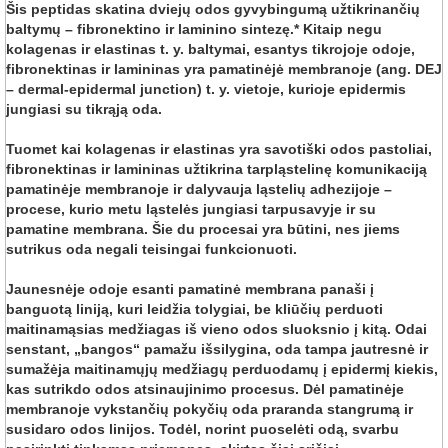
Šis peptidas skatina dviejų odos gyvybingumą užtikrinančių
baltymų – fibronektino ir laminino sintezę.* Kitaip negu
kolagenas ir elastinas t. y. baltymai, esantys tikrojoje odoje,
fibronektinas ir lamininas yra pamatinėjė membranoje (ang. DEJ
– dermal-epidermal junction) t. y. vietoje, kurioje epidermis
jungiasi su tikrąją oda.
Tuomet kai kolagenas ir elastinas yra savotiški odos pastoliai,
fibronektinas ir lamininas užtikrina tarpląstelinę komunikaciją
pamatinėje membranoje ir dalyvauja ląstelių adhezijoje –
procese, kurio metu ląstelės jungiasi tarpusavyje ir su
pamatine membrana. Šie du procesai yra būtini, nes jiems
sutrikus oda negali teisingai funkcionuoti.
Jaunesnėje odoje esanti pamatinė membrana panaši į
banguotą liniją, kuri leidžia tolygiai, be kliūčių perduoti
maitinamąsias medžiagas iš vieno odos sluoksnio į kitą. Odai
senstant, „bangos“ pamažu išsilygina, oda tampa jautresnė ir
sumažėja maitinamųjų medžiagų perduodamų į epidermį kiekis,
kas sutrikdo odos atsinaujinimo procesus. Dėl pamatinėje
membranoje vykstančių pokyčių oda praranda stangrumą ir
susidaro odos linijos. Todėl, norint puoselėti odą, svarbu