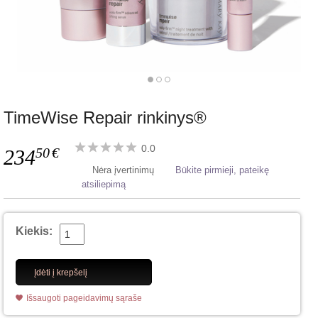
TimeWise Repair rinkinys®
0.0
50
€
234
Nėra įvertinimų
Būkite pirmieji, pateikę
atsiliepimą
Kiekis:
Įdėti į krepšelį
Išsaugoti pageidavimų sąraše