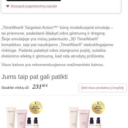
Išsaugoti pageidavimų sąraše
„TimeWise® Targeted-Action™“ kūną modeliuojanti emulsija –
tai priemonė, padedanti išlaikyti odos glotnumą ir drėgmę.
Šioje emulsijoje yra mūsų patentuoto „3D TimeWise®“
komplekso, taip pat naudojamo „TimeWise®“ stebuklingajame
rinkinyje. Padeda palaikyti odos stangrumo pojūtį, suteikia
drėkinimo efektą ir glotnumą, kad oda atrodytų prižiūrėta.
Visos kainos yra rekomenduojamos mažmeninės kainos.
Jums taip pat gali patikti
231
00
€
Gaukite viską už:
Įdėti visus produktus į krepšelį