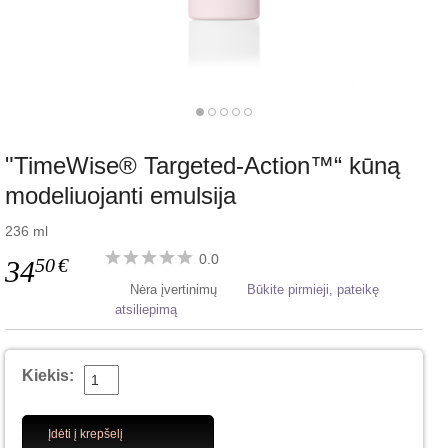
"TimeWise® Targeted-Action™“ kūną
modeliuojanti emulsija
236 ml
0.0
50
€
34
Nėra įvertinimų
Būkite pirmieji, pateikę
atsiliepimą
Kiekis:
Įdėti į krepšelį