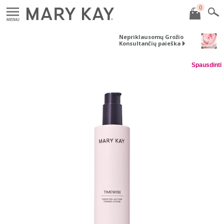
0
MENIU
Nepriklausomų Grožio
Konsultančių paieška
Spausdinti