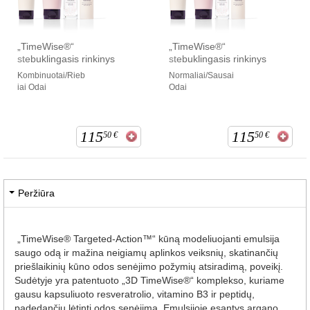
„TimeWise®“
„TimeWise®“
stebuklingasis rinkinys
stebuklingasis rinkinys
Kombinuotai/Rieb
Normaliai/Sausai
iai Odai
Odai
115
115
50
€
50
€
Peržiūra
„TimeWise® Targeted-Action™“ kūną modeliuojanti emulsija
saugo odą ir mažina neigiamų aplinkos veiksnių, skatinančių
priešlaikinių kūno odos senėjimo požymių atsiradimą, poveikį.
Sudėtyje yra patentuoto „3D TimeWise®“ komplekso, kuriame
gausu kapsuliuoto resveratrolio, vitamino B3 ir peptidų,
padedančių lėtinti odos senėjimą. Emulsijoje esantys argano