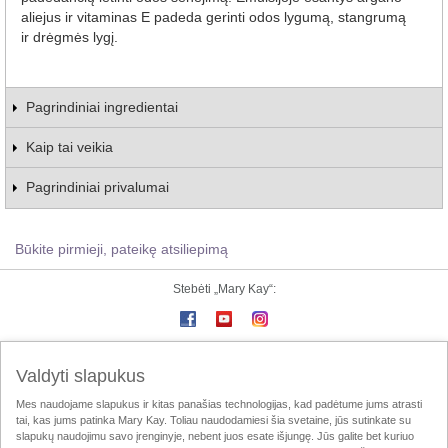
aliejus ir vitaminas E padeda gerinti odos lygumą, stangrumą
ir drėgmės lygį.
Pagrindiniai ingredientai
Kaip tai veikia
Pagrindiniai privalumai
Būkite pirmieji, pateikę atsiliepimą
Stebėti „Mary Kay“:
„Mary Kay“ online
e-Katalogas
Susisiekite su mumis
Valdyti slapukus
Mes naudojame slapukus ir kitas panašias technologijas, kad padėtume jums atrasti
Naudojimo taisyklės
Privatumo politika
MK InTouch
tai, kas jums patinka Mary Kay. Toliau naudodamiesi šia svetaine, jūs sutinkate su
slapukų naudojimu savo įrenginyje, nebent juos esate išjungę. Jūs galite bet kuriuo
Konsultančių lokalizatorius
LTPA
atitikties-deklaracija