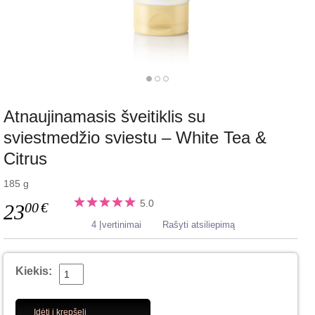
Atnaujinamasis šveitiklis su
sviestmedžio sviestu – White Tea &
Citrus
185 g
5.0
00
€
23
4 Įvertinimai
Rašyti atsiliepimą
Kiekis:
Įdėti į krepšelį