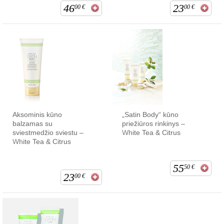
46
23
00
€
00
€
Aksominis kūno
„Satin Body“ kūno
balzamas su
priežiūros rinkinys –
sviestmedžio sviestu –
White Tea & Citrus
White Tea & Citrus
55
50
€
23
00
€