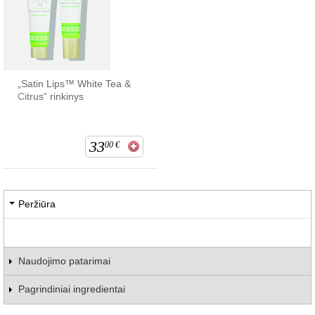
„Satin Lips™ White Tea &
Citrus“ rinkinys
33
00
€
Peržiūra
Naudojimo patarimai
Pagrindiniai ingredientai