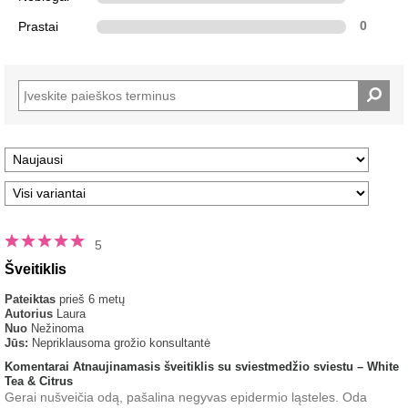
Prastai
0
5
Šveitiklis
Pateiktas
prieš 6 metų
Autorius
Laura
Nuo
Nežinoma
Jūs:
Nepriklausoma grožio konsultantė
Komentarai Atnaujinamasis šveitiklis su sviestmedžio sviestu – White
Tea & Citrus
Gerai nušveičia odą, pašalina negyvas epidermio ląsteles. Oda