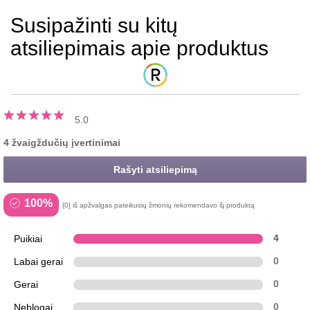
Susipažinti su kitų
atsiliepimais apie produktus
5.0
4 žvaigždučių įvertinimai
Rašyti atsiliepimą
100%
{0] iš apžvalgas pateikusių žmonių rekomendavo šį produktą
Puikiai
4
Labai gerai
0
Gerai
0
Neblogai
0