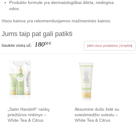
Produkto formulė yra dermatologiškai ištirta, nedirgina
odos.
Visos kainos yra rekomenduojamos mažmeninės kainos.
Jums taip pat gali patikti
180
50
€
Gaukite viską už:
Įdėti visus produktus į krepšelį
„Satin Hands®“ rankų
Aksominė dušo želė su
priežiūros rinkinys –
sviestmedžio sviestu –
White Tea & Citrus
White Tea & Citrus