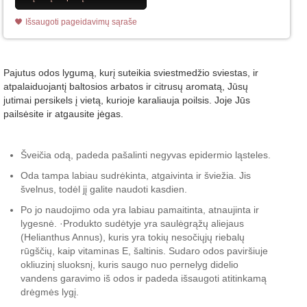
Išsaugoti pageidavimų sąraše
Pajutus odos lygumą, kurį suteikia sviestmedžio sviestas, ir
atpalaiduojantį baltosios arbatos ir citrusų aromatą, Jūsų
jutimai persikels į vietą, kurioje karaliauja poilsis. Joje Jūs
pailsėsite ir atgausite jėgas.
Šveičia odą, padeda pašalinti negyvas epidermio ląsteles.
Oda tampa labiau sudrėkinta, atgaivinta ir šviežia. Jis
švelnus, todėl jį galite naudoti kasdien.
Po jo naudojimo oda yra labiau pamaitinta, atnaujinta ir
lygesnė. ·Produkto sudėtyje yra saulėgrąžų aliejaus
(Helianthus Annus), kuris yra tokių nesočiųjų riebalų
rūgščių, kaip vitaminas E, šaltinis. Sudaro odos paviršiuje
okliuzinį sluoksnį, kuris saugo nuo pernelyg didelio
vandens garavimo iš odos ir padeda išsaugoti atitinkamą
drėgmės lygį.