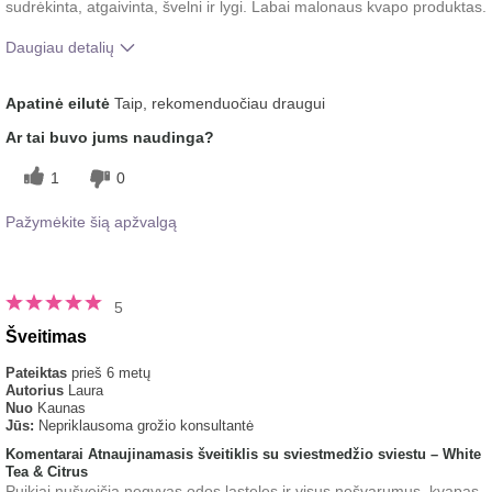
sudrėkinta, atgaivinta, švelni ir lygi. Labai malonaus kvapo produktas.
Daugiau detalių
Koks buvo jūsų bendras įspūdis po šio
Malonus pojūtis
Apatinė eilutė
Taip, rekomenduočiau draugui
produkto naudojimo?
ant odos
Ar tai buvo jums naudinga?
1
0
Pažymėkite šią apžvalgą
5
Šveitimas
Pateiktas
prieš 6 metų
Autorius
Laura
Nuo
Kaunas
Jūs:
Nepriklausoma grožio konsultantė
Komentarai Atnaujinamasis šveitiklis su sviestmedžio sviestu – White
Tea & Citrus
Puikiai nušveičia negyvas odos ląsteles ir visus nešvarumus, kvapas