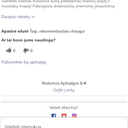
Šveitiklis švelniai nušveičia kūną palikdamas malonų pojūtį ir
nuostabų kvapą! Palengvina drėkinančių priemonių įsisavinimą
Daugiau detalių
Koks buvo jūsų bendras įspūdis po
Gerai įsigeria, Malonus
Apatinė eilutė
Taip, rekomenduočiau draugui
šio produkto naudojimo?
pojūtis ant odos
Ar tai buvo jums naudinga?
0
0
Pažymėkite šią apžvalgą
Rodomos Apžvalgos
1-4
Grįžti į viršų
Stebėti „Mary Kay“:
Valdyti slapukus