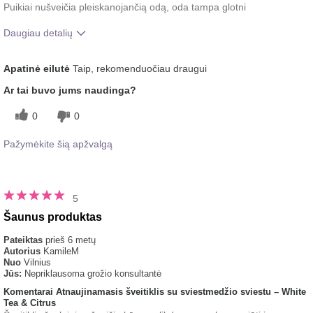
Puikiai nušveičia pleiskanojančią odą, oda tampa glotni
Daugiau detalių
Koks buvo jūsų bendras įspūdis po šio
Malonus pojūtis
Apatinė eilutė
Taip, rekomenduočiau draugui
produkto naudojimo?
ant odos
Ar tai buvo jums naudinga?
0
0
Pažymėkite šią apžvalgą
5
Šaunus produktas
Pateiktas
prieš 6 metų
Autorius
KamileM
Nuo
Vilnius
Jūs:
Nepriklausoma grožio konsultantė
Komentarai Atnaujinamasis šveitiklis su sviestmedžio sviestu – White
Tea & Citrus