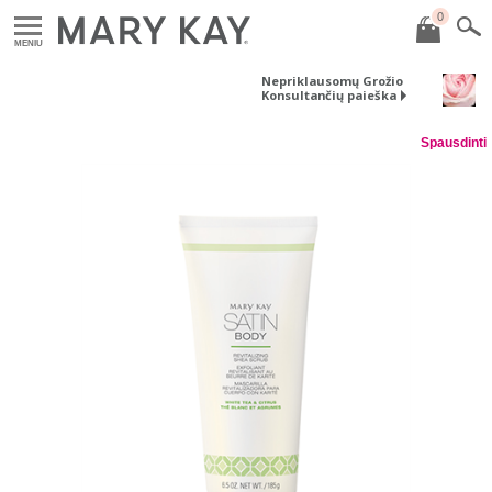
0
MENIU
Nepriklausomų Grožio
Konsultančių paieška
Spausdinti