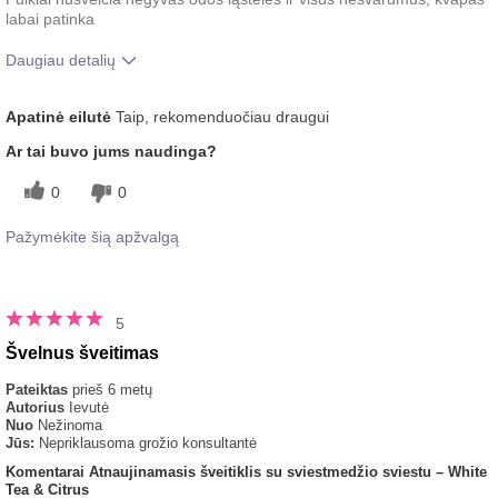
labai patinka
Daugiau detalių
Koks buvo jūsų bendras įspūdis
Gaivinantis, Gerai įsigeria,
Apatinė eilutė
Taip, rekomenduočiau draugui
po šio produkto naudojimo?
Malonus pojūtis ant odos
Ar tai buvo jums naudinga?
0
0
Pažymėkite šią apžvalgą
5
Švelnus šveitimas
Pateiktas
prieš 6 metų
Autorius
Ievutė
Nuo
Nežinoma
Jūs:
Nepriklausoma grožio konsultantė
Komentarai Atnaujinamasis šveitiklis su sviestmedžio sviestu – White
Tea & Citrus