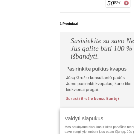
50
00
€
1
Produktai
Susisiekite su sa
Jūs galite būti 10
išbandyti.
Pasirinkite puikius kvapus
Jūsų Grožio konsultantė padės
Jums pasirinkti kvepalus, kurie tiks
kiekvienai progai.
Surasti Grožio konsultantę
Valdyti slapukus
Mes naudojame slapukus ir kitas panašias techno
savo įrenginyje, nebent juos esate išjungę. Jūs 
Stebėti „Mary Kay“: