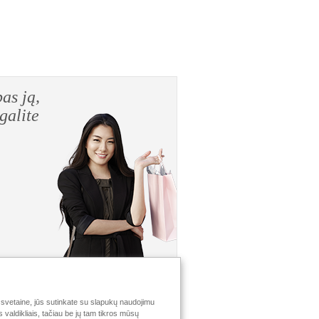
tik perkant pas ją,
iką, kurią galite
svetaine, jūs sutinkate su slapukų naudojimu
valdikliais, tačiau be jų tam tikros mūsų