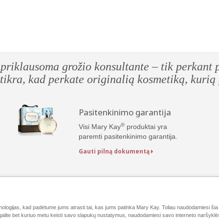
vo Nepriklausoma grožio konsultante – 
0 % tikra, kad perkate originalią kosmet
Pasitenkinimo garantija
®
Visi Mary Kay
produktai yra
paremti pasitenkinimo garantija.
Gauti pilną dokumentą
logijas, kad padėtume jums atrasti tai, kas jums patinka Mary Kay. Toliau naudodamiesi šia 
galite bet kuriuo metu keisti savo slapukų nustatymus, naudodamiesi savo interneto naršyklės 
„Mary Kay“ online
e-Katalogas
Susisiekite su mumis