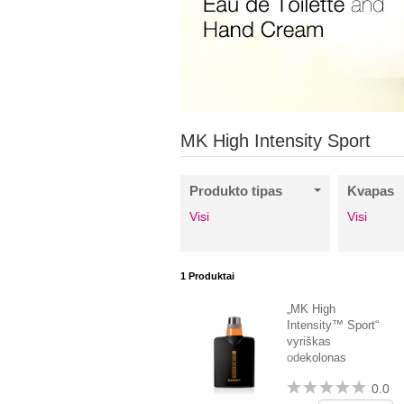
MK High Intensity Sport
Produkto tipas
Kvapas
Visi
Visi
1
Produktai
„MK High
Intensity™ Sport“
vyriškas
odekolonas
0.0