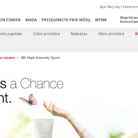
Apie Mary Kay
Pasitenki
Nepriklau
ON FINDER
MADA
PRISIJUNKITE PRIE MŪSŲ
MYMK
Konsultan
sto papildai
Odos priežiūra
Makiažas
Kūno priežiūra
K
s vyrams
MK High Intensity Sport