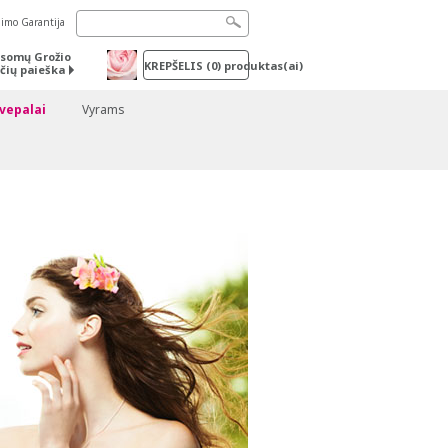
nimo Garantija
somų Grožio
KREPŠELIS
(
0
) produktas(ai)
čių paieška
vepalai
Vyrams