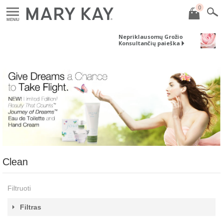
0
MENIU
Nepriklausomų Grožio
Konsultančių paieška
Clean
Filtruoti
Filtras