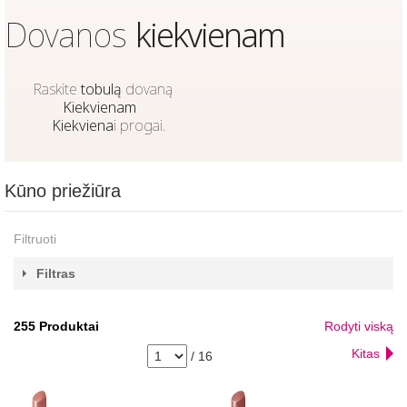
Dovanos
kiekvienam
Raskite
tobulą
dovaną
Kiekvienam
Kiekviena
i progai.
Kūno priežiūra
Filtruoti
Filtras
255
Produktai
Rodyti viską
Kitas
/
16