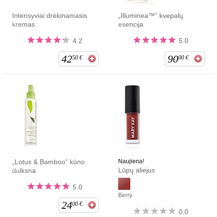
Intensyviai drėkinamasis
„Illuminea™“ kvepalų
kremas
esencija
4.2
5.0
42
90
50
€
00
€
„Lotus & Bamboo“ kūno
Naujiena!
Lūpų aliejus
dulksna
5.0
Berry
24
00
€
0.0