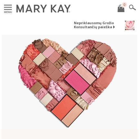
0
MENIU
Nepriklausomų Grožio
Konsultančių paieška