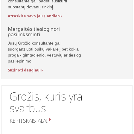
konsultantė gali padėti susikurti
nuostabų dovanų rinkinį.
Atraskite savo jau šiandien
Mergaitės tiesiog nori
pasilinksminti
Jūsų Grožio konsultantė gali
suorganziuoti puikų vakarėlį bet kokia
proga - gimtadienio, vestuvių ar tiesiog
pasilepinimo.
Sužinoti daugiau!
Grožis, kuris yra
svarbus
KEPTI SKAISTALAI