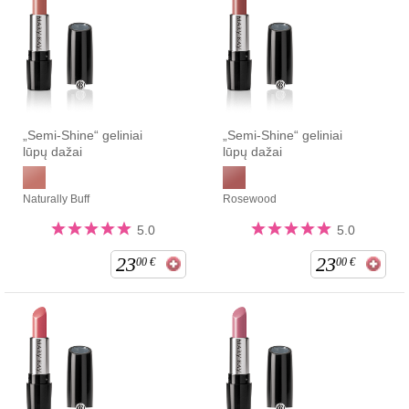
„Semi-Shine“ geliniai
„Semi-Shine“ geliniai
lūpų dažai
lūpų dažai
Naturally Buff
Rosewood
5.0
5.0
23
23
00
€
00
€