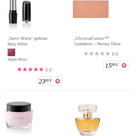
„Semi-Shine“ geliniai
„ChromaFusion™“
lūpų dažai
hailaiteris – Honey Glow
0.0
Apple Berry
15
00
€
5.0
23
00
€