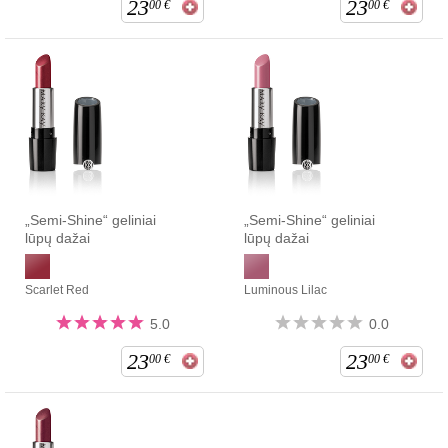
23
23
00
€
00
€
„Semi-Shine“ geliniai
„Semi-Shine“ geliniai
lūpų dažai
lūpų dažai
Scarlet Red
Luminous Lilac
5.0
0.0
23
23
00
€
00
€