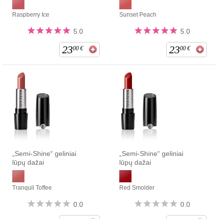
Raspberry Ice
Sunset Peach
5.0
5.0
23
23
00
€
00
€
„Semi-Shine“ geliniai
„Semi-Shine“ geliniai
lūpų dažai
lūpų dažai
Tranquil Toffee
Red Smolder
0.0
0.0