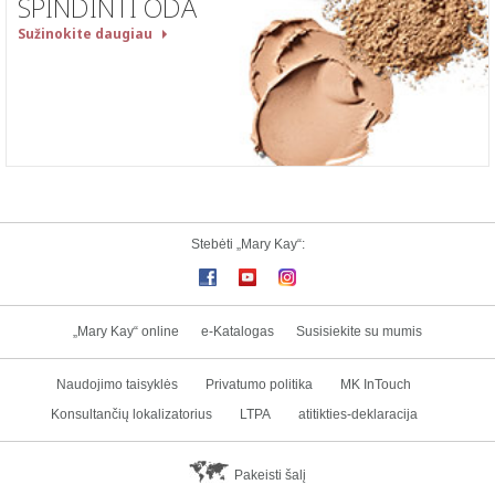
SPINDINTI ODA
Sužinokite daugiau
Stebėti „Mary Kay“:
„Mary Kay“ online
e-Katalogas
Susisiekite su mumis
Naudojimo taisyklės
Privatumo politika
MK InTouch
Konsultančių lokalizatorius
LTPA
atitikties-deklaracija
Pakeisti šalį