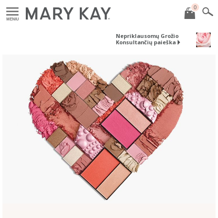
0
MENIU
Nepriklausomų Grožio
Konsultančių paieška