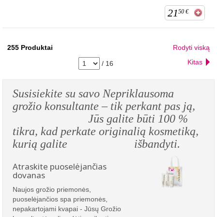
21
50
€
255
Produktai
Rodyti viską
Kitas
/
16
Susisiekite su savo Nepriklausoma
grožio konsultante – tik perkant pas ją,
Jūs galite būti 100 %
tikra, kad perkate originalią kosmetiką,
kurią galite išbandyti.
Atraskite puoselėjančias
dovanas
Naujos grožio priemonės,
puoselėjančios spa priemonės,
nepakartojami kvapai - Jūsų Grožio