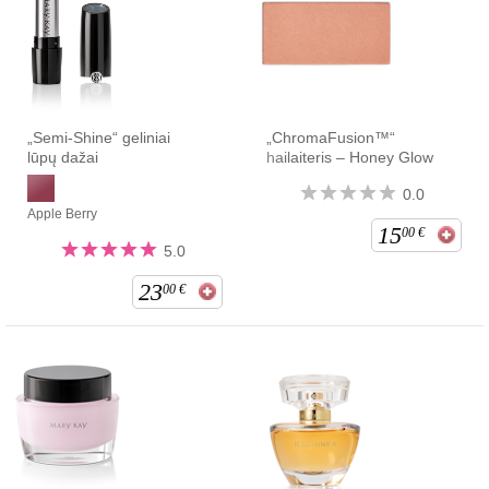
„Semi-Shine“ geliniai
„ChromaFusion™“
lūpų dažai
hailaiteris – Honey Glow
0.0
Apple Berry
15
00
€
5.0
23
00
€