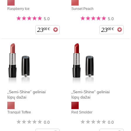
Raspberry Ice
Sunset Peach
5.0
5.0
23
23
00
€
00
€
„Semi-Shine“ geliniai
„Semi-Shine“ geliniai
lūpų dažai
lūpų dažai
Tranquil Toffee
Red Smolder
0.0
0.0