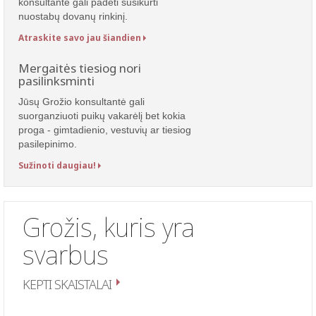
konsultantė gali padėti susikurti
nuostabų dovanų rinkinį.
Atraskite savo jau šiandien
Mergaitės tiesiog nori
pasilinksminti
Jūsų Grožio konsultantė gali
suorganziuoti puikų vakarėlį bet kokia
proga - gimtadienio, vestuvių ar tiesiog
pasilepinimo.
Sužinoti daugiau!
Grožis, kuris yra
svarbus
KEPTI SKAISTALAI