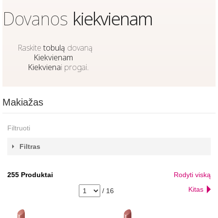
Dovanos
kiekvienam
Raskite
tobulą
dovaną
Kiekvienam
Kiekviena
i progai.
Makiažas
Filtruoti
Filtras
255
Produktai
Rodyti viską
Kitas
/
16