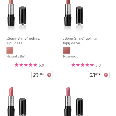
„Semi-Shine“ geliniai
„Semi-Shine“ geliniai
lūpų dažai
lūpų dažai
Naturally Buff
Rosewood
5.0
5.0
23
23
00
€
00
€