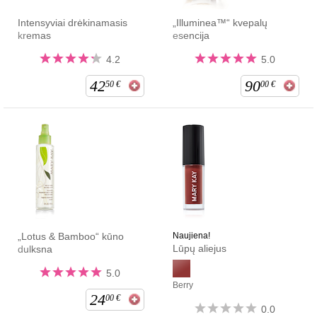
Intensyviai drėkinamasis
„Illuminea™“ kvepalų
kremas
esencija
4.2
5.0
42
90
50
€
00
€
„Lotus & Bamboo“ kūno
Naujiena!
Lūpų aliejus
dulksna
5.0
Berry
24
00
€
0.0