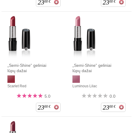
23
23
00
€
00
€
„Semi-Shine“ geliniai
„Semi-Shine“ geliniai
lūpų dažai
lūpų dažai
Scarlet Red
Luminous Lilac
5.0
0.0
23
23
00
€
00
€