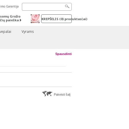
nimo Garantija
somų Grožio
KREPŠELIS
(
0
) produktas(ai)
čių paieška
vepalai
Vyrams
Spausdinti
Pakeisti šalį