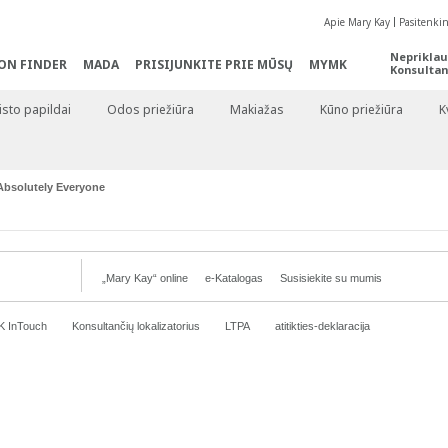
Apie Mary Kay
Pasitenki
Nepriklau
ON FINDER
MADA
PRISIJUNKITE PRIE MŪSŲ
MYMK
Konsultan
sto papildai
Odos priežiūra
Makiažas
Kūno priežiūra
K
Absolutely Everyone
„Mary Kay“ online
e-Katalogas
Susisiekite su mumis
K InTouch
Konsultančių lokalizatorius
LTPA
atitikties-deklaracija