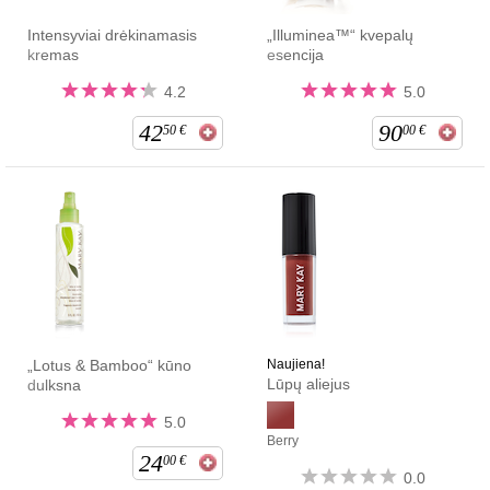
Intensyviai drėkinamasis
„Illuminea™“ kvepalų
kremas
esencija
4.2
5.0
42
90
50
€
00
€
„Lotus & Bamboo“ kūno
Naujiena!
Lūpų aliejus
dulksna
5.0
Berry
24
00
€
0.0