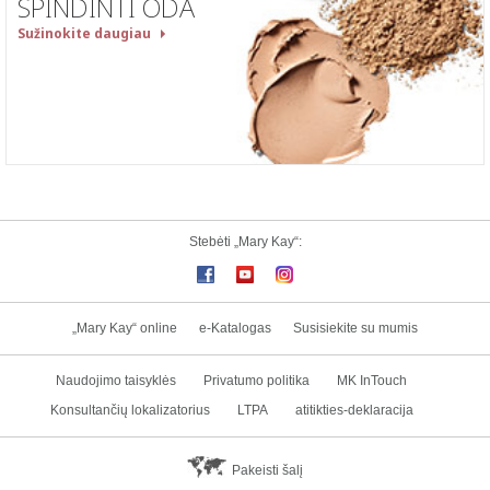
SPINDINTI ODA
Sužinokite daugiau
Stebėti „Mary Kay“:
„Mary Kay“ online
e-Katalogas
Susisiekite su mumis
Naudojimo taisyklės
Privatumo politika
MK InTouch
Konsultančių lokalizatorius
LTPA
atitikties-deklaracija
Pakeisti šalį