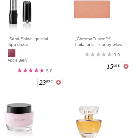
„Semi-Shine“ geliniai
„ChromaFusion™“
lūpų dažai
hailaiteris – Honey Glow
0.0
Apple Berry
15
00
€
5.0
23
00
€