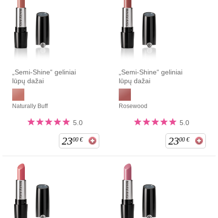
„Semi-Shine“ geliniai
„Semi-Shine“ geliniai
lūpų dažai
lūpų dažai
Naturally Buff
Rosewood
5.0
5.0
23
23
00
€
00
€