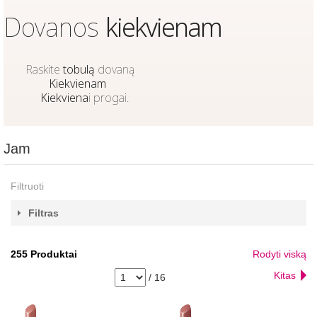
Dovanos
kiekvienam
Raskite
tobulą
dovaną
Kiekvienam
Kiekviena
i progai.
Jam
Filtruoti
Filtras
255
Produktai
Rodyti viską
Kitas
/
16