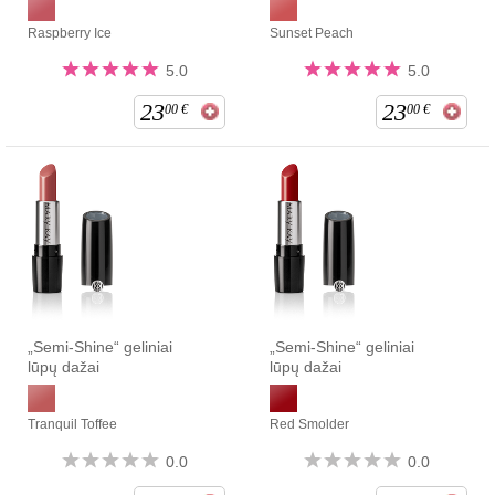
Raspberry Ice
Sunset Peach
5.0
5.0
23
23
00
€
00
€
„Semi-Shine“ geliniai
„Semi-Shine“ geliniai
lūpų dažai
lūpų dažai
Tranquil Toffee
Red Smolder
0.0
0.0