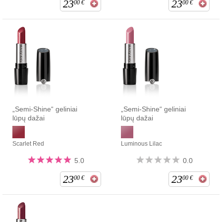
23
23
00
€
00
€
„Semi-Shine“ geliniai
„Semi-Shine“ geliniai
lūpų dažai
lūpų dažai
Scarlet Red
Luminous Lilac
5.0
0.0
23
23
00
€
00
€