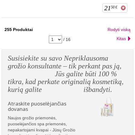
21
50
€
255
Produktai
Rodyti viską
Kitas
/
16
Susisiekite su savo Nepriklausoma
grožio konsultante – tik perkant pas ją,
Jūs galite būti 100 %
tikra, kad perkate originalią kosmetiką,
kurią galite išbandyti.
Atraskite puoselėjančias
dovanas
Naujos grožio priemonės,
puoselėjančios spa priemonės,
nepakartojami kvapai - Jūsų Grožio