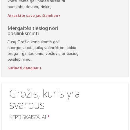
konsultantė gali padėti susikurti
nuostabų dovanų rinkinį.
Atraskite savo jau šiandien
Mergaitės tiesiog nori
pasilinksminti
Jūsų Grožio konsultantė gali
suorganziuoti puikų vakarėlį bet kokia
proga - gimtadienio, vestuvių ar tiesiog
pasilepinimo.
Sužinoti daugiau!
Grožis, kuris yra
svarbus
KEPTI SKAISTALAI