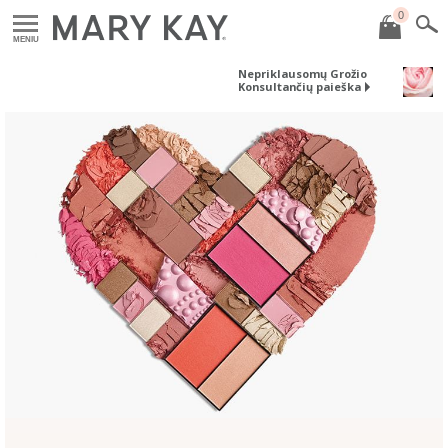
0
MENIU
Nepriklausomų Grožio
Konsultančių paieška