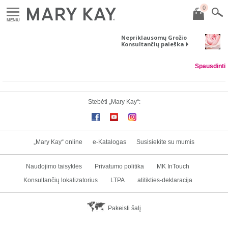
0
MENIU
Nepriklausomų Grožio
Konsultančių paieška
Spausdinti
Stebėti „Mary Kay“:
„Mary Kay“ online
e-Katalogas
Susisiekite su mumis
Naudojimo taisyklės
Privatumo politika
MK InTouch
Konsultančių lokalizatorius
LTPA
atitikties-deklaracija
Pakeisti šalį