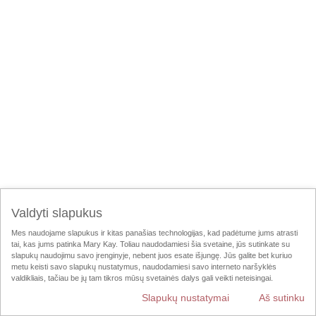
Valdyti slapukus
Mes naudojame slapukus ir kitas panašias technologijas, kad padėtume jums atrasti
tai, kas jums patinka Mary Kay. Toliau naudodamiesi šia svetaine, jūs sutinkate su
slapukų naudojimu savo įrenginyje, nebent juos esate išjungę. Jūs galite bet kuriuo
metu keisti savo slapukų nustatymus, naudodamiesi savo interneto naršyklės
valdikliais, tačiau be jų tam tikros mūsų svetainės dalys gali veikti neteisingai.
Slapukų nustatymai
Aš sutinku