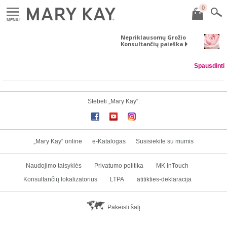
0
MENIU
Nepriklausomų Grožio
Konsultančių paieška
Spausdinti
Stebėti „Mary Kay“:
„Mary Kay“ online
e-Katalogas
Susisiekite su mumis
Naudojimo taisyklės
Privatumo politika
MK InTouch
Konsultančių lokalizatorius
LTPA
atitikties-deklaracija
Pakeisti šalį