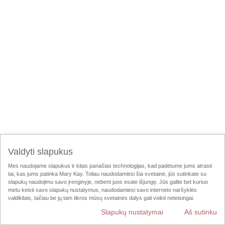
Valdyti slapukus
Mes naudojame slapukus ir kitas panašias technologijas, kad padėtume jums atrasti
tai, kas jums patinka Mary Kay. Toliau naudodamiesi šia svetaine, jūs sutinkate su
slapukų naudojimu savo įrenginyje, nebent juos esate išjungę. Jūs galite bet kuriuo
metu keisti savo slapukų nustatymus, naudodamiesi savo interneto naršyklės
valdikliais, tačiau be jų tam tikros mūsų svetainės dalys gali veikti neteisingai.
Slapukų nustatymai
Aš sutinku