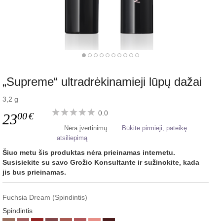
„Supreme“ ultradrėkinamieji lūpų dažai
3,2 g
0.0
00
€
23
Nėra įvertinimų
Būkite pirmieji, pateikę
atsiliepimą
Šiuo metu šis produktas nėra prieinamas internetu.
Susisiekite su savo Grožio Konsultante ir sužinokite, kada
jis bus prieinamas.
Fuchsia Dream (Spindintis)
Spindintis