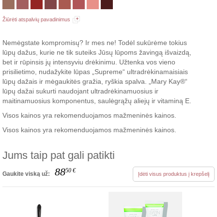
Žiūrėti atspalvių pavadinimus
Nemėgstate kompromisų? Ir mes ne! Todėl sukūrėme tokius
lūpų dažus, kurie ne tik suteiks Jūsų lūpoms žavingą išvaizdą,
bet ir rūpinsis jų intensyviu drėkinimu. Užtenka vos vieno
prisilietimo, nudažykite lūpas „Supreme“ ultradrėkinamaisiais
lūpų dažais ir mėgaukitės gražia, ryškia spalva. „Mary Kay®“
lūpų dažai sukurti naudojant ultradrėkinamuosius ir
maitinamuosius komponentus, saulėgrąžų aliejų ir vitaminą E.
Visos kainos yra rekomenduojamos mažmeninės kainos.
Visos kainos yra rekomenduojamos mažmeninės kainos.
Jums taip pat gali patikti
88
50
€
Gaukite viską už:
Įdėti visus produktus į krepšelį