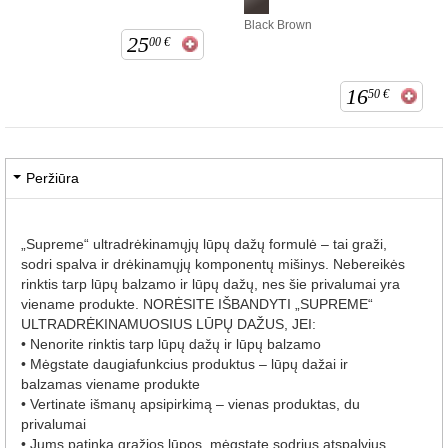
Black Brown
25
00
€
16
50
€
Peržiūra
„Supreme“ ultradrėkinamųjų lūpų dažų formulė – tai graži,
sodri spalva ir drėkinamųjų komponentų mišinys. Nebereikės
rinktis tarp lūpų balzamo ir lūpų dažų, nes šie privalumai yra
viename produkte. NORĖSITE IŠBANDYTI „SUPREME“
ULTRADRĖKINAMUOSIUS LŪPŲ DAŽUS, JEI:
• Nenorite rinktis tarp lūpų dažų ir lūpų balzamo
• Mėgstate daugiafunkcius produktus – lūpų dažai ir
balzamas viename produkte
• Vertinate išmanų apsipirkimą – vienas produktas, du
privalumai
• Jums patinka gražios lūpos, mėgstate sodrius atspalvius.