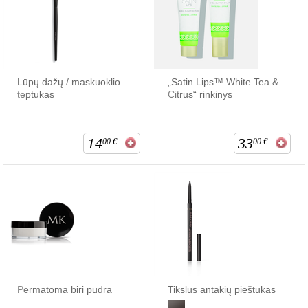
Lūpų dažų / maskuoklio
„Satin Lips™ White Tea &
teptukas
Citrus“ rinkinys
14
33
00
€
00
€
Permatoma biri pudra
Tikslus antakių pieštukas