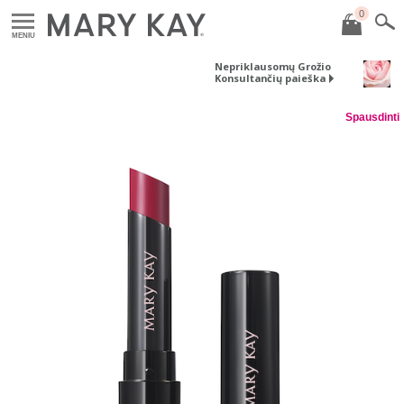
0
MENIU
Nepriklausomų Grožio
Konsultančių paieška
Spausdinti