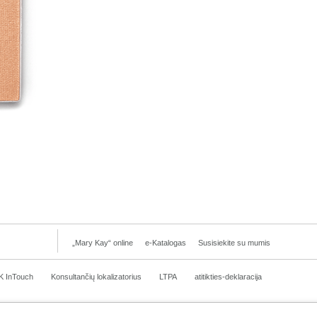
„Mary Kay“ online
e-Katalogas
Susisiekite su mumis
K InTouch
Konsultančių lokalizatorius
LTPA
atitikties-deklaracija