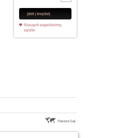
Įdėti į krepšelį
Išsaugoti pageidavimų
sąraše
Pakeisti šalį