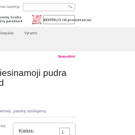
nimo Garantija
somų Grožio
KREPŠELIS
(
0
) produktas(ai)
čių paieška
Kvepalai
Vyrams
Spausdinti
esinamoji pudra
d
irmieji, pateikę atsiliepimą
nos.
Kiekis: