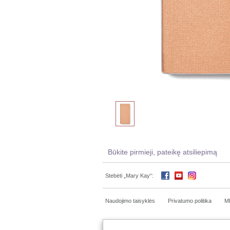
Būkite pirmieji, pateikę atsiliepimą
Stebėti „Mary Kay“:
Naudojimo taisyklės
Privatumo politika
M