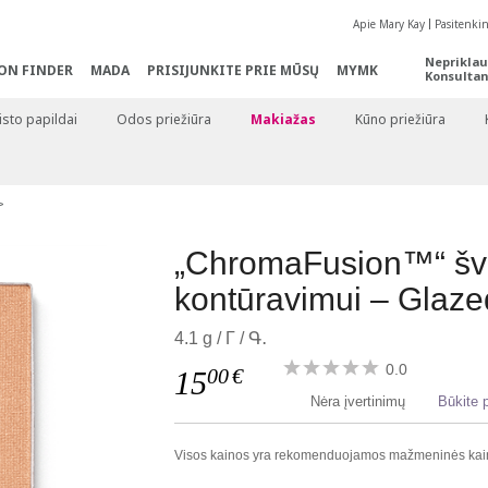
Apie Mary Kay
Pasitenki
Nepriklau
ON FINDER
MADA
PRISIJUNKITE PRIE MŪSŲ
MYMK
Konsultan
sto papildai
Odos priežiūra
Makiažas
Kūno priežiūra
„ChromaFusion™“ švi
kontūravimui – Glaze
4.1 g / Г / Գ․
0.0
00
€
15
Nėra įvertinimų
Būkite p
Visos kainos yra rekomenduojamos mažmeninės kai