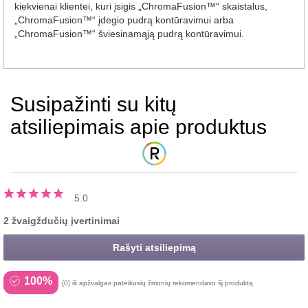
kiekvienai klientei, kuri įsigis „ChromaFusion™“ skaistalus,
„ChromaFusion™“ įdegio pudrą kontūravimui arba
„ChromaFusion™“ šviesinamąją pudrą kontūravimui.
Susipažinti su kitų
atsiliepimais apie produktus
5.0
2 žvaigždučių įvertinimai
Rašyti atsiliepimą
100%
{0] iš apžvalgas pateikusių žmonių rekomendavo šį produktą