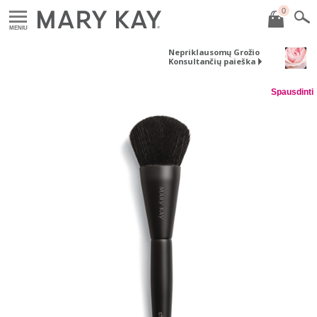
0
MENIU
Nepriklausomų Grožio
Konsultančių paieška
Spausdinti