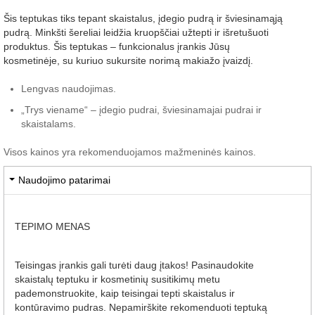
Šis teptukas tiks tepant skaistalus, įdegio pudrą ir šviesinamąją
pudrą. Minkšti šereliai leidžia kruopščiai užtepti ir išretušuoti
produktus. Šis teptukas – funkcionalus įrankis Jūsų
kosmetinėje, su kuriuo sukursite norimą makiažo įvaizdį.
Lengvas naudojimas.
„Trys viename“ – įdegio pudrai, šviesinamajai pudrai ir
skaistalams.
Visos kainos yra rekomenduojamos mažmeninės kainos.
Naudojimo patarimai
TEPIMO MENAS
Teisingas įrankis gali turėti daug įtakos! Pasinaudokite
skaistalų teptuku ir kosmetinių susitikimų metu
pademonstruokite, kaip teisingai tepti skaistalus ir
kontūravimo pudras. Nepamirškite rekomenduoti teptuką