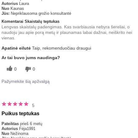
Autorius
Laura
Nuo
Kaunas
Jūs:
Nepriklausoma grožio konsultantė
Komentarai Skaistalų teptukas
Lengvas skaistalų padengimas. Kas svarbiausia nebyra šereliai, o
naudoju jau apie porą metų ir plaunamas labai dažnai, neiškrito nei
vienas.
Apatinė eilutė
Taip, rekomenduočiau draugui
Ar tai buvo jums naudinga?
0
0
Pažymėkite šią apžvalgą
5
Puikus teptukas
Pateiktas
prieš 6 metų
Autorius
Fėja1991
Nuo
Nežinoma