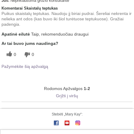
Jūs:
Nepriklausoma grožio konsultantė
Komentarai Skaistalų teptukas
Puikus skaistalų teptukas. Naudoju jį biriai pudrai. Šereliai nekrenta ir
nelieka ant odos (kas buvo iki šiol turėtuose teptukuose). Gražiai
padengia.
Apatinė eilutė
Taip, rekomenduočiau draugui
Ar tai buvo jums naudinga?
0
0
Pažymėkite šią apžvalgą
Rodomos Apžvalgos
1-2
Grįžti į viršų
Stebėti „Mary Kay“: