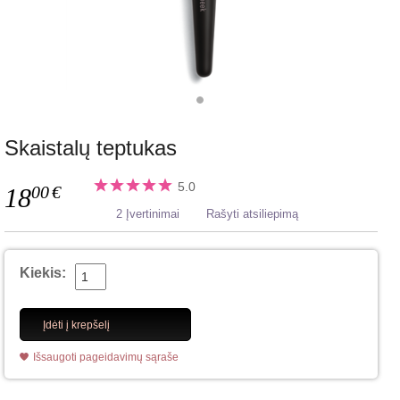
Skaistalų teptukas
5.0
00
€
18
2 Įvertinimai
Rašyti atsiliepimą
Kiekis:
Įdėti į krepšelį
Išsaugoti pageidavimų sąraše