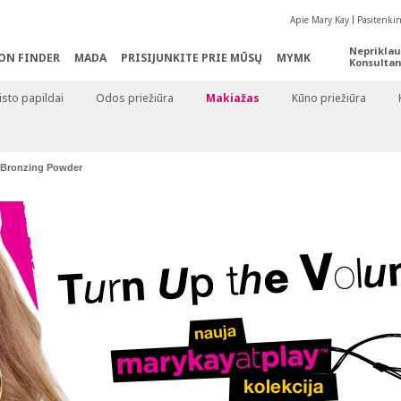
Apie Mary Kay
Pasitenki
Nepriklau
ON FINDER
MADA
PRISIJUNKITE PRIE MŪSŲ
MYMK
Konsultan
sto papildai
Odos priežiūra
Makiažas
Kūno priežiūra
Bronzing Powder