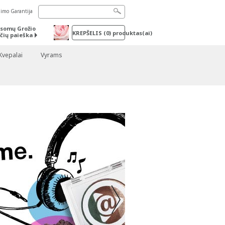
nimo Garantija
somų Grožio
KREPŠELIS
(
0
) produktas(ai)
čių paieška
Kvepalai
Vyrams