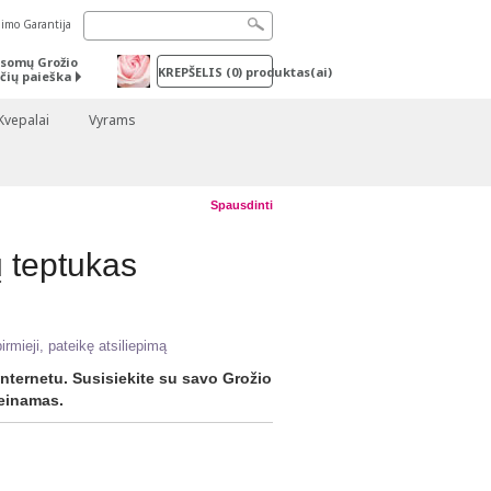
nimo Garantija
somų Grožio
KREPŠELIS
(
0
) produktas(ai)
čių paieška
Kvepalai
Vyrams
Spausdinti
ų teptukas
irmieji, pateikę atsiliepimą
nternetu. Susisiekite su savo Grožio
ieinamas.