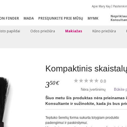
Apie Mary Kay
Pasitenki
Nepriklau
ON FINDER
MADA
PRISIJUNKITE PRIE MŪSŲ
MYMK
Konsultan
sto papildai
Odos priežiūra
Makiažas
Kūno priežiūra
Kompaktinis skaistal
0.0
50
€
3
Nėra įvertinimų
Būkite p
Šiuo metu šis produktas nėra prieinamas i
Konsultante ir sužinokite, kada jis bus pr
Teptuko šerelių forma sukurta tolygiam produkto
padengimui ir paskirstymui.