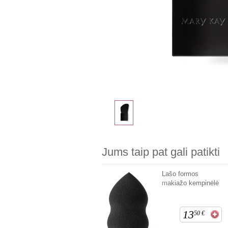
Jums taip pat gali patikti
Lašo formos
makiažo kempinėlė
13
50
€