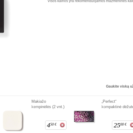
Visos kainos yra rekomenduojamos mažmeninės kai
Gaukite viską u
Makiažo
„Perfect“
kempinėlės (2 vnt.)
kompaktinė dėžut
4
25
50
€
00
€