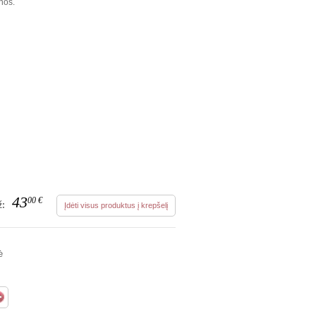
nos.
43
00
€
ž:
Įdėti visus produktus į krepšelį
ė