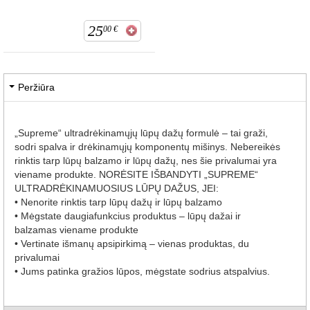
25
00
€
Peržiūra
„Supreme“ ultradrėkinamųjų lūpų dažų formulė – tai graži,
sodri spalva ir drėkinamųjų komponentų mišinys. Nebereikės
rinktis tarp lūpų balzamo ir lūpų dažų, nes šie privalumai yra
viename produkte. NORĖSITE IŠBANDYTI „SUPREME“
ULTRADRĖKINAMUOSIUS LŪPŲ DAŽUS, JEI:
• Nenorite rinktis tarp lūpų dažų ir lūpų balzamo
• Mėgstate daugiafunkcius produktus – lūpų dažai ir
balzamas viename produkte
• Vertinate išmanų apsipirkimą – vienas produktas, du
privalumai
• Jums patinka gražios lūpos, mėgstate sodrius atspalvius.