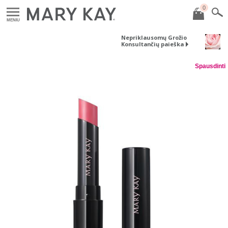
0
MENIU
Nepriklausomų Grožio
Konsultančių paieška
Spausdinti