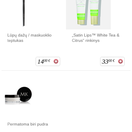
Lūpų dažų / maskuoklio
„Satin Lips™ White Tea &
teptukas
Citrus“ rinkinys
14
33
00
€
00
€
Permatoma biri pudra