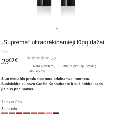
„Supreme“ ultradrėkinamieji lūpų dažai
3,2 g
0.0
00
€
23
Nėra įvertinimų
Būkite pirmieji, pateikę
atsiliepimą
Šiuo metu šis produktas nėra prieinamas internetu.
Susisiekite su savo Grožio Konsultante ir sužinokite, kada
jis bus prieinamas.
Think of Pink
Spindintis