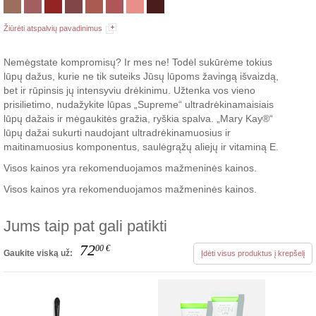
Žiūrėti atspalvių pavadinimus
Nemėgstate kompromisų? Ir mes ne! Todėl sukūrėme tokius
lūpų dažus, kurie ne tik suteiks Jūsų lūpoms žavingą išvaizdą,
bet ir rūpinsis jų intensyviu drėkinimu. Užtenka vos vieno
prisilietimo, nudažykite lūpas „Supreme“ ultradrėkinamaisiais
lūpų dažais ir mėgaukitės gražia, ryškia spalva. „Mary Kay®“
lūpų dažai sukurti naudojant ultradrėkinamuosius ir
maitinamuosius komponentus, saulėgrąžų aliejų ir vitaminą E.
Visos kainos yra rekomenduojamos mažmeninės kainos.
Visos kainos yra rekomenduojamos mažmeninės kainos.
Jums taip pat gali patikti
72
00
€
Gaukite viską už:
Įdėti visus produktus į krepšelį