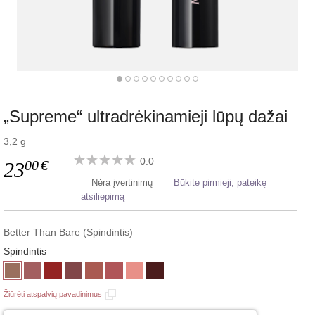
„Supreme“ ultradrėkinamieji lūpų dažai
3,2 g
0.0
00
€
23
Nėra įvertinimų
Būkite pirmieji, pateikę
atsiliepimą
Better Than Bare (Spindintis)
Spindintis
Žiūrėti atspalvių pavadinimus