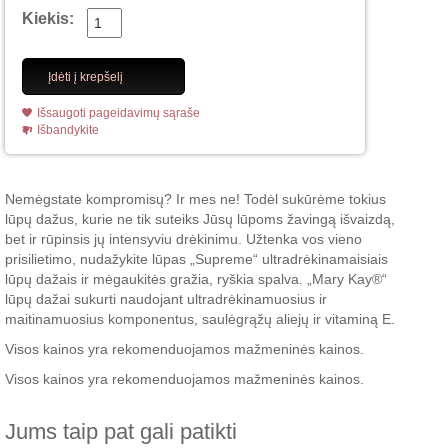
Kiekis:
Įdėti į krepšelį
Išsaugoti pageidavimų sąraše
Išbandykite
Nemėgstate kompromisų? Ir mes ne! Todėl sukūrėme tokius
lūpų dažus, kurie ne tik suteiks Jūsų lūpoms žavingą išvaizdą,
bet ir rūpinsis jų intensyviu drėkinimu. Užtenka vos vieno
prisilietimo, nudažykite lūpas „Supreme“ ultradrėkinamaisiais
lūpų dažais ir mėgaukitės gražia, ryškia spalva. „Mary Kay®“
lūpų dažai sukurti naudojant ultradrėkinamuosius ir
maitinamuosius komponentus, saulėgrąžų aliejų ir vitaminą E.
Visos kainos yra rekomenduojamos mažmeninės kainos.
Visos kainos yra rekomenduojamos mažmeninės kainos.
Jums taip pat gali patikti