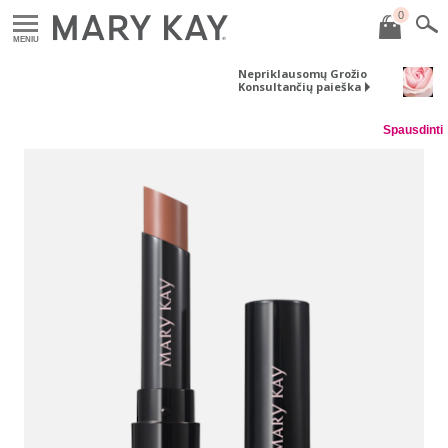
0
MENIU
Nepriklausomų Grožio
Konsultančių paieška
Spausdinti