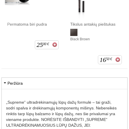
Permatoma biri pudra
Tikslus antakių pieštukas
Black Brown
25
00
€
16
50
€
Peržiūra
„Supreme“ ultradrėkinamųjų lūpų dažų formulė – tai graži,
sodri spalva ir drėkinamųjų komponentų mišinys. Nebereikės
rinktis tarp lūpų balzamo ir lūpų dažų, nes šie privalumai yra
viename produkte. NORĖSITE IŠBANDYTI „SUPREME“
ULTRADRĖKINAMUOSIUS LŪPŲ DAŽUS, JEI: