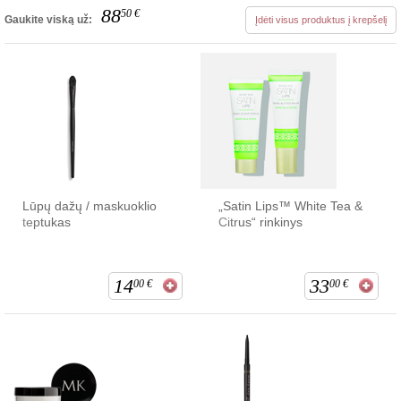
88
50
€
Gaukite viską už:
Įdėti visus produktus į krepšelį
Lūpų dažų / maskuoklio
„Satin Lips™ White Tea &
teptukas
Citrus“ rinkinys
14
33
00
€
00
€