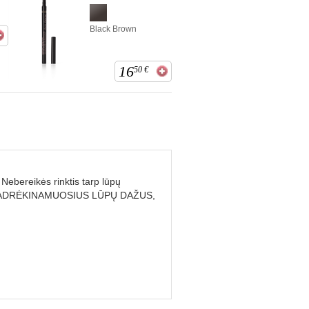
Black Brown
16
50
€
Nebereikės rinktis tarp lūpų
ULTRADRĖKINAMUOSIUS LŪPŲ DAŽUS,