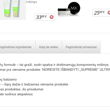
rinkinys
25
00
€
33
00
€
agrindiniai ingredientai
Kaip tai veikia
Pagrindiniai privalumai
 formulė – tai graži, sodri spalva ir drėkinamųjų komponentų mišinys. 
rivalumai yra viename produkte. NORĖSITE IŠBANDYTI „SUPREME“ 
lūpų balzamo
 – lūpų dažai ir balzamas viename produkte
nas produktas, du privalumai
te sodrius atspalvius.