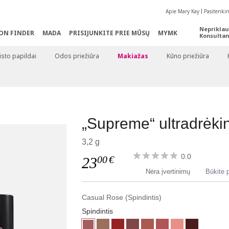
Apie Mary Kay
Pasitenki
Nepriklau
ON FINDER
MADA
PRISIJUNKITE PRIE MŪSŲ
MYMK
Konsultan
sto papildai
Odos priežiūra
Makiažas
Kūno priežiūra
„Supreme“ ultradrėkin
3,2 g
0.0
00
€
23
Nėra įvertinimų
Būkite p
Casual Rose (Spindintis)
Spindintis