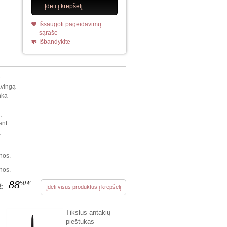
Įdėti į krepšelį
Išsaugoti pageidavimų
sąraše
Išbandykite
e
avingą
nka
,
ant
,
nos.
nos.
88
50
€
ž:
Įdėti visus produktus į krepšelį
Tikslus antakių
pieštukas