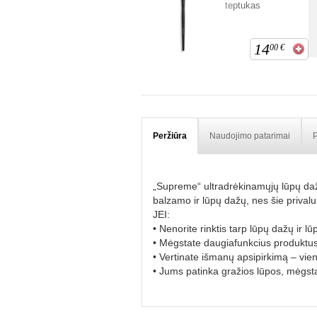
teptukas
14
00
€
Peržiūra
Naudojimo patarimai
P
„Supreme“ ultradrėkinamųjų lūpų dažų
balzamo ir lūpų dažų, nes šie p
JEI:
• Nenorite rinktis tarp lūpų dažų ir 
• Mėgstate daugiafunkcius produktus
• Vertinate išmanų apsipirkimą – vie
• Jums patinka gražios lūpos, mėgsta