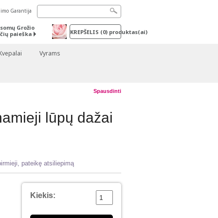
nimo Garantija
somų Grožio
KREPŠELIS
(
0
) produktas(ai)
čių paieška
Kvepalai
Vyrams
Spausdinti
amieji lūpų dažai
irmieji, pateikę atsiliepimą
Kiekis: