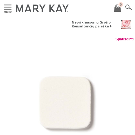
0
MENIU
Nepriklausomų Grožio
Konsultančių paieška
Spausdinti