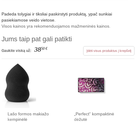
Padeda tolygiai ir tiksliai paskirstyti produktą, ypač sunkiai
pasiekiamose veido vietose.
Visos kainos yra rekomenduojamos mažmeninės kainos.
Jums taip pat gali patikti
38
50
€
Gaukite viską už:
Įdėti visus produktus į krepšelį
Lašo formos makiažo
„Perfect“ kompaktinė
kempinėlė
dėžutė