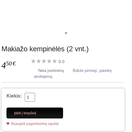
Makiažo kempinėlės (2 vnt.)
0.0
50
€
4
Nėra įvertinimų
Būkite pirmieji, pateikę
atsiliepimą
Kiekis:
Įdėti į krepšelį
Išsaugoti pageidavimų sąraše