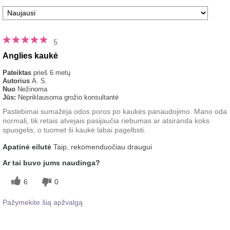
5
Anglies kaukė
Pateiktas
prieš 6 metų
Autorius
A. S.
Nuo
Nežinoma
Jūs:
Nepriklausoma grožio konsultantė
Pastebimai sumažėja odos poros po kaukės panaudojimo. Mano oda
normali, tik retais atvejais pasijaučia riebumas ar atsiranda koks
spuogelis, o tuomet ši kaukė labai pagelbsti.
Apatinė eilutė
Taip, rekomenduočiau draugui
Ar tai buvo jums naudinga?
6
0
Pažymėkite šią apžvalgą