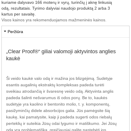
kuriame dalyvavo 166 moterų ir vyrų, turinčių į aknę linkusią
odą, rezultatais. Tyrimo dalyviai naudojo produktą 2 arba 3
kartus per savaitę.
Visos kainos yra rekomenduojamos mažmeninės kainos.
Peržiūra
„Clear Proof®“ giliai valomoji aktyvintos anglies
kaukė
Ši veido kaukė valo odą ir mažina jos blizgėjimą. Sudėtyje
esantis augalinių ekstraktų kompleksas padeda turėti
sveikiau atrodančią ir švaresnę veido odą. Aktyvinta anglis
padeda šalinti nešvarumus iš odos porų. Be to, kaukės
sudėtyje yra kaolino ir bentonito molio, t. y. komponentų,
pasižyminčių didele absorbcijos galia. Jūs pamėgsite šią
kaukę, kai pamatysite, kaip ji padeda sugerti odos riebalų
perteklių ir suteikia Jūsų odai lygumo ir matiškumo. Jei Jūsų
oda yra problematiška, greičiausiai galite pastebėti jos