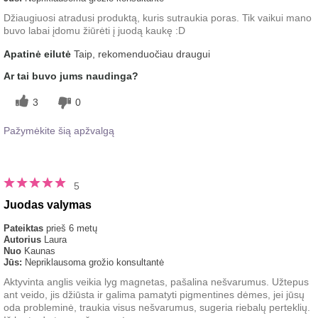
Džiaugiuosi atradusi produktą, kuris sutraukia poras. Tik vaikui mano
buvo labai įdomu žiūrėti į juodą kaukę :D
Apatinė eilutė
Taip, rekomenduočiau draugui
Ar tai buvo jums naudinga?
3
0
Pažymėkite šią apžvalgą
5
Juodas valymas
Pateiktas
prieš 6 metų
Autorius
Laura
Nuo
Kaunas
Jūs:
Nepriklausoma grožio konsultantė
Aktyvinta anglis veikia lyg magnetas, pašalina nešvarumus. Užtepus
ant veido, jis džiūsta ir galima pamatyti pigmentines dėmes, jei jūsų
oda probleminė, traukia visus nešvarumus, sugeria riebalų perteklių.