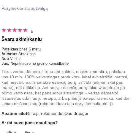
Pažymėkite šią apžvalgą
5
Švara akimirksniu
Pateiktas
prieš 6 metų
Autorius
Atsakinga
Nuo
Vilnius
Jūs:
Nepriklausoma grožio konsultantė
Tikrai vertas dėmesio! Tepu ant kaktos, nosies ir smakro, palaikau
vos 10 min. 100% veiksmingas produktas- labai akivaizdžiai matosi,
kad nešvarumai iš smakre esančių porų išsivalo (asmeniškai pas
mane), net netikėjau. Ant nosyje esančių porų tokio wau efekto po
pirmo karto nėra, bet panaudoju sistemingai - vertas dėmesio!
išsausėjus odai, as jo netepu, arba prieš jš patepu kremuku, kad dar
labiau neišsausintų (rekomendavo taip daryt konsultantė :))
Apatinė eilutė
Taip, rekomenduočiau draugui
Ar tai buvo jums naudinga?