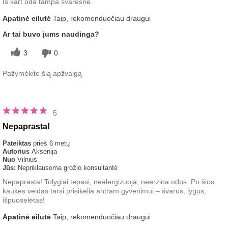
Iš kart oda tampa švaresnė.
Apatinė eilutė
Taip, rekomenduočiau draugui
Ar tai buvo jums naudinga?
3
0
Pažymėkite šią apžvalgą
5
Nepaprasta!
Pateiktas
prieš 6 metų
Autorius
Aksenija
Nuo
Vilnius
Jūs:
Nepriklausoma grožio konsultantė
Nepaprasta! Tolygiai tepasi, nealergizuoja, neerzina odos. Po šios
kaukės veidas tarsi prisikelia antram gyvenimui – švarus, lygus,
išpuoselėtas!
Apatinė eilutė
Taip, rekomenduočiau draugui