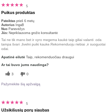
5
Puikus produktas
Pateiktas
prieš 6 metų
Autorius
IngaB
Nuo
Panevėžys
Jūs:
Nepriklausoma grožio konsultantė
Tai ne tik mano bet ir vyro megema kaukė taip giliai valanti .oda
tampa švari ,švelni puiki kauke.Rekomenduoju riebiai ,ir suoguotai
odai.
Apatinė eilutė
Taip, rekomenduočiau draugui
Ar tai buvo jums naudinga?
3
0
Pažymėkite šią apžvalgą
5
Užsikišusių porų siaubas