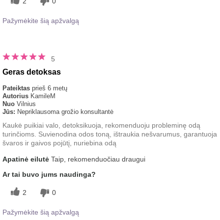
2
0
Pažymėkite šią apžvalgą
5
Geras detoksas
Pateiktas
prieš 6 metų
Autorius
KamileM
Nuo
Vilnius
Jūs:
Nepriklausoma grožio konsultantė
Kaukė puikiai valo, detoksikuoja, rekomenduoju probleminę odą
turinčioms. Suvienodina odos toną, ištraukia nešvarumus, garantuoja
švaros ir gaivos pojūtį, nuriebina odą
Apatinė eilutė
Taip, rekomenduočiau draugui
Ar tai buvo jums naudinga?
2
0
Pažymėkite šią apžvalgą