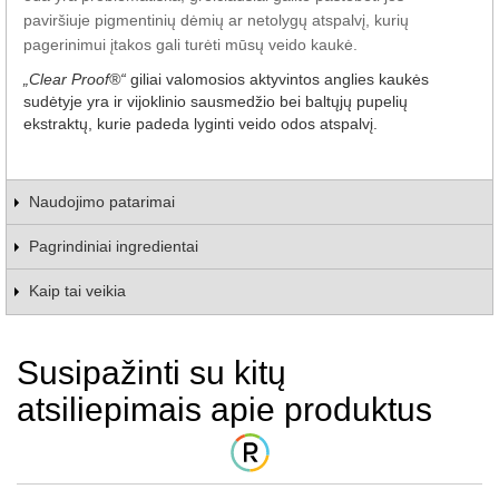
paviršiuje pigmentinių dėmių ar netolygų atspalvį, kurių
pagerinimui įtakos gali turėti mūsų veido kaukė.
„Clear Proof®“
giliai valomosios aktyvintos anglies kaukės
sudėtyje yra ir vijoklinio sausmedžio bei baltųjų pupelių
ekstraktų, kurie padeda lyginti veido odos atspalvį.
Naudojimo patarimai
Pagrindiniai ingredientai
Kaip tai veikia
Susipažinti su kitų
atsiliepimais apie produktus