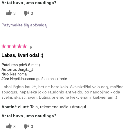
Ar tai buvo jums naudinga?
3
0
Pažymėkite šią apžvalgą
5
Labas, švari oda! :)
Pateiktas
prieš 6 metų
Autorius
Jurgita_J
Nuo
Nežinoma
Jūs:
Nepriklausoma grožio konsultantė
Labai išgirta kaukė, bet ne bereikalo. Akivaizdžiai valo odą, mažina
spuogus, nepalieka jokio raudonio ant veido, po naudojimo - oda
švelni, skaisti, švari. Būtina priemonė kiekvienai ir kiekvienam :)
Apatinė eilutė
Taip, rekomenduočiau draugui
Ar tai buvo jums naudinga?
3
0