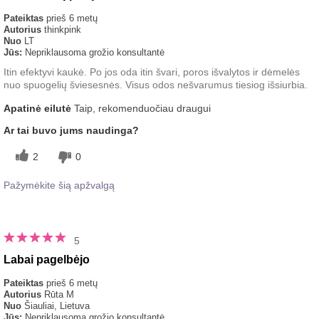
Pateiktas
prieš 6 metų
Autorius
thinkpink
Nuo
LT
Jūs:
Nepriklausoma grožio konsultantė
Itin efektyvi kaukė. Po jos oda itin švari, poros išvalytos ir dėmelės
nuo spuogelių šviesesnės. Visus odos nešvarumus tiesiog išsiurbia.
Apatinė eilutė
Taip, rekomenduočiau draugui
Ar tai buvo jums naudinga?
2
0
Pažymėkite šią apžvalgą
5
Labai pagelbėjo
Pateiktas
prieš 6 metų
Autorius
Rūta M
Nuo
Šiauliai, Lietuva
Jūs:
Nepriklausoma grožio konsultantė