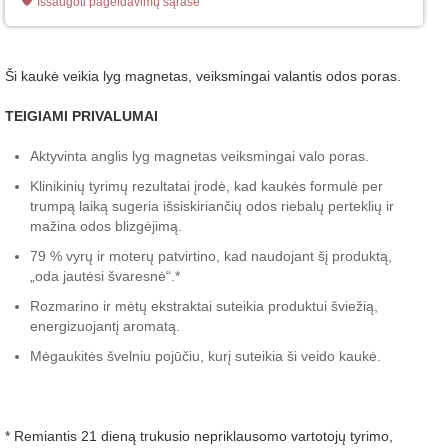
Išsaugoti pageidavimų sąraše
Ši kaukė veikia lyg magnetas, veiksmingai valantis odos poras.
TEIGIAMI PRIVALUMAI
Aktyvinta anglis lyg magnetas veiksmingai valo poras.
Klinikinių tyrimų rezultatai įrodė, kad kaukės formulė per
trumpą laiką sugeria išsiskiriančių odos riebalų perteklių ir
mažina odos blizgėjimą.
79 % vyrų ir moterų patvirtino, kad naudojant šį produktą,
„oda jautėsi švaresnė“.*
Rozmarino ir mėtų ekstraktai suteikia produktui šviežią,
energizuojantį aromatą.
Mėgaukitės švelniu pojūčiu, kurį suteikia ši veido kaukė.
* Remiantis 21 dieną trukusio nepriklausomo vartotojų tyrimo,