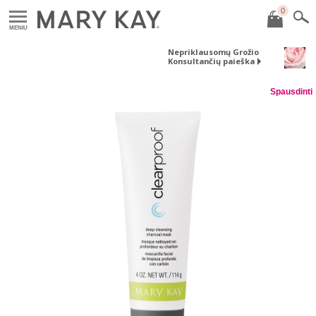
0
MENIU
Nepriklausomų Grožio
Konsultančių paieška
Spausdinti