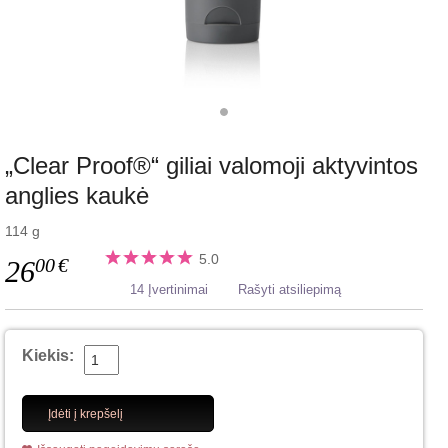
„Clear Proof®“ giliai valomoji aktyvintos
anglies kaukė
114 g
5.0
00
€
26
14 Įvertinimai
Rašyti atsiliepimą
Kiekis:
Įdėti į krepšelį