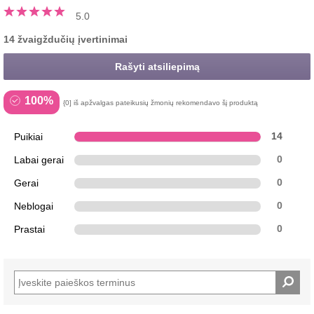
5.0
14 žvaigždučių įvertinimai
Rašyti atsiliepimą
100%
{0] iš apžvalgas pateikusių žmonių rekomendavo šį produktą
Puikiai
14
Labai gerai
0
Gerai
0
Neblogai
0
Prastai
0