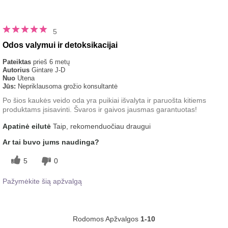
5
Odos valymui ir detoksikacijai
Pateiktas
prieš 6 metų
Autorius
Gintare J-D
Nuo
Utena
Jūs:
Nepriklausoma grožio konsultantė
Po šios kaukės veido oda yra puikiai išvalyta ir paruošta kitiems
produktams įsisavinti. Švaros ir gaivos jausmas garantuotas!
Apatinė eilutė
Taip, rekomenduočiau draugui
Ar tai buvo jums naudinga?
5
0
Pažymėkite šią apžvalgą
Rodomos Apžvalgos
1-10