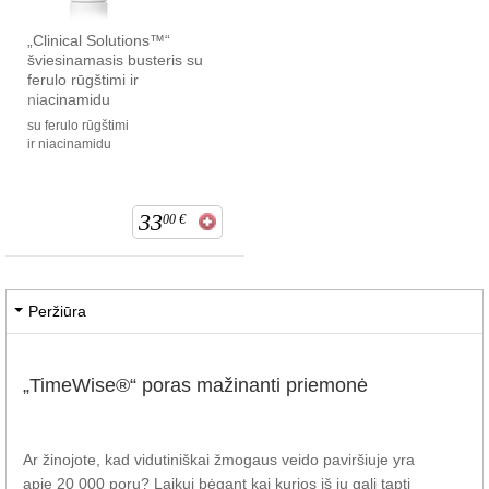
„Clinical Solutions™“
šviesinamasis busteris su
ferulo rūgštimi ir
niacinamidu
su ferulo rūgštimi
ir niacinamidu
33
00
€
Peržiūra
„TimeWise®“ poras mažinanti priemonė
Ar žinojote, kad vidutiniškai žmogaus veido paviršiuje yra
apie 20 000 porų? Laikui bėgant kai kurios iš jų gali tapti