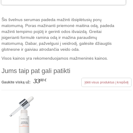
Šis švelnus serumas padeda mažinti išsiplėtusių porų
matomumą. Poras mažinanti priemonė maitina odą, padeda
mažinti tempimo pojūtį ir gerinti odos išvaizdą. Greitai
įsigerianti formulė ramina odą ir mažina paraudimų
matomumą. Dabar, pažvelgusi į veidrodį, galėsite džiaugtis
glotnesne ir gaiviau atrodančia veido oda.
Visos kainos yra rekomenduojamos mažmeninės kainos.
Jums taip pat gali patikti
33
00
€
Gaukite viską už:
Įdėti visus produktus į krepšelį