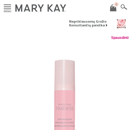
0
MENIU
Nepriklausomų Grožio
Konsultančių paieška
Spausdinti