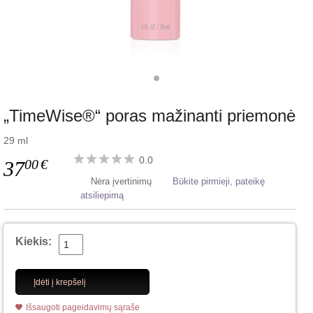
„TimeWise®“ poras mažinanti priemonė
29 ml
0.0
00
€
37
Nėra įvertinimų
Būkite pirmieji, pateikę
atsiliepimą
Kiekis:
Įdėti į krepšelį
Išsaugoti pageidavimų sąraše