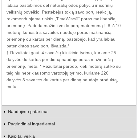
labiau pastebimos dėl natūralių odos pokyčių ir išorinių
veiksnių poveikio. Pastebėjus tokią savo porų reakciją,
rekomenduojame rinktis „TimeWise®“ poras mažinančią
priemonę. Padeda mažinti veido porų matomumą†. 8 iš 10
moterų, kurios tris savaites naudojo poras mažinančią
priemonę du kartus per dieną, pastebėjo, kad yra labiau
patenkintos savo porų išvaizda.*
† Rezultatai gauti 4 savaičių klinikinio tyrimo, kuriame 25
dalyvės du kartus per dieną naudojo poras mažinančią
priemonę, metu. * Rezultatai parodo, kiek moterų sutiko su
teiginiu nepriklausomo vartotojų tyrimo, kuriame 226
dalyvės 3 savaites du kartus per dieną naudojo produktą,
metu.
Naudojimo patarimai
Pagrindiniai ingredientai
Kaip tai veikia