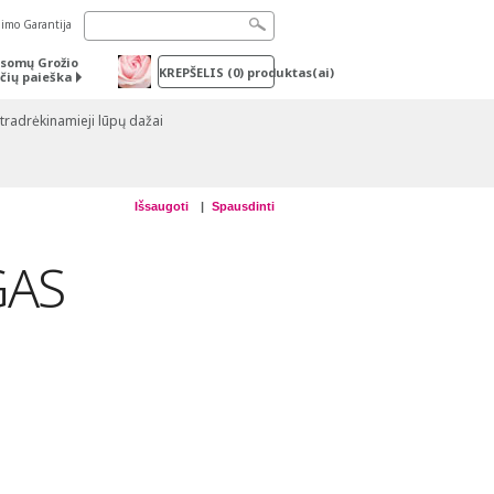
nimo Garantija
somų Grožio
KREPŠELIS
(
0
) produktas(ai)
čių paieška
tradrėkinamieji lūpų dažai
Išsaugoti
Spausdinti
GAS