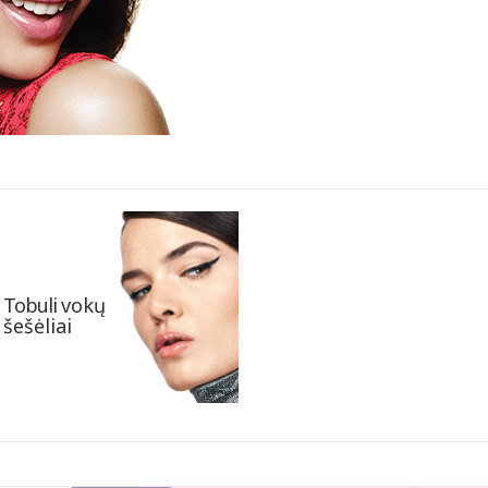
Tobuli
vokų
šešėliai