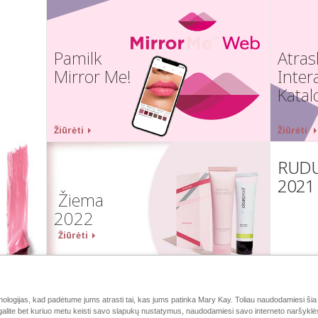
Pamilk
Atras
Mirror Me!
Inter
Katal
Žiūrėti
Žiūrėti
RUD
2021
Žiema
2022
Žiūrėti
logijas, kad padėtume jums atrasti tai, kas jums patinka Mary Kay. Toliau naudodamiesi šia 
galite bet kuriuo metu keisti savo slapukų nustatymus, naudodamiesi savo interneto naršyklės 
„Mary Kay“ online
e-Katalogas
Susisiekite su mumis