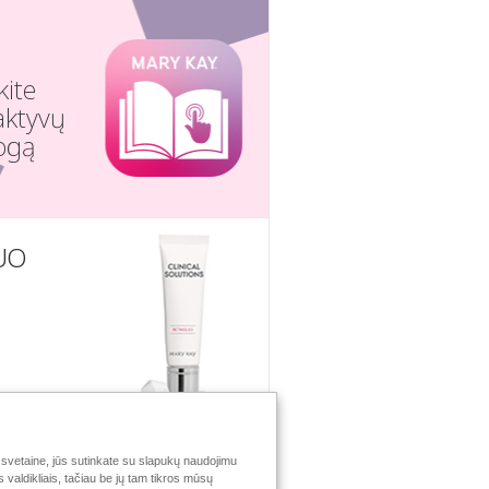
kite
aktyvų
ogą
UO
svetaine, jūs sutinkate su slapukų naudojimu
valdikliais, tačiau be jų tam tikros mūsų