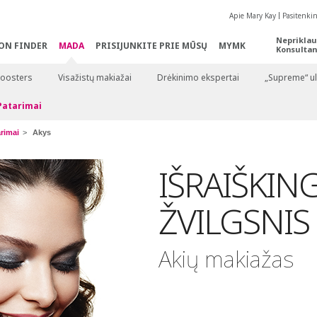
Apie Mary Kay
Pasitenki
Nepriklau
ON FINDER
MADA
PRISIJUNKITE PRIE MŪSŲ
MYMK
Konsultan
Boosters
Visažistų makiažai
Drėkinimo ekspertai
„Supreme“ ul
Patarimai
rimai
Akys
IŠRAIŠKIN
ŽVILGSNIS
Akių makiažas