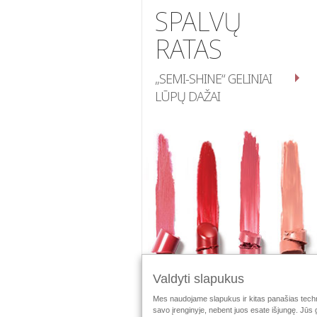
SPALVŲ
RATAS
„SEMI-SHINE“ GELINIAI
LŪPŲ DAŽAI
Valdyti slapukus
Mes naudojame slapukus ir kitas panašias techno
savo įrenginyje, nebent juos esate išjungę. Jūs 
Stebėti „Mary Kay“: