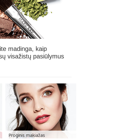
ite madinga, kaip
ūsų visažistų pasiūlymus
Proginis makiažas