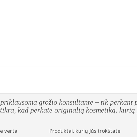
vo Nepriklausoma grožio konsultante – 
0 % tikra, kad perkate originalią kosmet
e verta
Produktai, kurių Jūs trokštate