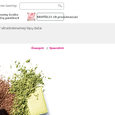
nimo Garantija
somų Grožio
KREPŠELIS
(
0
) produktas(ai)
čių paieška
ultradrėkinamieji lūpų dažai
Išsaugoti
Spausdinti