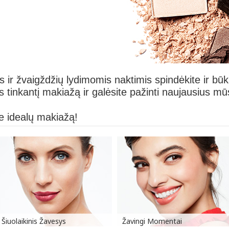
 ir žvaigždžių lydimomis naktimis spindėkite ir būk
 tinkantį makiažą ir galėsite pažinti naujausius m
te idealų makiažą!
Šiuolaikinis Žavesys
Žavingi Momentai