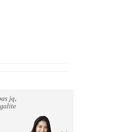
tik perkant pas ją,
iką, kurią galite