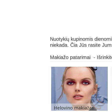
Nuotykių kupinomis dienomis
niekada. Čia Jūs rasite Jums
Makiažo patarimai - Išrinki
Helovino makiažas