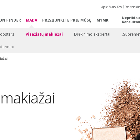
Apie Mary Kay
Pasitenki
Nepriklau
ON FINDER
MADA
PRISIJUNKITE PRIE MŪSŲ
MYMK
Konsultan
Boosters
Visažistų makiažai
Drėkinimo ekspertai
„Supreme“ 
atarimai
iažai
ų
makiažai