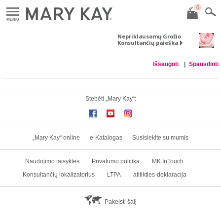
0
MENIU
Nepriklausomų Grožio
Konsultančių paieška
Išsaugoti
Spausdinti
Stebėti „Mary Kay“:
„Mary Kay“ online
e-Katalogas
Susisiekite su mumis
Naudojimo taisyklės
Privatumo politika
MK InTouch
Konsultančių lokalizatorius
LTPA
atitikties-deklaracija
Pakeisti šalį