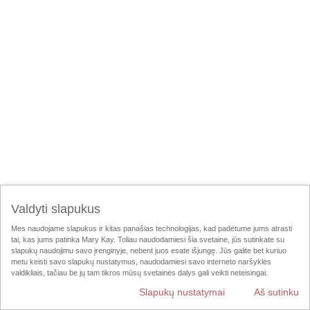
Valdyti slapukus
Mes naudojame slapukus ir kitas panašias technologijas, kad padėtume jums atrasti
tai, kas jums patinka Mary Kay. Toliau naudodamiesi šia svetaine, jūs sutinkate su
slapukų naudojimu savo įrenginyje, nebent juos esate išjungę. Jūs galite bet kuriuo
metu keisti savo slapukų nustatymus, naudodamiesi savo interneto naršyklės
valdikliais, tačiau be jų tam tikros mūsų svetainės dalys gali veikti neteisingai.
Slapukų nustatymai
Aš sutinku