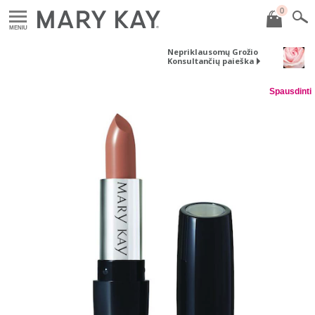
0
MENIU
Nepriklausomų Grožio
Konsultančių paieška
Spausdinti