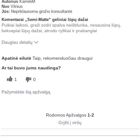
Autorius
KamileM
Nuo
Vilnius
Jūs:
Nepriklausoma grožio konsultantė
Komentarai „Semi-Matte“ geliniai lūpų dažai
Puikiai laikosi, graži sodri spalva neišblunka, nesausina lūpų,
bekvapiai lūpų dažai, atrodo ryškiai ir prabangiai
Daugiau detalių
Ar Jums patinka/tinka šio produkto
5
Apatinė eilutė
Taip, rekomenduočiau draugui
atspalvis?
Kaip įvertintumėte šį produktą, jei
5
Ar tai buvo jums naudinga?
lygintumėte jį su kitais Jūsų naudotais
prekių ženklais?
1
0
Pažymėkite šią apžvalgą
Rodomos Apžvalgos
1-2
Grįžti į viršų