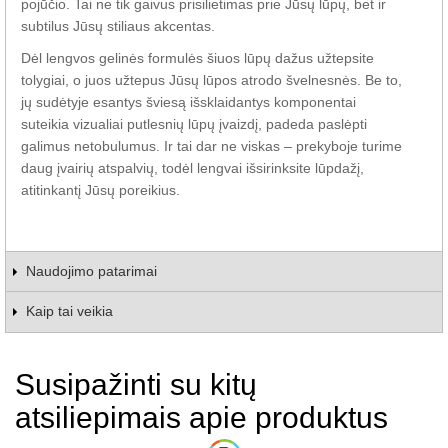
pojūčio. Tai ne tik gaivus prisilietimas prie Jūsų lūpų, bet ir
subtilus Jūsų stiliaus akcentas.
Dėl lengvos gelinės formulės šiuos lūpų dažus užtepsite
tolygiai, o juos užtepus Jūsų lūpos atrodo švelnesnės. Be to,
jų sudėtyje esantys šviesą išsklaidantys komponentai
suteikia vizualiai putlesnių lūpų įvaizdį, padeda paslėpti
galimus netobulumus. Ir tai dar ne viskas – prekyboje turime
daug įvairių atspalvių, todėl lengvai išsirinksite lūpdažį,
atitinkantį Jūsų poreikius.
Naudojimo patarimai
Kaip tai veikia
Susipažinti su kitų
atsiliepimais apie produktus