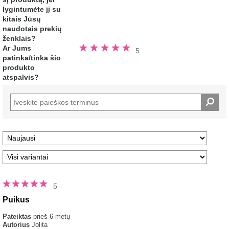
iš
5
lygintumėte jį su
žvaigždučių
kitais Jūsų
naudotais prekių
ženklais?
Įvertinta
Ar Jums
5
5.0
patinka/tinka šio
iš
5
produkto
žvaigždučių
atspalvis?
5
Puikus
Pateiktas
prieš 6 metų
Autorius
Jolita