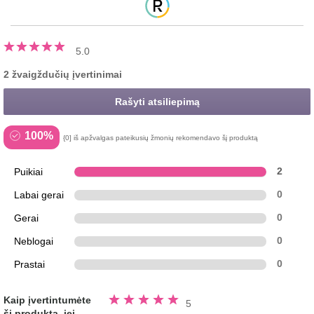
5.0
2 žvaigždučių įvertinimai
Rašyti atsiliepimą
100%
{0] iš apžvalgas pateikusių žmonių rekomendavo šį produktą
Puikiai
2
Labai gerai
0
Gerai
0
Neblogai
0
Prastai
0
Įvertinta
Kaip įvertintumėte
5
5.0
šį produktą, jei