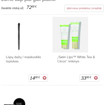
72
00
€
Gaukite viską už:
Įdėti visus produktus į krepšelį
Lūpų dažų / maskuoklio
„Satin Lips™ White Tea &
teptukas
Citrus“ rinkinys
14
33
00
€
00
€