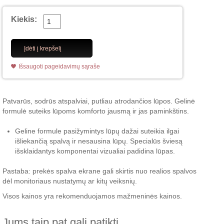
Kiekis:
Įdėti į krepšelį
Išsaugoti pageidavimų sąraše
Patvarūs, sodrūs atspalviai, putliau atrodančios lūpos. Gelinė
formulė suteiks lūpoms komforto jausmą ir jas paminkštins.
Geline formule pasižymintys lūpų dažai suteikia ilgai
išliekančią spalvą ir nesausina lūpų. Specialūs šviesą
išsklaidantys komponentai vizualiai padidina lūpas.
Pastaba: prekės spalva ekrane gali skirtis nuo realios spalvos
dėl monitoriaus nustatymų ar kitų veiksnių.
Visos kainos yra rekomenduojamos mažmeninės kainos.
Jums taip pat gali patikti