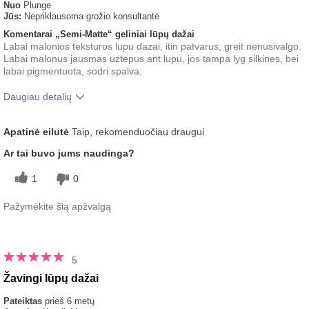
Nuo
Plunge
Jūs:
Nepriklausoma grožio konsultantė
Komentarai „Semi-Matte“ geliniai lūpų dažai
Labai malonios teksturos lupu dazai, itin patvarus, greit nenusivalgo.
Labai malonus jausmas uztepus ant lupu, jos tampa lyg silkines, bei
labai pigmentuota, sodri spalva.
Daugiau detalių
Ar Jums patinka/tinka šio produkto
5
Apatinė eilutė
Taip, rekomenduočiau draugui
atspalvis?
Kaip įvertintumėte šį produktą, jei
5
Ar tai buvo jums naudinga?
lygintumėte jį su kitais Jūsų naudotais
prekių ženklais?
1
0
Pažymėkite šią apžvalgą
5
Žavingi lūpų dažai
Pateiktas
prieš 6 metų