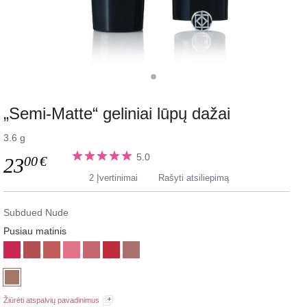
„Semi-Matte“ geliniai lūpų dažai
3.6 g
5.0
00
€
23
2 Įvertinimai
Rašyti atsiliepimą
Subdued Nude
Pusiau matinis
Žiūrėti atspalvių pavadinimus