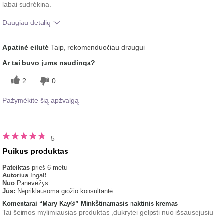
labai sudrėkina.
Daugiau detalių
Koks buvo jūsų bendras
Gerai įsigeria, Malonus
Apatinė eilutė
Taip, rekomenduočiau draugui
įspūdis po šio produkto
pojūtis ant odos, Riebinimo
naudojimo?
pojūtis
Ar tai buvo jums naudinga?
2
0
Pažymėkite šią apžvalgą
5
Puikus produktas
Pateiktas
prieš 6 metų
Autorius
IngaB
Nuo
Panevėžys
Jūs:
Nepriklausoma grožio konsultantė
Komentarai “Mary Kay®” Minkštinamasis naktinis kremas
Tai šeimos mylimiausias produktas ,dukrytei gelpsti nuo išsausėjusiu