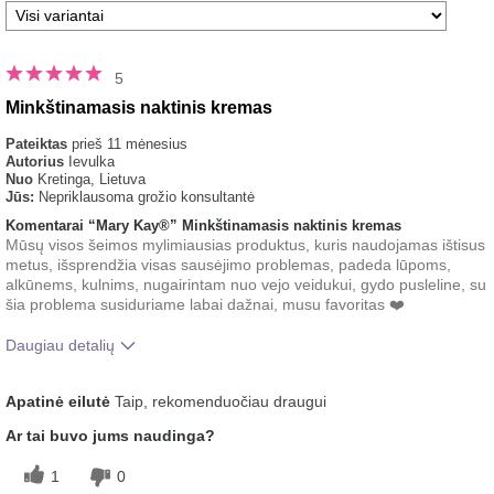
5
Minkštinamasis naktinis kremas
Pateiktas
prieš 11 mėnesius
Autorius
Ievulka
Nuo
Kretinga, Lietuva
Jūs:
Nepriklausoma grožio konsultantė
Komentarai “Mary Kay®” Minkštinamasis naktinis kremas
Mūsų visos šeimos mylimiausias produktus, kuris naudojamas ištisus
metus, išsprendžia visas sausėjimo problemas, padeda lūpoms,
alkūnems, kulnims, nugairintam nuo vejo veidukui, gydo pusleline, su
šia problema susiduriame labai dažnai, musu favoritas ❤️
Daugiau detalių
Koks buvo jūsų bendras įspūdis po šio
Riebinimo pojūtis
Apatinė eilutė
Taip, rekomenduočiau draugui
produkto naudojimo?
Ar tai buvo jums naudinga?
1
0