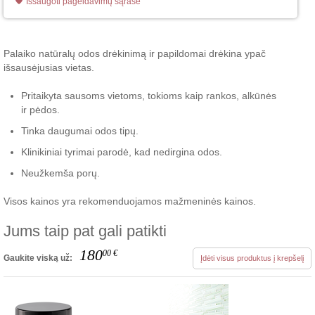
Išsaugoti pageidavimų sąraše
Palaiko natūralų odos drėkinimą ir papildomai drėkina ypač
išsausėjusias vietas.
Pritaikyta sausoms vietoms, tokioms kaip rankos, alkūnės
ir pėdos.
Tinka daugumai odos tipų.
Klinikiniai tyrimai parodė, kad nedirgina odos.
Neužkemša porų.
Visos kainos yra rekomenduojamos mažmeninės kainos.
Jums taip pat gali patikti
180
00
€
Gaukite viską už:
Įdėti visus produktus į krepšelį