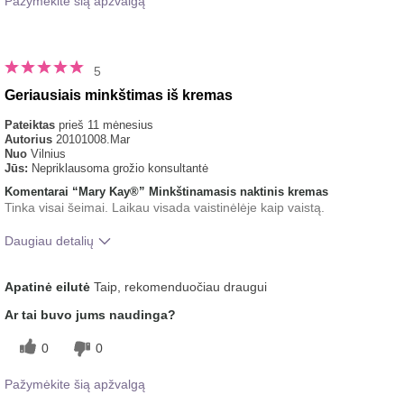
Pažymėkite šią apžvalgą
5
Geriausiais minkštimas iš kremas
Pateiktas
prieš 11 mėnesius
Autorius
20101008.Mar
Nuo
Vilnius
Jūs:
Nepriklausoma grožio konsultantė
Komentarai “Mary Kay®” Minkštinamasis naktinis kremas
Tinka visai šeimai. Laikau visada vaistinėlėje kaip vaistą.
Daugiau detalių
Koks buvo jūsų bendras įspūdis po
Malonus pojūtis ant
Apatinė eilutė
Taip, rekomenduočiau draugui
šio produkto naudojimo?
odos, Tolygiai tepamas
Ar tai buvo jums naudinga?
0
0
Pažymėkite šią apžvalgą