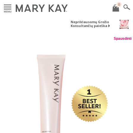
0
MENIU
Nepriklausomų Grožio
Konsultančių paieška
Spausdinti