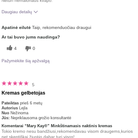
Neturi nemalonaus kvapo.
Daugiau detalių
Koks buvo jūsų bendras įspūdis po šio
Malonus pojūtis
Apatinė eilutė
Taip, rekomenduočiau draugui
produkto naudojimo?
ant odos
Ar tai buvo jums naudinga?
4
0
Pažymėkite šią apžvalgą
5
Kremas gelbetojas
Pateiktas
prieš 6 metų
Autorius
Lejla
Nuo
Nežinoma
Jūs:
Nepriklausoma grožio konsultantė
Komentarai “Mary Kay®” Minkštinamasis naktinis kremas
Tokio kremo nesu bandžiusi,rekomendavau visom draugems,kurios
net skeptiškai žiurėjo,dabar turi visos!