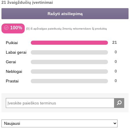
21 žvaigždučių įvertinimai
Rašyti atsiliepimą
100%
{0] iš apžvalgas pateikusių žmonių rekomendavo šį produktą
Puikiai
21
Labai gerai
0
Gerai
0
Neblogai
0
Prastai
0