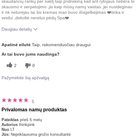
skaudancių rankų per naktį taip pridrekiną kad ant rytojaus nebėra to
skausmo ir serpetojimo ,jis kaip mūsų namų vaistas ,jei nusideginau
ir nk neturėjau tai šis kremas man buvo išsigelbėjimas ❤️tinka ir
veidui ,dekoltė nerelus pėdų Spa❤️
Daugiau detalių
Koks buvo jūsų bendras
Gaivinantis, Gerai įsigeria,
Apatinė eilutė
Taip, rekomenduočiau draugui
įspūdis po šio produkto
Malonus pojūtis ant odos,
naudojimo?
Tolygiai tepamas
Ar tai buvo jums naudinga?
2
0
Pažymėkite šią apžvalgą
5
Privalomas namų produktas
Pateiktas
prieš 6 metų
Autorius
thinkpink
Nuo
LT
Jūs:
Nepriklausoma grožio konsultantė