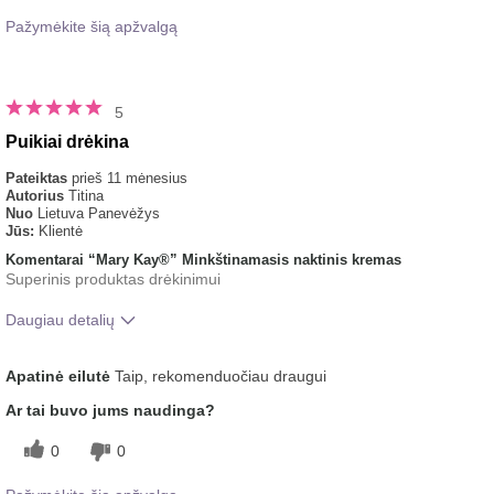
Pažymėkite šią apžvalgą
5
Puikiai drėkina
Pateiktas
prieš 11 mėnesius
Autorius
Titina
Nuo
Lietuva Panevėžys
Jūs:
Klientė
Komentarai “Mary Kay®” Minkštinamasis naktinis kremas
Superinis produktas drėkinimui
Daugiau detalių
Koks buvo jūsų bendras įspūdis po šio
Malonus pojūtis
Apatinė eilutė
Taip, rekomenduočiau draugui
produkto naudojimo?
ant odos
Ar tai buvo jums naudinga?
0
0