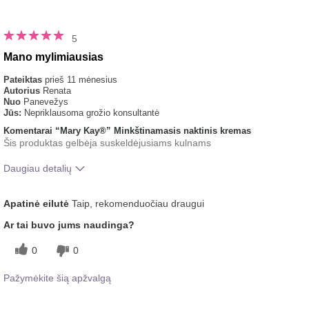
5
Mano mylimiausias
Pateiktas
prieš 11 mėnesius
Autorius
Renata
Nuo
Panevežys
Jūs:
Nepriklausoma grožio konsultantė
Komentarai “Mary Kay®” Minkštinamasis naktinis kremas
Šis produktas gelbėja suskeldėjusiams kulnams
Daugiau detalių
Koks buvo jūsų bendras įspūdis po šio
Malonus pojūtis
Apatinė eilutė
Taip, rekomenduočiau draugui
produkto naudojimo?
ant odos
Ar tai buvo jums naudinga?
0
0
Pažymėkite šią apžvalgą