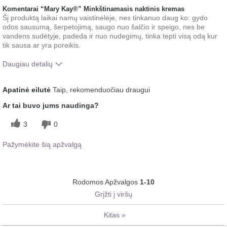
Komentarai “Mary Kay®” Minkštinamasis naktinis kremas
Šį produktą laikai namų vaistinėlėje, nes tinkanuo daug ko: gydo
odos sausumą, šerpetojimą, saugo nuo šalčio ir speigo, nes be
vandens sudėtyje, padeda ir nuo nudegimų, tinka tepti visą odą kur
tik sausa ar yra poreikis.
Daugiau detalių
Koks buvo jūsų bendras įspūdis po šio
Riebinimo pojūtis
Apatinė eilutė
Taip, rekomenduočiau draugui
produkto naudojimo?
Ar tai buvo jums naudinga?
3
0
Pažymėkite šią apžvalgą
Rodomos Apžvalgos
1-10
Grįžti į viršų
Kitas
»