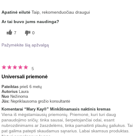
Koks buvo jūsų bendras
Malonus pojūtis ant odos,
Apatinė eilutė
Taip, rekomenduočiau draugui
įspūdis po šio produkto
Riebinimo pojūtis, Tolygiai
naudojimo?
tepamas
Ar tai buvo jums naudinga?
7
0
Pažymėkite šią apžvalgą
5
Universali priemonė
Pateiktas
prieš 6 metų
Autorius
Laura
Nuo
Nežinoma
Jūs:
Nepriklausoma grožio konsultantė
Komentarai “Mary Kay®” Minkštinamasis naktinis kremas
Viena iš mėgstamiausių priemonių. Priemonė, kuri turi daug
panaudojimo sričių: tinka sausai, šerpetojančiai odai, esant
nubrozdinimams ar žaszdelėms, tinka pamaitinti plaukų galiukus. Tai
pat galima patepti skaudamus sąnarius. Labai skamsus produktas.