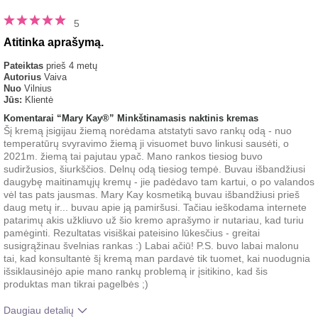
5
Atitinka aprašymą.
Pateiktas
prieš 4 metų
Autorius
Vaiva
Nuo
Vilnius
Jūs:
Klientė
Komentarai “Mary Kay®” Minkštinamasis naktinis kremas
Šį kremą įsigijau žiemą norėdama atstatyti savo rankų odą - nuo
temperatūrų svyravimo žiemą ji visuomet buvo linkusi sausėti, o
2021m. žiemą tai pajutau ypač. Mano rankos tiesiog buvo
sudiržusios, šiurkščios. Delnų odą tiesiog tempė. Buvau išbandžiusi
daugybę maitinamųjų kremų - jie padėdavo tam kartui, o po valandos
vėl tas pats jausmas. Mary Kay kosmetiką buvau išbandžiusi prieš
daug metų ir... buvau apie ją pamiršusi. Tačiau ieškodama internete
patarimų akis užkliuvo už šio kremo aprašymo ir nutariau, kad turiu
pamėginti. Rezultatas visiškai pateisino lūkesčius - greitai
susigrąžinau švelnias rankas :) Labai ačiū! P.S. buvo labai malonu
tai, kad konsultantė šį kremą man pardavė tik tuomet, kai nuodugnia
išsiklausinėjo apie mano rankų problemą ir įsitikino, kad šis
produktas man tikrai pagelbės ;)
Daugiau detalių