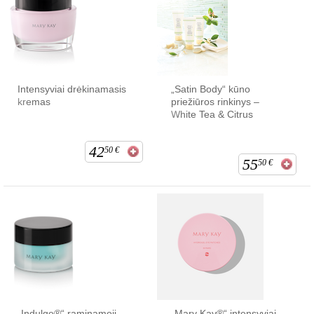
Intensyviai drėkinamasis
„Satin Body“ kūno
kremas
priežiūros rinkinys –
White Tea & Citrus
42
50
€
55
50
€
„Indulge®“ raminamoji
„Mary Kay®“ intensyviai