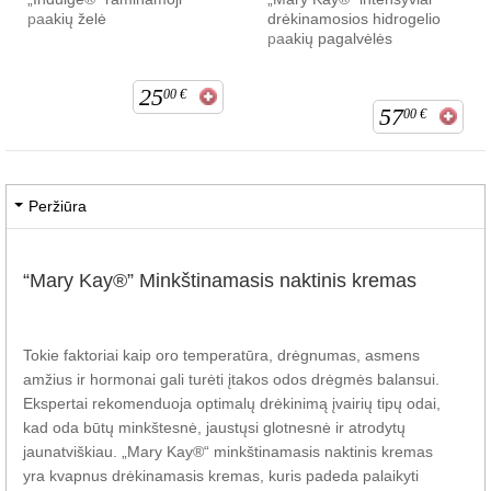
paakių želė
drėkinamosios hidrogelio
paakių pagalvėlės
25
00
€
57
00
€
Peržiūra
“Mary Kay®” Minkštinamasis naktinis kremas
Tokie faktoriai kaip oro temperatūra, drėgnumas, asmens
amžius ir hormonai gali turėti įtakos odos drėgmės balansui.
Ekspertai rekomenduoja optimalų drėkinimą įvairių tipų odai,
kad oda būtų minkštesnė, jaustųsi glotnesnė ir atrodytų
jaunatviškiau. „Mary Kay®“ minkštinamasis naktinis kremas
yra kvapnus drėkinamasis kremas, kuris padeda palaikyti