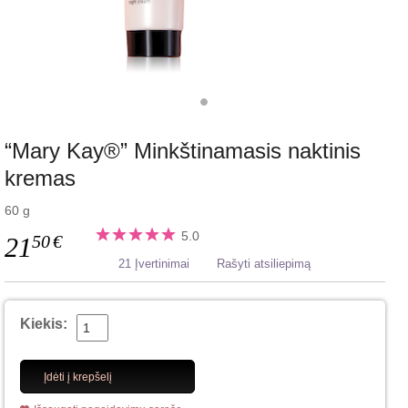
“Mary Kay®” Minkštinamasis naktinis
kremas
60 g
5.0
50
€
21
21 Įvertinimai
Rašyti atsiliepimą
Kiekis:
Įdėti į krepšelį