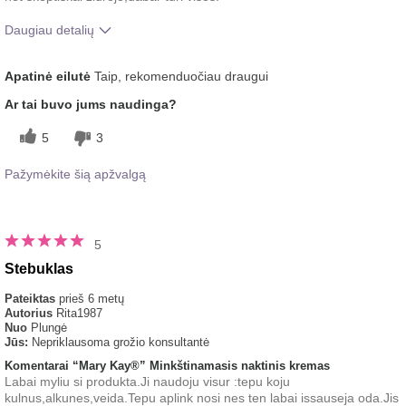
Daugiau detalių
Koks buvo jūsų bendras įspūdis
Gerai įsigeria, Riebinimo
Apatinė eilutė
Taip, rekomenduočiau draugui
po šio produkto naudojimo?
pojūtis, Tolygiai tepamas
Ar tai buvo jums naudinga?
5
3
Pažymėkite šią apžvalgą
5
Stebuklas
Pateiktas
prieš 6 metų
Autorius
Rita1987
Nuo
Plungė
Jūs:
Nepriklausoma grožio konsultantė
Komentarai “Mary Kay®” Minkštinamasis naktinis kremas
Labai myliu si produkta.Ji naudoju visur :tepu koju
kulnus,alkunes,veida.Tepu aplink nosi nes ten labai issauseja oda.Jis