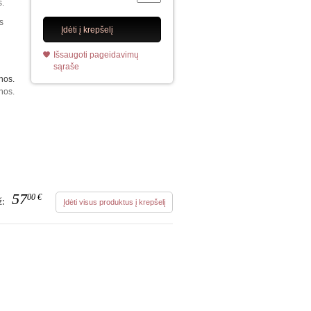
s.
is
Įdėti į krepšelį
Išsaugoti pageidavimų
sąraše
nos.
nos.
57
00
€
ž:
Įdėti visus produktus į krepšelį