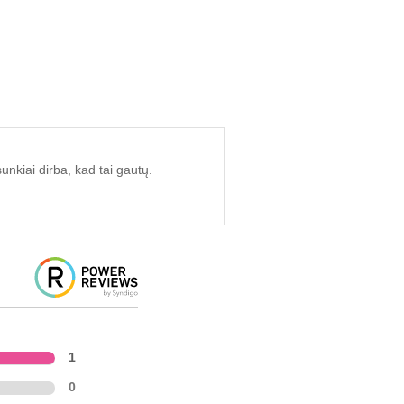
unkiai dirba, kad tai gautų.
1
0