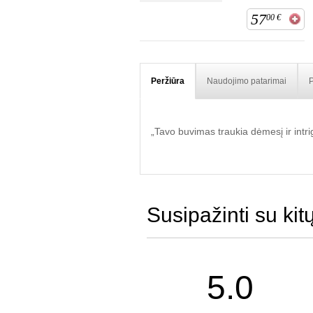
57
00
€
Peržiūra
Naudojimo patarimai
P
„Tavo buvimas traukia dėmesį ir intrig
Susipažinti su kit
5.0