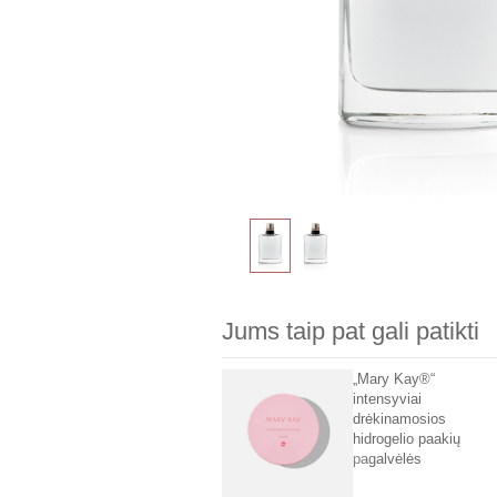
Jums taip pat gali patikti
„Mary Kay®“
intensyviai
drėkinamosios
hidrogelio paakių
pagalvėlės