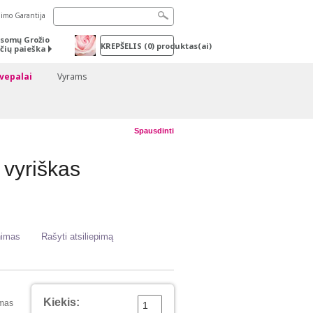
nimo Garantija
somų Grožio
KREPŠELIS
(
0
) produktas(ai)
čių paieška
vepalai
Vyrams
Spausdinti
 vyriškas
inimas
Rašyti atsiliepimą
Kiekis:
amas