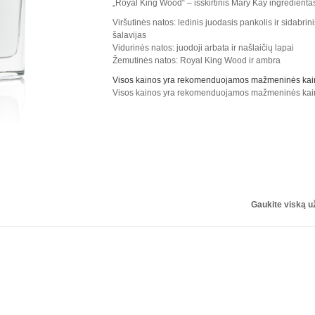
„Royal King Wood“ – išskirtinis Mary Kay ingredienta
Viršutinės natos: ledinis juodasis pankolis ir sidabrin
šalavijas
Vidurinės natos: juodoji arbata ir našlaičių lapai
Žemutinės natos: Royal King Wood ir ambra
Visos kainos yra rekomenduojamos mažmeninės kai
Visos kainos yra rekomenduojamos mažmeninės kai
Gaukite viską u