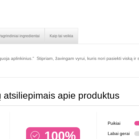
agrindiniai ingredientai
Kaip tai veikia
uoja aplinkinius.“ Stipriam, žavingam vyrui, kuris nori pasiekti viską ir s
ų atsiliepimais apie produktus
Puikiai
100%
Labai gerai