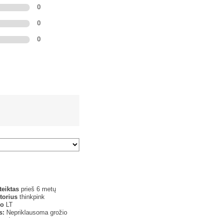
0
0
0
teiktas
prieš 6 metų
torius
thinkpink
o
LT
s:
Nepriklausoma grožio