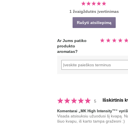
1 žvaigždutės įvertinimas
Rašyti atsiliepimą
Įvertinta
Ar Jums patiko
5.0
produkto
iš
5
aromatas?
žvaigždučių
Išskirtinis 
5
Komentarai „MK High Intensity™“ vyri
Visada atsisuksiu užuodusi šį kvapą. Na, 
šiuo kvapu, iš karto tampa gražesni :)