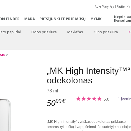
Apie Mary Kay
Pasitenki
Nepriklau
ON FINDER
MADA
PRISIJUNKITE PRIE MŪSŲ
MYMK
Konsultan
sto papildai
Odos priežiūra
Makiažas
Kūno priežiūra
K
kas
„MK High Intensity™“
odekolonas
73 ml
5.0
1 įvert
00
€
50
„MK High Intensity“ vyriškas odekolonas priklauso
ambros-rytietiškų kvapų šeimai. Jo sudėtyje naudoj