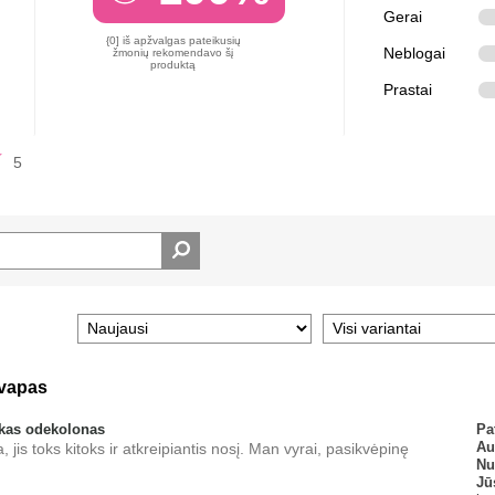
Gerai
{0] iš apžvalgas pateikusių
Neblogai
žmonių rekomendavo šį
produktą
Prastai
5
kvapas
škas odekolonas
Pa
Au
jis toks kitoks ir atkreipiantis nosį. Man vyrai, pasikvėpinę
Nu
Jū