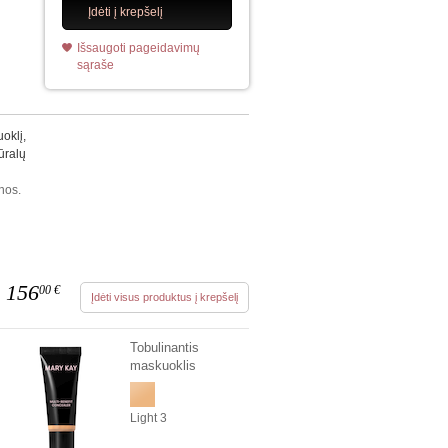
Įdėti į krepšelį
Išsaugoti pageidavimų
sąraše
oklį,
ūralų
nos.
156
00
€
Įdėti visus produktus į krepšelį
Tobulinantis
maskuoklis
Light 3