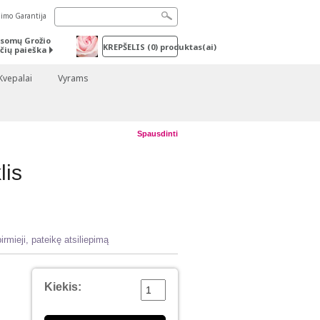
nimo Garantija
somų Grožio
KREPŠELIS
(
0
) produktas(ai)
čių paieška
Kvepalai
Vyrams
Spausdinti
lis
irmieji, pateikę atsiliepimą
Kiekis: