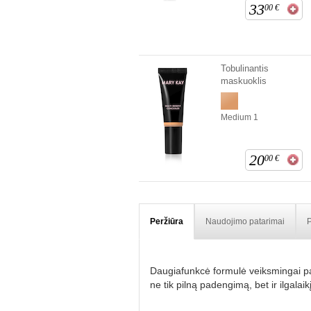
33
00
€
Tobulinantis
maskuoklis
Medium 1
20
00
€
Peržiūra
Naudojimo patarimai
P
Daugiafunkcė formulė veiksmingai pa
ne tik pilną padengimą, bet ir ilgala