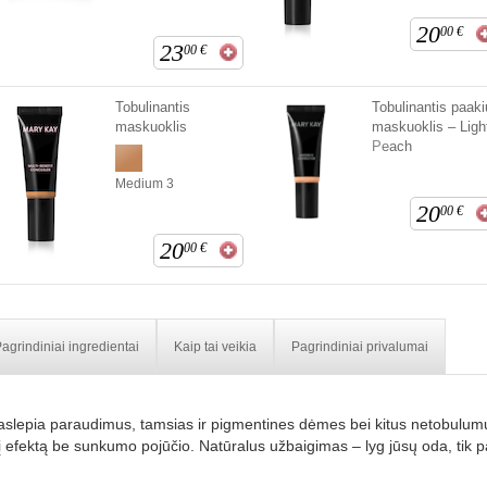
20
00
€
23
00
€
Tobulinantis
Tobulinantis paaki
maskuoklis
maskuoklis – Ligh
Peach
Medium 3
20
00
€
20
00
€
agrindiniai ingredientai
Kaip tai veikia
Pagrindiniai privalumai
slepia paraudimus, tamsias ir pigmentines dėmes bei kitus netobulumus
ikį efektą be sunkumo pojūčio. Natūralus užbaigimas – lyg jūsų oda, tik p