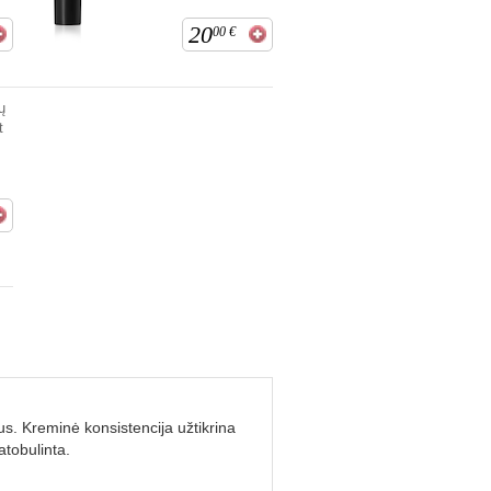
20
00
€
ų
t
. Kreminė konsistencija užtikrina
atobulinta.