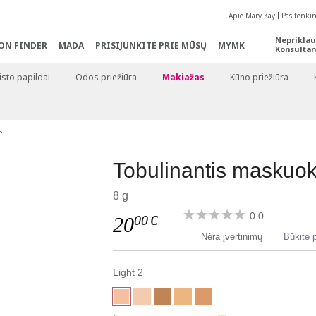
Apie Mary Kay
Pasitenki
Nepriklau
ON FINDER
MADA
PRISIJUNKITE PRIE MŪSŲ
MYMK
Konsultan
sto papildai
Odos priežiūra
Makiažas
Kūno priežiūra
Tobulinantis maskuok
8 g
0.0
00
€
20
Nėra įvertinimų
Būkite p
Light 2