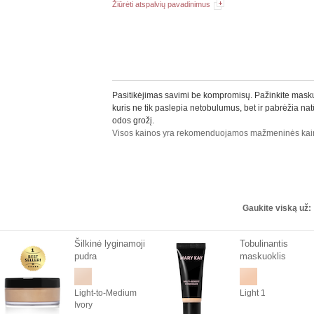
Žiūrėti atspalvių pavadinimus
Pasitikėjimas savimi be kompromisų. Pažinkite masku
kuris ne tik paslepia netobulumus, bet ir pabrėžia nat
odos grožį.
Visos kainos yra rekomenduojamos mažmeninės kai
Gaukite viską už:
Šilkinė lyginamoji
Tobulinantis
pudra
maskuoklis
Light-to-Medium
Light 1
Ivory