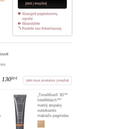
Įdėti į krepšelį
Išsaugoti pageidavimų
sąraše
Išbandykite
Raskite sau tinkamiausią
izuoti
nos.
130
50
€
Įdėti visus produktus į krepšelį
„TimeWise® 3D™
IntelliMatch™“
matinį atspalvį
suteikiantis
s
makiažo pagrindas