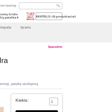
nimo Garantija
somų Grožio
KREPŠELIS
(
0
) produktas(ai)
čių paieška
Kvepalai
Vyrams
Spausdinti
dra
irmieji, pateikę atsiliepimą
Kiekis: