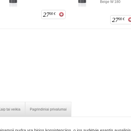
Beige W 180
27
00
€
27
00
€
aip tai veikia
Pagrindiniai privalumai
yginamoji pudra yra birios konsistencijos, o jos sudėtyje esantis augalin