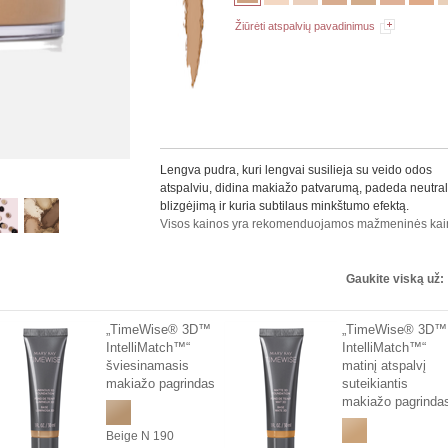
Žiūrėti atspalvių pavadinimus
Lengva pudra, kuri lengvai susilieja su veido odos
atspalviu, didina makiažo patvarumą, padeda neutral
blizgėjimą ir kuria subtilaus minkštumo efektą.
Visos kainos yra rekomenduojamos mažmeninės kai
Gaukite viską už:
„TimeWise® 3D™
„TimeWise® 3D™
IntelliMatch™“
IntelliMatch™“
šviesinamasis
matinį atspalvį
makiažo pagrindas
suteikiantis
makiažo pagrinda
Beige N 190