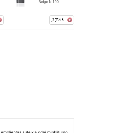
Beige N 190
27
00
€
is emolientas suteikia odai minkštumo