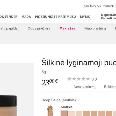
Apie Mary Kay
Pasitenki
Nepriklau
ON FINDER
MADA
PRISIJUNKITE PRIE MŪSŲ
MYMK
Konsultan
sto papildai
Odos priežiūra
Makiažas
Kūno priežiūra
Šilkinė lyginamoji pu
8g
0.0
00
€
23
Nėra įvertinimų
Būkite p
Deep Beige (Matinis)
Matinis