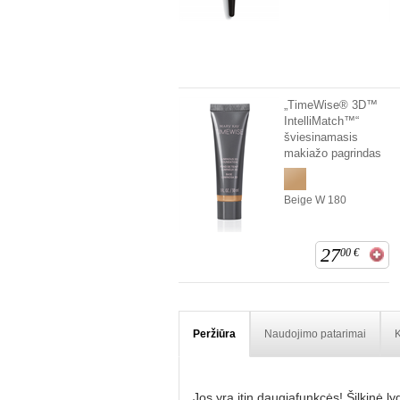
„TimeWise® 3D™
IntelliMatch™“
šviesinamasis
makiažo pagrindas
Beige W 180
27
00
€
Peržiūra
Naudojimo patarimai
K
Jos yra itin daugiafunkcės! Šilkinė l