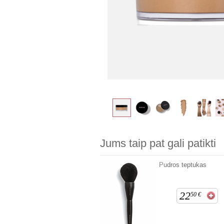
Jums taip pat gali patikti
Pudros teptukas
22
50
€