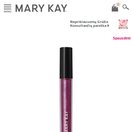
0
MENIU
Nepriklausomų Grožio
Konsultančių paieška
Spausdinti