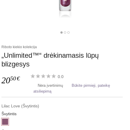
Riboto kiekio kolekcija
„Unlimited™“ drėkinamasis lūpų
blizgesys
0.0
50
€
20
Nėra įvertinimų
Būkite pirmieji, pateikę
atsiliepimą
Lilac Love (Švytintis)
Švytintis