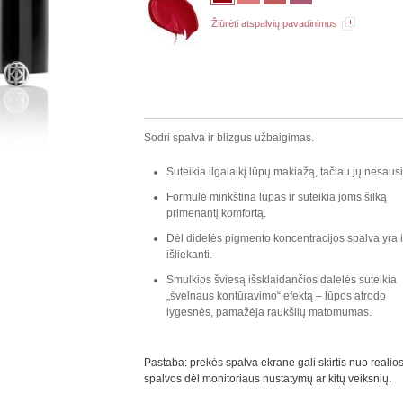
Žiūrėti atspalvių pavadinimus
Sodri spalva ir blizgus užbaigimas.
Suteikia ilgalaikį lūpų makiažą, tačiau jų nesaus
Formulė minkština lūpas ir suteikia joms šilką
primenantį komfortą.
Dėl didelės pigmento koncentracijos spalva yra i
išliekanti.
Smulkios šviesą išsklaidančios dalelės suteikia
„švelnaus kontūravimo“ efektą – lūpos atrodo
lygesnės, pamažėja raukšlių matomumas.
Pastaba: prekės spalva ekrane gali skirtis nuo realio
spalvos dėl monitoriaus nustatymų ar kitų veiksnių.