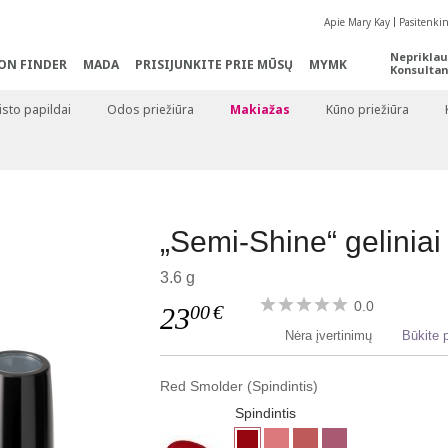
Apie Mary Kay
Pasitenki
Nepriklau
ON FINDER
MADA
PRISIJUNKITE PRIE MŪSŲ
MYMK
Konsultan
sto papildai
Odos priežiūra
Makiažas
Kūno priežiūra
„Semi-Shine“ geliniai
3.6 g
0.0
00
€
23
Nėra įvertinimų
Būkite p
Red Smolder (Spindintis)
Spindintis