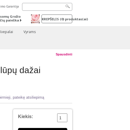
nimo Garantija
somų Grožio
KREPŠELIS
(
0
) produktas(ai)
čių paieška
Kvepalai
Vyrams
Spausdinti
 lūpų dažai
irmieji, pateikę atsiliepimą
Kiekis: