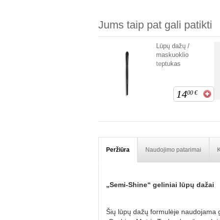
Jums taip pat gali patikti
Lūpų dažų /
maskuoklio
teptukas
14
00
€
Peržiūra
Naudojimo patarimai
K
„Semi-Shine“ geliniai lūpų dažai
Šių lūpų dažų formulėje naudojama gel