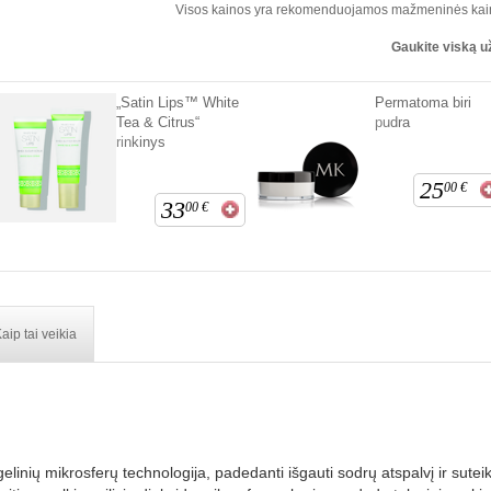
Visos kainos yra rekomenduojamos mažmeninės kai
Gaukite viską u
„Satin Lips™ White
Permatoma biri
Tea & Citrus“
pudra
rinkinys
25
00
€
33
00
€
aip tai veikia
inių mikrosferų technologija, padedanti išgauti sodrų atspalvį ir sutei