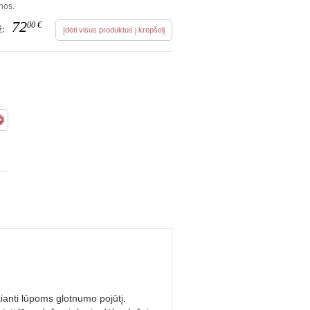
nos.
72
00
€
ž:
Įdėti visus produktus į krepšelį
kianti lūpoms glotnumo pojūtį.