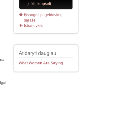
Įdėti į krepšelį
Išsaugoti pageidavimų
sąraše
Išbandykite
Atidaryti daugiau
ina.
What Women Are Saying
lgai
s