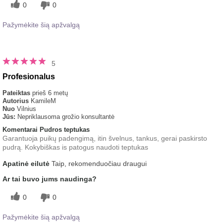
0
0
Pažymėkite šią apžvalgą
5
Profesionalus
Pateiktas
prieš 6 metų
Autorius
KamileM
Nuo
Vilnius
Jūs:
Nepriklausoma grožio konsultantė
Komentarai Pudros teptukas
Garantuoja puikų padengimą, itin švelnus, tankus, gerai paskirsto
pudrą. Kokybiškas is patogus naudoti teptukas
Apatinė eilutė
Taip, rekomenduočiau draugui
Ar tai buvo jums naudinga?
0
0
Pažymėkite šią apžvalgą