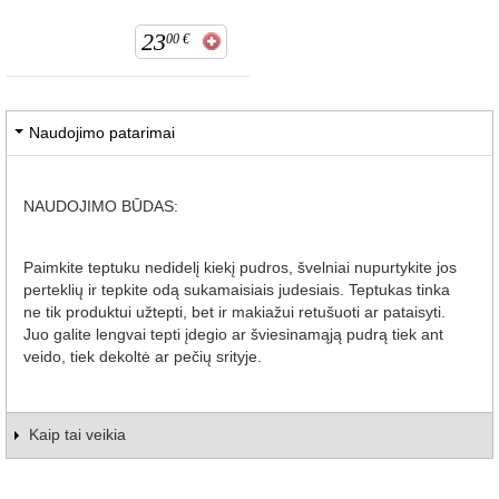
23
00
€
Naudojimo patarimai
NAUDOJIMO BŪDAS:
Paimkite teptuku nedidelį kiekį pudros, švelniai nupurtykite jos
perteklių ir tepkite odą sukamaisiais judesiais. Teptukas tinka
ne tik produktui užtepti, bet ir makiažui retušuoti ar pataisyti.
Juo galite lengvai tepti įdegio ar šviesinamąją pudrą tiek ant
veido, tiek dekoltė ar pečių srityje.
Kaip tai veikia