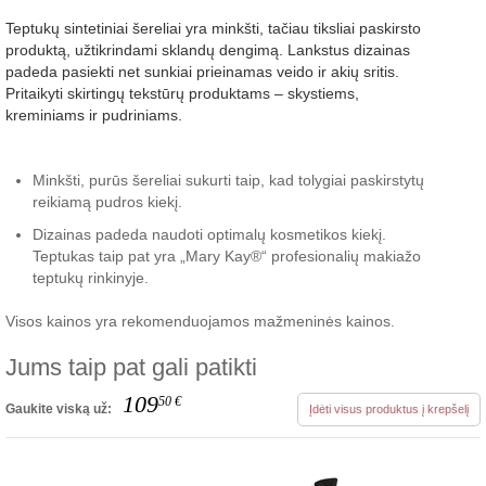
Teptukų sintetiniai šereliai yra minkšti, tačiau tiksliai paskirsto
produktą, užtikrindami sklandų dengimą. Lankstus dizainas
padeda pasiekti net sunkiai prieinamas veido ir akių sritis.
Pritaikyti skirtingų tekstūrų produktams – skystiems,
kreminiams ir pudriniams.
Minkšti, purūs šereliai sukurti taip, kad tolygiai paskirstytų
reikiamą pudros kiekį.
Dizainas padeda naudoti optimalų kosmetikos kiekį.
Teptukas taip pat yra „Mary Kay®“ profesionalių makiažo
teptukų rinkinyje.
Visos kainos yra rekomenduojamos mažmeninės kainos.
Jums taip pat gali patikti
109
50
€
Gaukite viską už:
Įdėti visus produktus į krepšelį