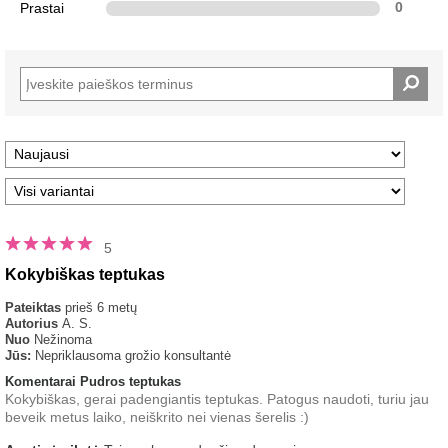
Prastai
0
5
Kokybiškas teptukas
Pateiktas
prieš 6 metų
Autorius
A. S.
Nuo
Nežinoma
Jūs:
Nepriklausoma grožio konsultantė
Komentarai Pudros teptukas
Kokybiškas, gerai padengiantis teptukas. Patogus naudoti, turiu jau
beveik metus laiko, neiškrito nei vienas šerelis :)