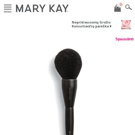
0
MENIU
Nepriklausomų Grožio
Konsultančių paieška
Spausdinti