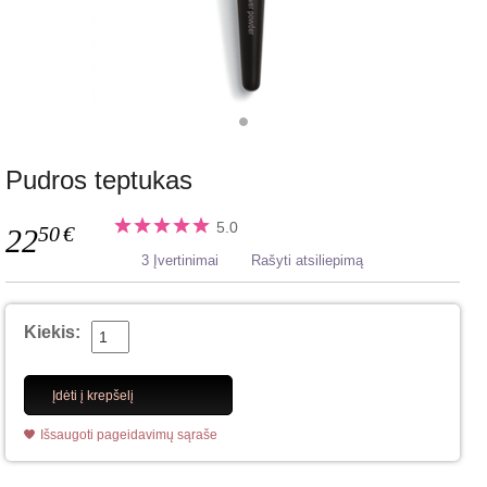
Pudros teptukas
5.0
50
€
22
3 Įvertinimai
Rašyti atsiliepimą
Kiekis:
Įdėti į krepšelį
Išsaugoti pageidavimų sąraše