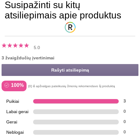
Susipažinti su kitų
atsiliepimais apie produktus
5.0
3 žvaigždučių įvertinimai
Rašyti atsiliepimą
100%
{0] iš apžvalgas pateikusių žmonių rekomendavo šį produktą
Puikiai
3
Labai gerai
0
Gerai
0
Neblogai
0