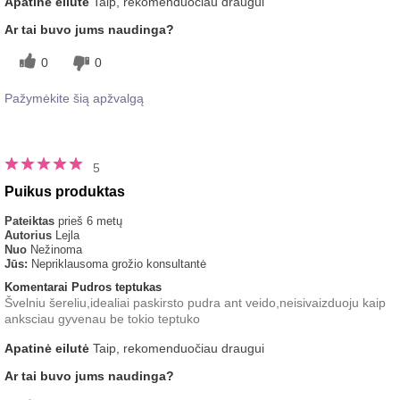
Apatinė eilutė
Taip, rekomenduočiau draugui
Ar tai buvo jums naudinga?
0
0
Pažymėkite šią apžvalgą
5
Puikus produktas
Pateiktas
prieš 6 metų
Autorius
Lejla
Nuo
Nežinoma
Jūs:
Nepriklausoma grožio konsultantė
Komentarai Pudros teptukas
Švelniu šereliu,idealiai paskirsto pudra ant veido,neisivaizduoju kaip
anksciau gyvenau be tokio teptuko
Apatinė eilutė
Taip, rekomenduočiau draugui
Ar tai buvo jums naudinga?