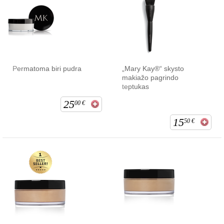
Permatoma biri pudra
„Mary Kay®“ skysto
makiažo pagrindo
teptukas
25
00
€
15
50
€