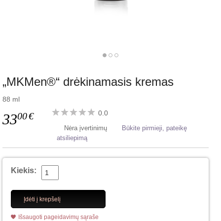
„MKMen®“ drėkinamasis kremas
88 ml
0.0
00
€
33
Nėra įvertinimų
Būkite pirmieji, pateikę
atsiliepimą
Kiekis:
Įdėti į krepšelį
Išsaugoti pageidavimų sąraše