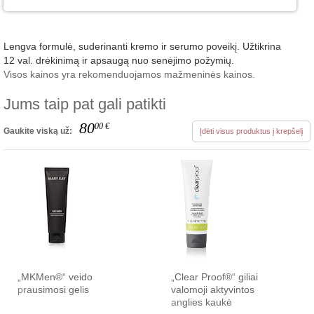
Lengva formulė, suderinanti kremo ir serumo poveikį. Užtikrina
12 val. drėkinimą ir apsaugą nuo senėjimo požymių.
Visos kainos yra rekomenduojamos mažmeninės kainos.
Jums taip pat gali patikti
80
00
€
Gaukite viską už:
Įdėti visus produktus į krepšelį
„MKMen®“ veido
„Clear Proof®“ giliai
prausimosi gelis
valomoji aktyvintos
anglies kaukė