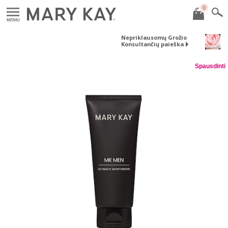
0
MENIU
Nepriklausomų Grožio
Konsultančių paieška
Spausdinti