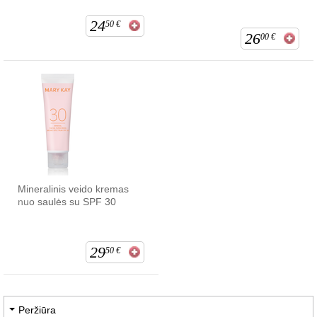
24
50
€
26
00
€
Mineralinis veido kremas
nuo saulės su SPF 30
29
50
€
Peržiūra