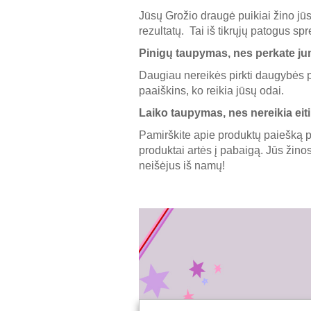
Jūsų Grožio draugė puikiai žino jūs
rezultatų. Tai iš tikrųjų patogus sp
Pinigų taupymas, nes perkate j
Daugiau nereikės pirkti daugybės p
paaiškins, ko reikia jūsų odai.
Laiko taupymas, nes nereikia eiti
Pamirškite apie produktų paiešką p
produktai artės į pabaigą. Jūs žinos
neišėjus iš namų!