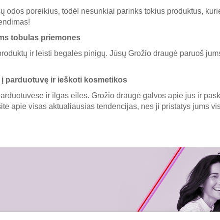
ų odos poreikius, todėl nesunkiai parinks tokius produktus, kuri
rendimas!
ums tobulas priemones
roduktų ir leisti begalės pinigų. Jūsų Grožio draugė paruoš jum
 į parduotuvę ir ieškoti kosmetikos
arduotuvėse ir ilgas eiles. Grožio draugė galvos apie jus ir pa
ite apie visas aktualiausias tendencijas, nes ji pristatys jums v