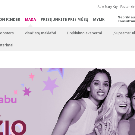
Apie Mary Kay
Pasitenki
Nepriklau
ON FINDER
MADA
PRISIJUNKITE PRIE MŪSŲ
MYMK
Konsultan
Boosters
Visažistų makiažai
Drėkinimo ekspertai
„Supreme“ ul
atarimai