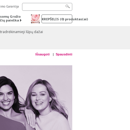
nimo Garantija
somų Grožio
KREPŠELIS
(
0
) produktas(ai)
čių paieška
tradrėkinamieji lūpų dažai
Išsaugoti
Spausdinti