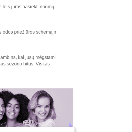
e leis jums pasiekti norimų
s odos priežiūros schemą ir
skambins, kai jūsų mėgstami
isus sezono hitus. Viskas