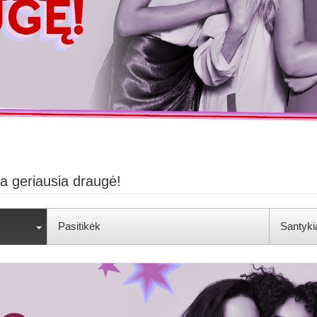
a geriausia draugė!
Pasitikėk
Santyki