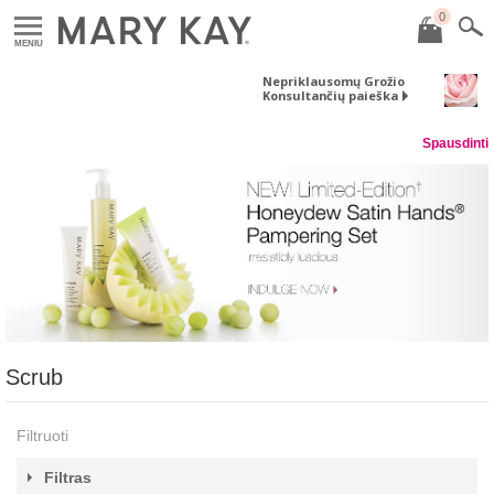
0
MENIU
Nepriklausomų Grožio
Konsultančių paieška
Spausdinti
Scrub
Filtruoti
Filtras