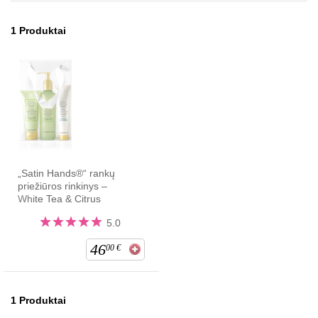
1
Produktai
„Satin Hands®“ rankų
priežiūros rinkinys –
White Tea & Citrus
5.0
46
00
€
1
Produktai